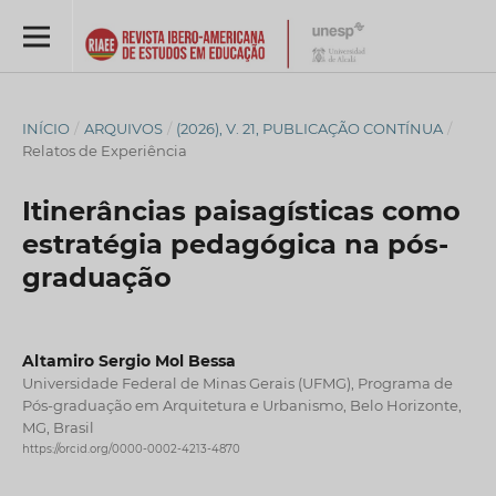
INÍCIO
/
ARQUIVOS
/
(2026), V. 21, PUBLICAÇÃO CONTÍNUA
/
Relatos de Experiência
Itinerâncias paisagísticas como
estratégia pedagógica na pós-
graduação
Altamiro Sergio Mol Bessa
Universidade Federal de Minas Gerais (UFMG), Programa de
Pós-graduação em Arquitetura e Urbanismo, Belo Horizonte,
MG, Brasil
https://orcid.org/0000-0002-4213-4870