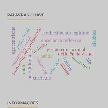
PALAVRAS-CHAVE
formación del profesorado
egocentrismo
poder local
dialética
conhecimento legítimo
inmadurez social
enseñanza reflexiva
inclusão
gestão educacional
deficiência visual
saúde
metodologia
e-learning
município
educação
habitus
ldb
gênero
mídia
currículo
INFORMAÇÕES