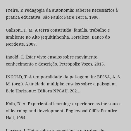
Freire, P. Pedagogia da autonomia: saberes necessários à
prática educativa. São Paulo: Paz e Terra, 1996.
Galizoni, F. M. A terra construída: família, trabalho e
ambiente no Alto Jequitinhonha. Fortaleza: Banco do
Nordeste, 2007.
Ingold, T. Estar vivo: ensaios sobre movimento,
conhecimento e descrição. Petrópolis: Vozes, 2015.
INGOLD, T. A temporalidade da paisagem. In: BESSA, A. S.
M. (org.). A unidade múltipla: ensaios sobre a paisagem.
Belo Horizonte: Editora NPGAU, 2021.
Kolb, D. A. Experiential learning: experience as the source
of learning and development. Englewood Cliffs: Prentice
Hall, 1984.
Larrosa, J. Notas sobre a experiência e o saber de