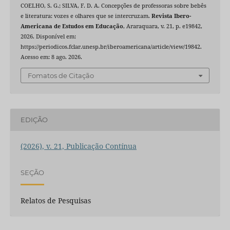
COELHO, S. G.; SILVA, F. D. A. Concepções de professoras sobre bebês
e literatura: vozes e olhares que se intercruzam.
Revista Ibero-
Americana de Estudos em Educação
, Araraquara, v. 21, p. e19842,
2026. Disponível em:
https://periodicos.fclar.unesp.br/iberoamericana/article/view/19842.
Acesso em: 8 ago. 2026.
Fomatos de Citação
EDIÇÃO
(2026), v. 21, Publicação Contínua
SEÇÃO
Relatos de Pesquisas