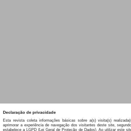
Declaração de privacidade
Esta revista coleta informações básicas sobre a(s) visita(s) realizada(
aprimorar a experiência de navegação dos visitantes deste site, segund
estabelece a LGPD (Lei Geral de Proteção de Dados). Ao utilizar este sit