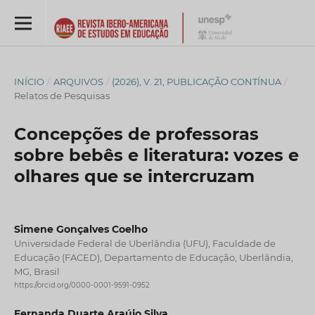
INÍCIO
/
ARQUIVOS
/
(2026), V. 21, PUBLICAÇÃO CONTÍNUA
/
Relatos de Pesquisas
Concepções de professoras
sobre bebês e literatura: vozes e
olhares que se intercruzam
Simene Gonçalves Coelho
Universidade Federal de Uberlândia (UFU), Faculdade de
Educação (FACED), Departamento de Educação, Uberlândia,
MG, Brasil
https://orcid.org/0000-0001-9591-0952
Fernanda Duarte Araújo Silva