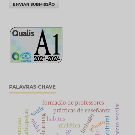
ENVIAR SUBMISSÃO
PALAVRAS-CHAVE
formação de professores
baixo rendimento escolar
saúde
prácticas de enseñanza
participação
inclusão
e-learning
habitus
mídia
gênero
autonomia
dialética
ldb