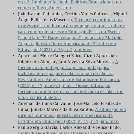
esp. 3: Implementação de Políticas Educacionais no
contexto Ibero-Americano
João Isarael Cabamba, Cristina Yanes-Cabrera, Miguel
Ángel Ballesteros-Moscosio,
Formação contínua para
professores sem formação pedagógica: um estudo de
caso com professores de Educação Física da Escola
Primária n. 74 Dangereux, na Província de Malanje-
Angola
,
Revista Ibero-Americana de Estudos em
Educação: (2021) v. 16, n. 4, out./dez.
Aparecida Meire Calegari-Falco, Gizeli Aparecida
Ribeiro de Alencar, Jani Alves da Silva Moreira,
A
formação do pedagogo e a práxis pedagógica
inclusiva em espaços escolares e não escolares
,
Revista Ibero-Americana de Estudos em Educação:
(2022) v . 17, n. esp.1, mar. - Dossiê: Educação,
formação humana e práxis na educação escolar: um
olhar crítico-dialético
Ademar de Lima Carvalho, José Marcelo Freitas de
Luna, Jonatas Marcos da Silva Santos,
A educação em
direitos humanos
,
Revista Ibero-Americana de
Estudos em Educação: (2022) v . 17, n. 1, jan./mar.
Paulo Sergio Garcia, Carlos Alexandre Felicio Brito,
Indicadores educacionais atrelados ao professor
,