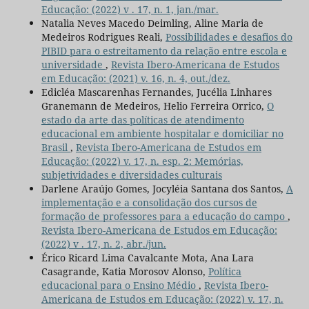
Educação: (2022) v . 17, n. 1, jan./mar.
Natalia Neves Macedo Deimling, Aline Maria de
Medeiros Rodrigues Reali,
Possibilidades e desafios do
PIBID para o estreitamento da relação entre escola e
universidade
,
Revista Ibero-Americana de Estudos
em Educação: (2021) v. 16, n. 4, out./dez.
Edicléa Mascarenhas Fernandes, Jucélia Linhares
Granemann de Medeiros, Helio Ferreira Orrico,
O
estado da arte das políticas de atendimento
educacional em ambiente hospitalar e domiciliar no
Brasil
,
Revista Ibero-Americana de Estudos em
Educação: (2022) v. 17, n. esp. 2: Memórias,
subjetividades e diversidades culturais
Darlene Araújo Gomes, Jocyléia Santana dos Santos,
A
implementação e a consolidação dos cursos de
formação de professores para a educação do campo
,
Revista Ibero-Americana de Estudos em Educação:
(2022) v . 17, n. 2, abr./jun.
Érico Ricard Lima Cavalcante Mota, Ana Lara
Casagrande, Katia Morosov Alonso,
Política
educacional para o Ensino Médio
,
Revista Ibero-
Americana de Estudos em Educação: (2022) v. 17, n.