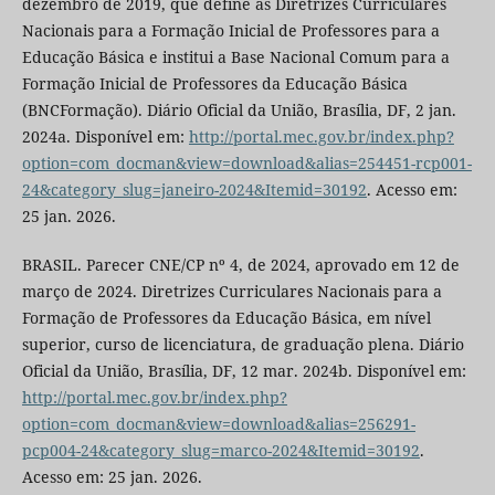
dezembro de 2019, que define as Diretrizes Curriculares
Nacionais para a Formação Inicial de Professores para a
Educação Básica e institui a Base Nacional Comum para a
Formação Inicial de Professores da Educação Básica
(BNCFormação). Diário Oficial da União, Brasília, DF, 2 jan.
2024a. Disponível em:
http://portal.mec.gov.br/index.php?
option=com_docman&view=download&alias=254451-rcp001-
24&category_slug=janeiro-2024&Itemid=30192
. Acesso em:
25 jan. 2026.
BRASIL. Parecer CNE/CP nº 4, de 2024, aprovado em 12 de
março de 2024. Diretrizes Curriculares Nacionais para a
Formação de Professores da Educação Básica, em nível
superior, curso de licenciatura, de graduação plena. Diário
Oficial da União, Brasília, DF, 12 mar. 2024b. Disponível em:
http://portal.mec.gov.br/index.php?
option=com_docman&view=download&alias=256291-
pcp004-24&category_slug=marco-2024&Itemid=30192
.
Acesso em: 25 jan. 2026.