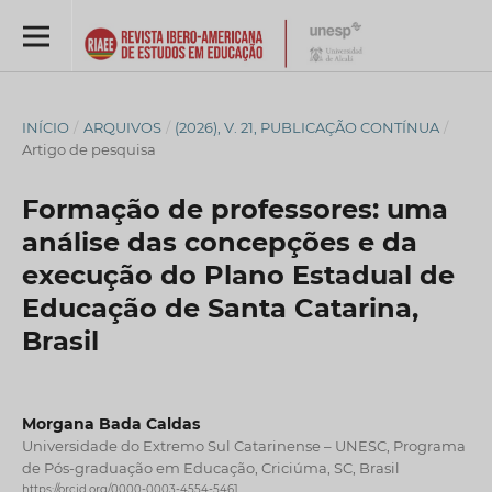
INÍCIO
/
ARQUIVOS
/
(2026), V. 21, PUBLICAÇÃO CONTÍNUA
/
Artigo de pesquisa
Formação de professores: uma
análise das concepções e da
execução do Plano Estadual de
Educação de Santa Catarina,
Brasil
Morgana Bada Caldas
Universidade do Extremo Sul Catarinense – UNESC, Programa
de Pós-graduação em Educação, Criciúma, SC, Brasil
https://orcid.org/0000-0003-4554-5461