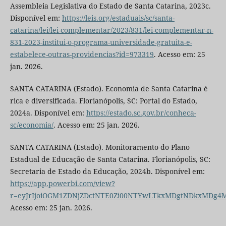
Assembleia Legislativa do Estado de Santa Catarina, 2023c.
Disponível em:
https://leis.org/estaduais/sc/santa-
catarina/lei/lei-complementar/2023/831/lei-complementar-n-
831-2023-institui-o-programa-universidade-gratuita-e-
estabelece-outras-providencias?id=973319
. Acesso em: 25
jan. 2026.
SANTA CATARINA (Estado). Economia de Santa Catarina é
rica e diversificada. Florianópolis, SC: Portal do Estado,
2024a. Disponível em:
https://estado.sc.gov.br/conheca-
sc/economia/
. Acesso em: 25 jan. 2026.
SANTA CATARINA (Estado). Monitoramento do Plano
Estadual de Educação de Santa Catarina. Florianópolis, SC:
Secretaria de Estado da Educação, 2024b. Disponível em:
https://app.powerbi.com/view?
r=eyJrIjoiOGM1ZDNjZDctNTE0Zi00NTYwLTkxMDgtNDkxMDg4M
Acesso em: 25 jan. 2026.