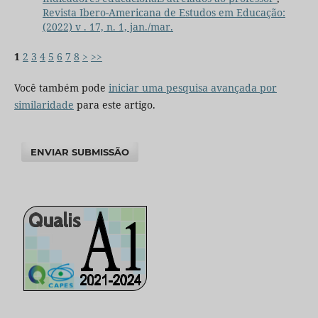
Revista Ibero-Americana de Estudos em Educação:
(2022) v . 17, n. 1, jan./mar.
1
2
3
4
5
6
7
8
>
>>
Você também pode
iniciar uma pesquisa avançada por
similaridade
para este artigo.
ENVIAR SUBMISSÃO