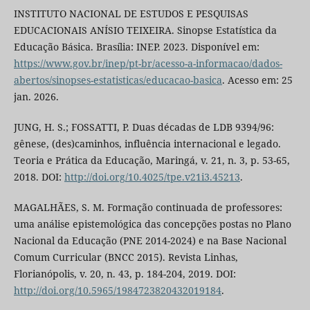
INSTITUTO NACIONAL DE ESTUDOS E PESQUISAS
EDUCACIONAIS ANÍSIO TEIXEIRA. Sinopse Estatística da
Educação Básica. Brasília: INEP. 2023. Disponível em:
https://www.gov.br/inep/pt-br/acesso-a-informacao/dados-
abertos/sinopses-estatisticas/educacao-basica
. Acesso em: 25
jan. 2026.
JUNG, H. S.; FOSSATTI, P. Duas décadas de LDB 9394/96:
gênese, (des)caminhos, influência internacional e legado.
Teoria e Prática da Educação, Maringá, v. 21, n. 3, p. 53-65,
2018. DOI:
http://doi.org/10.4025/tpe.v21i3.45213
.
MAGALHÃES, S. M. Formação continuada de professores:
uma análise epistemológica das concepções postas no Plano
Nacional da Educação (PNE 2014-2024) e na Base Nacional
Comum Curricular (BNCC 2015). Revista Linhas,
Florianópolis, v. 20, n. 43, p. 184-204, 2019. DOI:
http://doi.org/10.5965/1984723820432019184
.