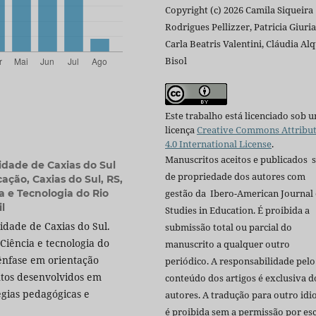
Copyright (c) 2026 Camila Siqueira
Rodrigues Pellizzer, Patricia Giuriat
Carla Beatris Valentini, Cláudia Alq
Bisol
Este trabalho está licenciado sob 
licença
Creative Commons Attribu
4.0 International License
.
Manuscritos aceitos e publicados 
idade de Caxias do Sul
de propriedade dos autores com
ção, Caxias do Sul, RS,
gestão da Ibero-American Journal 
ia e Tecnologia do Rio
l
Studies in Education. É proibida a
dade de Caxias do Sul.
submissão total ou parcial do
Ciência e tecnologia do
manuscrito a qualquer outro
ênfase em orientação
periódico. A responsabilidade pelo
ntos desenvolvidos em
conteúdo dos artigos é exclusiva d
égias pedagógicas e
autores. A tradução para outro id
é proibida sem a permissão por esc