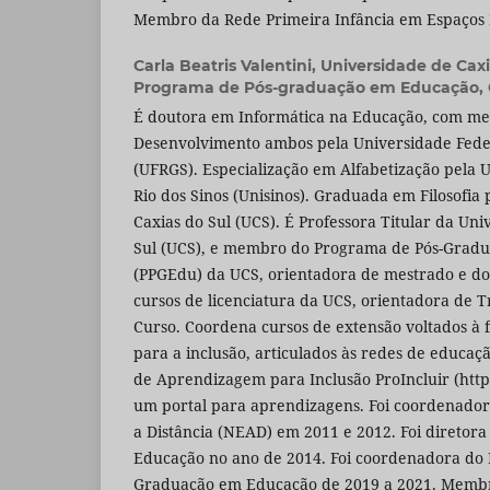
Membro da Rede Primeira Infância em Espaços 
Carla Beatris Valentini,
Universidade de Caxi
Programa de Pós-graduação em Educação, Ca
É doutora em Informática na Educação, com mes
Desenvolvimento ambos pela Universidade Fede
(UFRGS). Especialização em Alfabetização pela 
Rio dos Sinos (Unisinos). Graduada em Filosofia
Caxias do Sul (UCS). É Professora Titular da Un
Sul (UCS), e membro do Programa de Pós-Grad
(PPGEdu) da UCS, orientadora de mestrado e do
cursos de licenciatura da UCS, orientadora de 
Curso. Coordena cursos de extensão voltados à 
para a inclusão, articulados às redes de educaç
de Aprendizagem para Inclusão ProIncluir (http
um portal para aprendizagens. Foi coordenado
a Distância (NEAD) em 2011 e 2012. Foi diretora 
Educação no ano de 2014. Foi coordenadora do
Graduação em Educação de 2019 a 2021. Membr