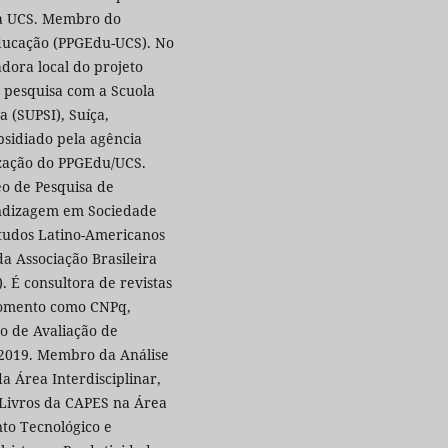
 da UCS. Membro do
ducação (PPGEdu-UCS). No
dora local do projeto
 pesquisa com a Scuola
a (SUPSI), Suíça,
bsidiado pela agência
ização do PPGEdu/UCS.
o de Pesquisa de
endizagem em Sociedade
tudos Latino-Americanos
 Associação Brasileira
 É consultora de revistas
e fomento como CNPq,
 de Avaliação de
 2019. Membro da Análise
 Área Interdisciplinar,
Livros da CAPES na Área
to Tecnológico e