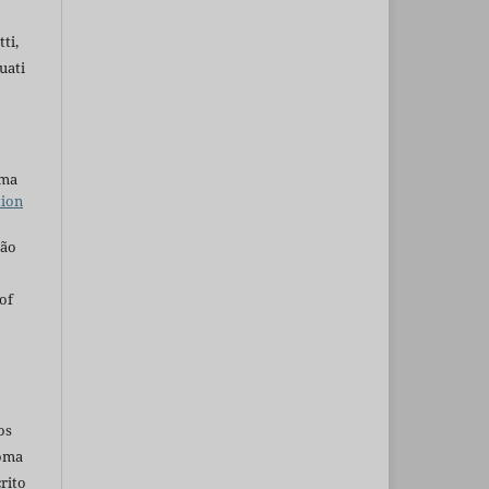
ti,
uati
uma
tion
são
of
os
ioma
rito