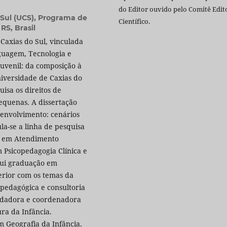
do Editor ouvido pelo Comitê Edito
 Sul (UCS), Programa de
Científico.
RS, Brasil
axias do Sul, vinculada
nguagem, Tecnologia e
Juvenil: da composição à
iversidade de Caxias do
isa os direitos de
quenas. A dissertação
senvolvimento: cenários
ula-se a linha de pesquisa
ta em Atendimento
m Psicopedagogia Clínica e
ssui graduação em
erior com os temas da
 pedagógica e consultoria
undadora e coordenadora
ra da Infância.
 Geografia da Infância.