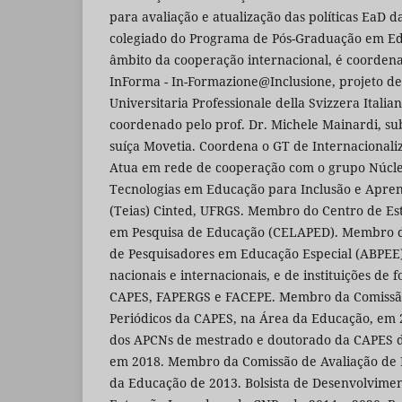
para avaliação e atualização das políticas EaD
colegiado do Programa de Pós-Graduação em E
âmbito da cooperação internacional, é coordena
InForma - In-Formazione@Inclusione, projeto de
Universitaria Professionale della Svizzera Italian
coordenado pelo prof. Dr. Michele Mainardi, su
suíça Movetia. Coordena o GT de Internacional
Atua em rede de cooperação com o grupo Núcle
Tecnologias em Educação para Inclusão e Apr
(Teias) Cinted, UFRGS. Membro do Centro de Es
em Pesquisa de Educação (CELAPED). Membro da
de Pesquisadores em Educação Especial (ABPEE).
nacionais e internacionais, e de instituições d
CAPES, FAPERGS e FACEPE. Membro da Comissão
Periódicos da CAPES, na Área da Educação, em
dos APCNs de mestrado e doutorado da CAPES da
em 2018. Membro da Comissão de Avaliação de 
da Educação de 2013. Bolsista de Desenvolvimen