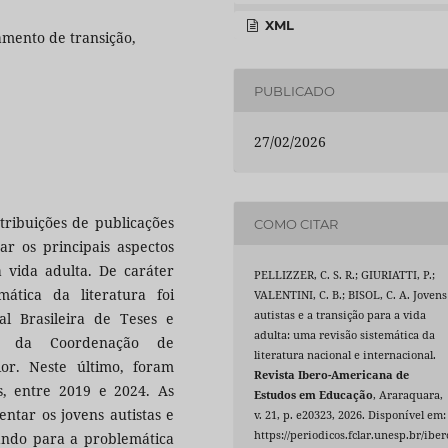
XML
amento de transição,
PUBLICADO
27/02/2026
ntribuições de publicações
COMO CITAR
uar os principais aspectos
a vida adulta. De caráter
PELLIZZER, C. S. R.; GIURIATTI, P.;
emática da literatura foi
VALENTINI, C. B.; BISOL, C. A. Jovens
autistas e a transição para a vida
tal Brasileira de Teses e
adulta: uma revisão sistemática da
os da Coordenação de
literatura nacional e internacional.
or. Neste último, foram
Revista Ibero-Americana de
is, entre 2019 e 2024. As
Estudos em Educação
, Araraquara,
ntar os jovens autistas e
v. 21, p. e20323, 2026. Disponível em:
https://periodicos.fclar.unesp.br/iber
ntando para a problemática