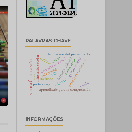
PALAVRAS-CHAVE
formación del profesorado
itinerário escolar
saúde
habitus
gestão escolar
herança cultural
deficiência visual
poder local
sistema Único da saúde
enseñanza reflexiva
autonomia
e-learning
ldb
educação
inclusão
mídia
participação
aprendizaje para la comprensión
INFORMAÇÕES