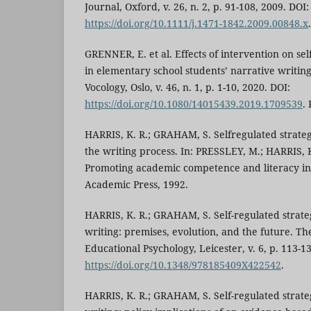
Journal, Oxford, v. 26, n. 2, p. 91-108, 2009. DOI:
https://doi.org/10.1111/j.1471-1842.2009.00848.x
GRENNER, E. et al. Effects of intervention on self
in elementary school students’ narrative writing
Vocology, Oslo, v. 46, n. 1, p. 1-10, 2020. DOI:
https://doi.org/10.1080/14015439.2019.1709539
.
HARRIS, K. R.; GRAHAM, S. Selfregulated strate
the writing process. In: PRESSLEY, M.; HARRIS, K.
Promoting academic competence and literacy in
Academic Press, 1992.
HARRIS, K. R.; GRAHAM, S. Self-regulated strat
writing: premises, evolution, and the future. The
Educational Psychology, Leicester, v. 6, p. 113-1
https://doi.org/10.1348/978185409X422542
.
HARRIS, K. R.; GRAHAM, S. Self-regulated strat