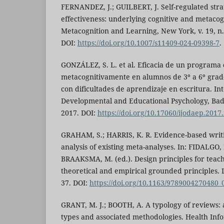
FERNANDEZ, J.; GUILBERT, J. Self-regulated str
effectiveness: underlying cognitive and metaco
Metacognition and Learning, New York, v. 19, n. 
DOI:
https://doi.org/10.1007/s11409-024-09398-7
.
GONZÁLEZ, S. L. et al. Eficacia de un programa 
metacognitivamente en alumnos de 3º a 6º grad
con dificultades de aprendizaje en escritura. In
Developmental and Educational Psychology, Badajo
2017. DOI:
https://doi.org/10.17060/ijodaep.2017
GRAHAM, S.; HARRIS, K. R. Evidence-based writi
analysis of existing meta-analyses. In: FIDALGO, 
BRAAKSMA, M. (ed.). Design principles for teachi
theoretical and empirical grounded principles. Le
37. DOI:
https://doi.org/10.1163/9789004270480_
GRANT, M. J.; BOOTH, A. A typology of reviews: 
types and associated methodologies. Health Inf