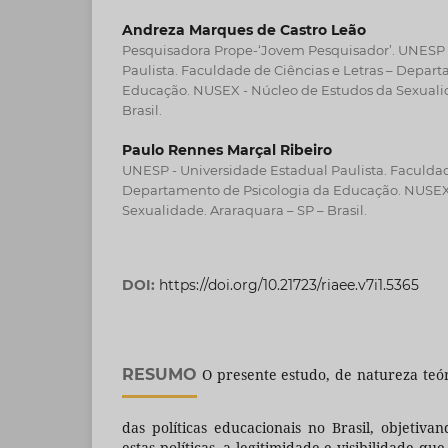
Andreza Marques de Castro Leão
Pesquisadora Prope-‘Jovem Pesquisador’. UNESP 
Paulista. Faculdade de Ciências e Letras – Depar
Educação. NUSEX - Núcleo de Estudos da Sexualid
Brasil.
Paulo Rennes Marçal Ribeiro
UNESP - Universidade Estadual Paulista. Faculdad
Departamento de Psicologia da Educação. NUSEX
Sexualidade. Araraquara – SP – Brasil.
DOI:
https://doi.org/10.21723/riaee.v7i1.5365
RESUMO
O presente estudo, de natureza teóri
das políticas educacionais no Brasil, objetiv
estas políticas, a legitimidade e visibilidade q