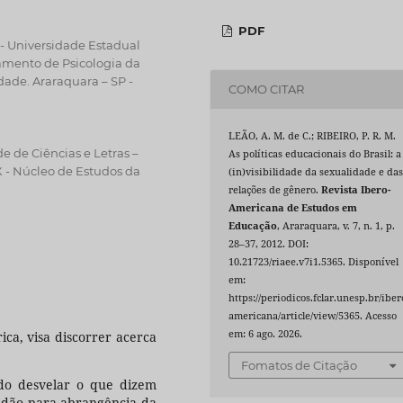
PDF
- Universidade Estadual
tamento de Psicologia da
ade. Araraquara – SP -
COMO CITAR
LEÃO, A. M. de C.; RIBEIRO, P. R. M.
e de Ciências e Letras –
As políticas educacionais do Brasil: a
 - Núcleo de Estudos da
(in)visibilidade da sexualidade e da
relações de gênero.
Revista Ibero-
Americana de Estudos em
Educação
, Araraquara, v. 7, n. 1, p.
28–37, 2012. DOI:
10.21723/riaee.v7i1.5365. Disponível
em:
https://periodicos.fclar.unesp.br/iber
americana/article/view/5365. Acesso
em: 6 ago. 2026.
ca, visa discorrer acerca
Fomatos de Citação
ando desvelar o que dizem
ue dão para abrangência da