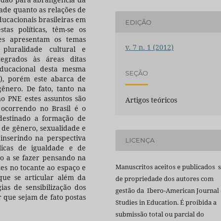
dade quanto as relações de
ucacionais brasileiras em
EDIÇÃO
as políticas, têm-se os
les apresentam os temas
v. 7 n. 1 (2012)
 pluralidade cultural e
egrados às áreas ditas
educacional desta mesma
SEÇÃO
), porém este abarca de
gênero. De fato, tanto na
no PNE estes assuntos são
Artigos teóricos
á ocorrendo no Brasil é o
destinado a formação de
s de gênero, sexualidade e
e inserindo na perspectiva
LICENÇA
licas de igualdade e de
to a se fazer pensando na
Manuscritos aceitos e publicados 
zes no tocante ao espaço e
 que se articular além da
de propriedade dos autores com
gias de sensibilização dos
gestão da Ibero-American Journal 
r que sejam de fato postas
Studies in Education. É proibida a
submissão total ou parcial do