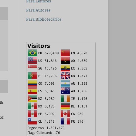
Para Leitores
Para Autores
Para Bibliotecários
são
of