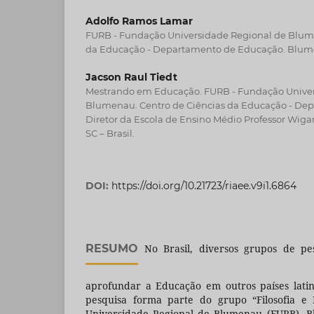
Adolfo Ramos Lamar
FURB - Fundação Universidade Regional de Blume
da Educação - Departamento de Educação. Blumen
Jacson Raul Tiedt
Mestrando em Educação. FURB - Fundação Univer
Blumenau. Centro de Ciências da Educação - De
Diretor da Escola de Ensino Médio Professor Wig
SC – Brasil.
DOI:
https://doi.org/10.21723/riaee.v9i1.6864
RESUMO
No Brasil, diversos grupos de pe
aprofundar a Educação em outros países lati
pesquisa forma parte do grupo “Filosofia e 
Universidade Regional de Blumenau (FURB), B