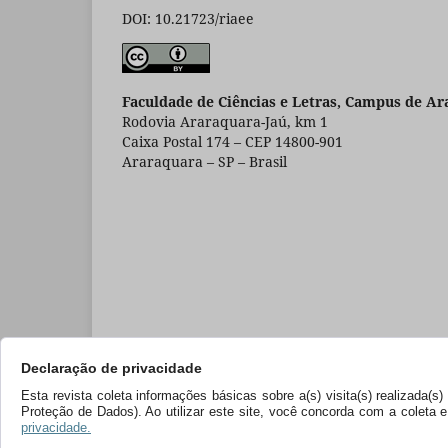
DOI: 10.21723/riaee
Faculdade de Ciências e Letras, Campus de Ar
Rodovia Araraquara-Jaú, km 1
Caixa Postal 174 – CEP 14800-901
Araraquara – SP – Brasil
Declaração de privacidade
Esta revista coleta informações básicas sobre a(s) visita(s) realizada(
Proteção de Dados). Ao utilizar este site, você concorda com a coleta
privacidade.