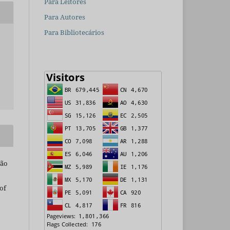
Para Leitores
Para Autores
Para Bibliotecários
são
of