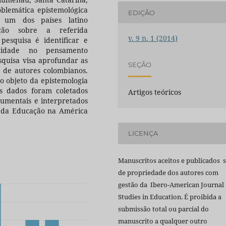
oblemática epistemológica
EDIÇÃO
é um dos países latino
ção sobre a referida
v. 9 n. 1 (2014)
pesquisa é identificar e
icidade no pensamento
squisa visa aprofundar as
SEÇÃO
 de autores colombianos.
objeto da epistemologia
s dados foram coletados
Artigos teóricos
cumentais e interpretados
a da Educação na América
LICENÇA
Manuscritos aceitos e publicados 
de propriedade dos autores com
gestão da Ibero-American Journal 
Studies in Education. É proibida a
submissão total ou parcial do
manuscrito a qualquer outro