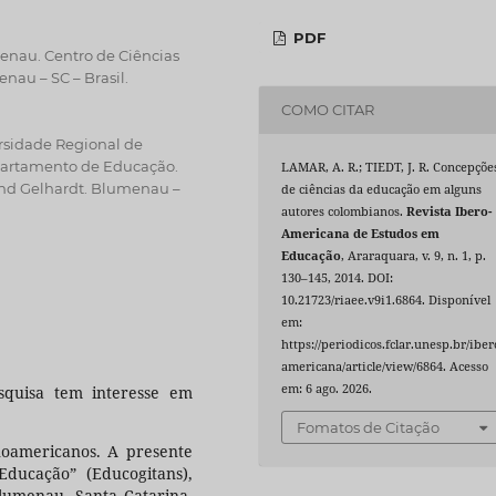
PDF
nau. Centro de Ciências
au – SC – Brasil.
COMO CITAR
sidade Regional de
partamento de Educação.
LAMAR, A. R.; TIEDT, J. R. Concepçõe
and Gelhardt. Blumenau –
de ciências da educação em alguns
autores colombianos.
Revista Ibero-
Americana de Estudos em
Educação
, Araraquara, v. 9, n. 1, p.
130–145, 2014. DOI:
10.21723/riaee.v9i1.6864. Disponível
em:
https://periodicos.fclar.unesp.br/iber
americana/article/view/6864. Acesso
em: 6 ago. 2026.
squisa tem interesse em
Fomatos de Citação
noamericanos. A presente
Educação” (Educogitans),
lumenau, Santa Catarina,