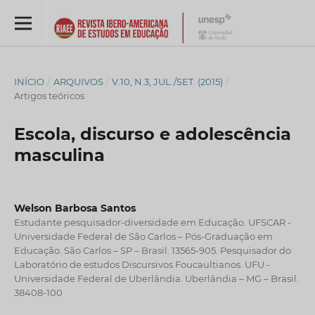
INÍCIO
/
ARQUIVOS
/
V.10, N.3, JUL./SET. (2015)
/
Artigos teóricos
Escola, discurso e adolescência
masculina
Welson Barbosa Santos
Estudante pesquisador-diversidade em Educação. UFSCAR -
Universidade Federal de São Carlos – Pós-Graduação em
Educação. São Carlos – SP – Brasil. 13565-905. Pesquisador do
Laboratório de estudos Discursivos Foucaultianos. UFU -
Universidade Federal de Uberlândia. Uberlândia – MG – Brasil.
38408-100