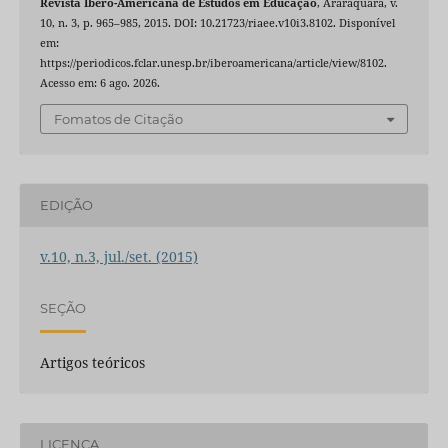
Revista Ibero-Americana de Estudos em Educação
, Araraquara, v.
10, n. 3, p. 965–985, 2015. DOI: 10.21723/riaee.v10i3.8102. Disponível
em:
https://periodicos.fclar.unesp.br/iberoamericana/article/view/8102.
Acesso em: 6 ago. 2026.
Fomatos de Citação
EDIÇÃO
v.10, n.3, jul./set. (2015)
SEÇÃO
Artigos teóricos
LICENÇA