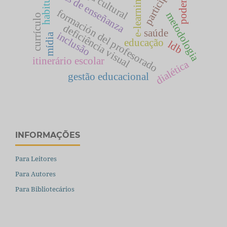
participação
prácticas de enseñanza
poder local
e-learning
habitus
formación del profesorado
metodologia
currículo
deficiência visual
saúde
inclusão
mídia
educação
ldb
itinerário escolar
dialética
gestão educacional
INFORMAÇÕES
Para Leitores
Para Autores
Para Bibliotecários