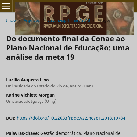
Início
/
Arquivos
/
v.22, n.esp.1, mar./2018
/
Artigos
Do documento final da Conae ao
Plano Nacional de Educação: uma
análise da meta 19
Lucília Augusta Lino
Universidade do Estado do Rio de Janeiro (Uerj)
Karine Vichiett Morgan
Universidade Iguaçu (Unig)
DOI:
https://doi.org/10.22633/rpge.v22.nesp1.2018.10784
Palavras-chave:
Gestão democrática. Plano Nacional de