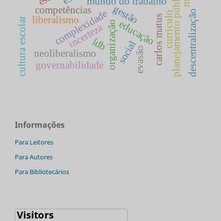
planejamento público
mundo do trabalho
gestão
competências
complexidade
descentralização
currículo
carlos matus
liberalismo
cultura escolar
educação
organização
incerteza
ldb
social
evasão
neoliberalismo
governabilidade
Informações
Para Leitores
Para Autores
Para Bibliotecários