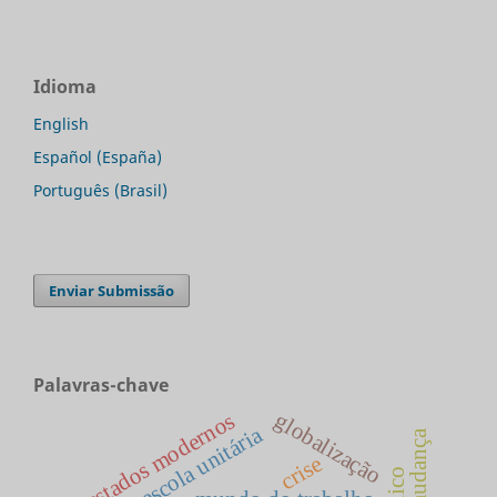
Idioma
English
Español (España)
Português (Brasil)
Enviar Submissão
Palavras-chave
globalização
estados modernos
escola unitária
mudança
crise