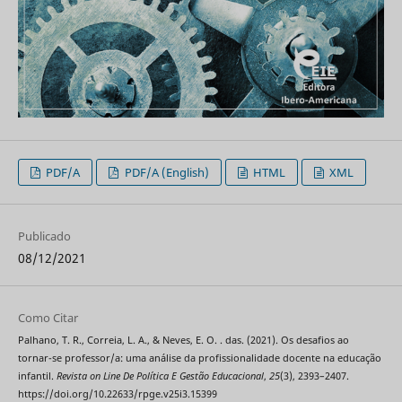
PDF/A
PDF/A (English)
HTML
XML
Publicado
08/12/2021
Como Citar
Palhano, T. R., Correia, L. A., & Neves, E. O. . das. (2021). Os desafios ao
tornar-se professor/a: uma análise da profissionalidade docente na educação
infantil.
Revista on Line De Política E Gestão Educacional
,
25
(3), 2393–2407.
https://doi.org/10.22633/rpge.v25i3.15399