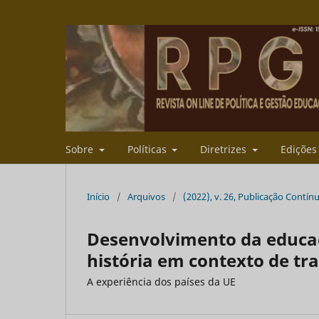
Sobre
Políticas
Diretrizes
Ediçõe
Início
/
Arquivos
/
(2022), v. 26, Publicação Contín
Desenvolvimento da educaçã
história em contexto de t
A experiência dos países da UE