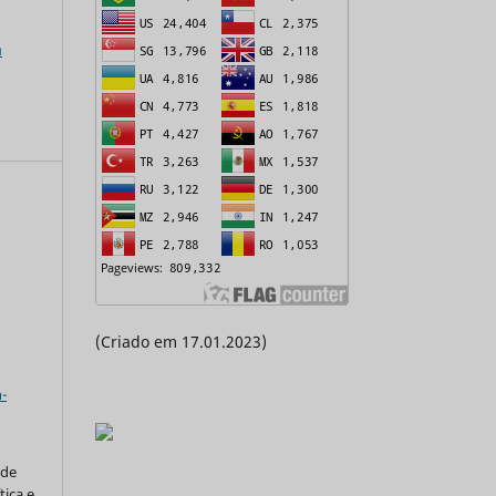
a
(Criado em 17.01.2023)
a
-
 de
tica e