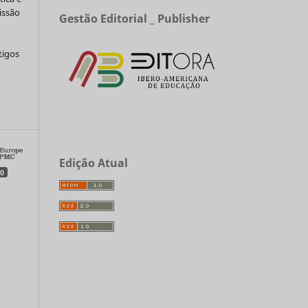
issão
Gestão Editorial _ Publisher
tigos
a
Edição Atual
0