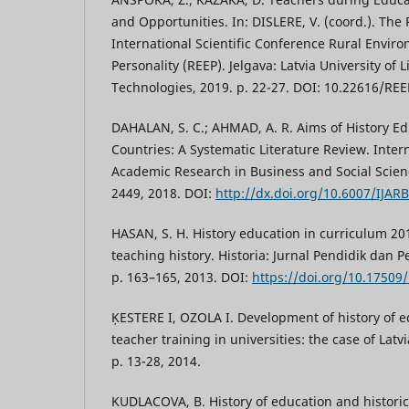
and Opportunities. In: DISLERE, V. (coord.). The
International Scientific Conference Rural Envir
Personality (REEP). Jelgava: Latvia University of 
Technologies, 2019. p. 22-27. DOI: 10.22616/RE
DAHALAN, S. C.; AHMAD, A. R. Aims of History E
Countries: A Systematic Literature Review. Intern
Academic Research in Business and Social Science
2449, 2018. DOI:
http://dx.doi.org/10.6007/IJAR
HASAN, S. H. History education in curriculum 2
teaching history. Historia: Jurnal Pendidik dan Pen
p. 163–165, 2013. DOI:
https://doi.org/10.17509/
ĶESTERE I, OZOLA I. Development of history of ed
teacher training in universities: the case of Latvi
p. 13-28, 2014.
KUDLACOVA, B. History of education and historic