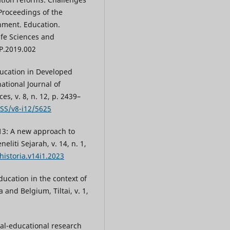
 Proceedings of the
onment. Education.
Life Sciences and
EP.2019.002
ducation in Developed
ational Journal of
s, v. 8, n. 12, p. 2439–
BSS/v8-i12/5625
013: A new approach to
eliti Sejarah, v. 14, n. 1,
historia.v14i1.2023
ucation in the context of
a and Belgium, Tiltai, v. 1,
al-educational research