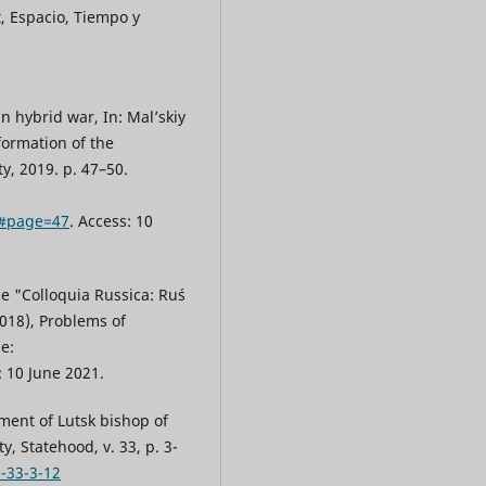
, Espacio, Tiempo y
 hybrid war, In: Mal’skiy
sformation of the
ty, 2019. p. 47–50.
f#page=47
. Access: 10
ce "Colloquia Russica: Ruś
2018), Problems of
le:
: 10 June 2021.
ment of Lutsk bishop of
y, Statehood, v. 33, p. 3-
0-33-3-12