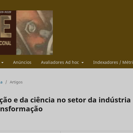
s
Anúncios
Avaliadores Ad hoc
Indexadores / Métr
ua
/
Artigos
o e da ciência no setor da indústria
ransformação