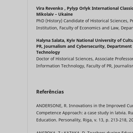
Vira Revenko ,
Pylyp Orlyk International Classi
Mikolaiv – Ukaine
PhD (History) Candidate of Historical Sciences, 
Institution, Faculty of Economics and Law, Depa
Halyna Salata,
Kyiv National University of Cultu
PR, Journalism and Cybersecurity, Department
Technology
Doctor of Historical Sciences, Associate Profess
Information Technology, Faculty of PR, Journali
Referências
ANDERSONE, R. Innovations in the Improved Cur
Competence Approach: a case study in latvia. R
Education. Personality, Riga, v. 13, p. 213-218, 2
ANSPOKA, Z.; KAZAKA, D. Teachers during Educa