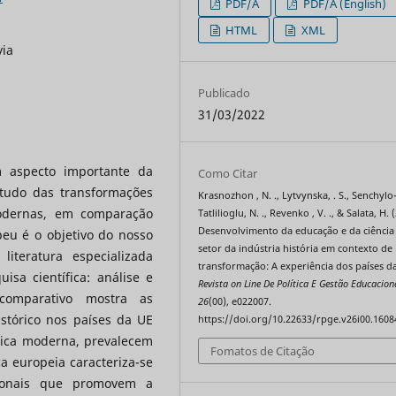
PDF/A
PDF/A (English)
HTML
XML
via
Publicado
31/03/2022
 aspecto importante da
Como Citar
tudo das transformações
Krasnozhon , N. ., Lytvynska, . S., Senchylo
odernas, em comparação
Tatlilioglu, N. ., Revenko , V. ., & Salata, H. 
Desenvolvimento da educação e da ciência
eu é o objetivo do nosso
setor da indústria história em contexto de
literatura especializada
transformação: A experiência dos países d
sa científica: análise e
Revista on Line De Política E Gestão Educacion
comparativo mostra as
26
(00), e022007.
stórico nos países da UE
https://doi.org/10.22633/rpge.v26i00.1608
órica moderna, prevalecem
Fomatos de Citação
ca europeia caracteriza-se
cionais que promovem a