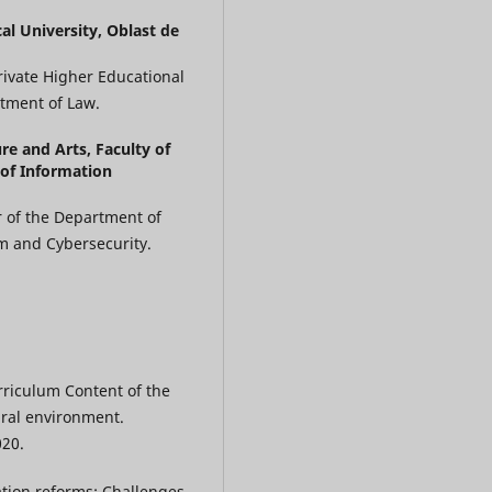
cal University, Oblast de
Private Higher Educational
rtment of Law.
re and Arts, Faculty of
 of Information
or of the Department of
sm and Cybersecurity.
riculum Content of the
ural environment.
020.
tion reforms: Challenges