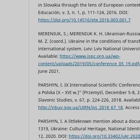
in Slovakia through the lens of European context
Educación, v. 3, n. 1, p. 111-124, 2016. DOI:
https://doi.org/10.14516/ete.2016.003.001.7
MERENIUK, S.; MERENIUK K. H. Ukrainian-Russian
M. Z. (coord.). Ukraine in the conditions of tran
international system. Lviv: Lviv National Universi
Available:
https://www.ispc.org.ua/wp-
content/uploads/2019/05/conference_05_19.pd
June 2021.
PARSHYN, I. IX International Scientific Conferen
a Polska (X – XVI w.)" (Przemyśl, December 5-8, 
Slavonic Studies, v. 67, p. 224-226, 2018. Availab
http://nbuv.gov.ua/UJRN/ps_2018_67_18
. Access
PARSHYN, I. A littleknown mention about a docu
1319, Ukraine: Cultural Heritage, National Identit
12, 2020. DOI:
https://doi.org/10.33402/ukr.202