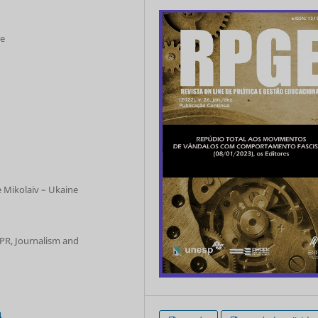
ne
e Mikolaiv – Ukaine
f PR, Journalism and
4