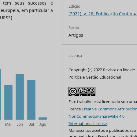
na tem seus sucessos e
Edição
uropeia, em particular a
(2022), v. 26, Publicação Contínu
 URSS).
Seção
Artigos
Licença
Copyright (c) 2022 Revista on line de
Política e Gestão Educacional
Este trabalho está licenciado sob um
licença
Creative Commons Attribution
NonCommercial-ShareAlike 4.0
International License
.
Manuscritos aceitos e publicados são
propriedade da Revista on line de Polí