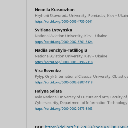
Neonila Krasnozhon
Hryhorii Skovoroda University, Pereiaslav, Kiev – Ukai
https://orcid.org/0000-0003-4735-0641
Svitlana Lytvynska
National Aviation University, Kiev – Ukaine
https://orcid.org/0000-0002-5761-5124
Nadiia Senchylo-Tatlilioglu
National Aviation University, Kiev – Ukaine
https://orcid.org/0000-0001-9196-7118
Vira Revenko
Pylyp Orlyk International Classical University, Oblast d
https://orcid.org/0000-0002-3807-1918
Halyna Salata
Kyiv National University of Culture and Arts, Faculty o
Cybersecurity, Department of Information Technology
https://orcid.org/0000-0002-2673-8463
DOI:
https://doi.org/10.22633/rpge.v26i00.1608