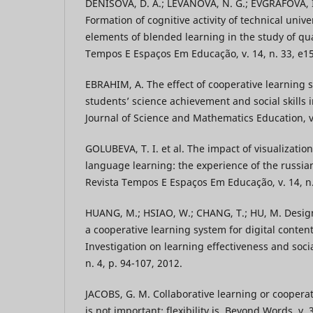
DENISOVA, D. A.; LEVANOVA, N. G.; EVGRAFOVA, I
Formation of cognitive activity of technical univ
elements of blended learning in the study of qu
Tempos E Espaços Em Educação, v. 14, n. 33, e1
EBRAHIM, A. The effect of cooperative learning 
students’ science achievement and social skills i
Journal of Science and Mathematics Education, v.
GOLUBEVA, T. I. et al. The impact of visualization
language learning: the experience of the russian
Revista Tempos E Espaços Em Educação, v. 14, n.
HUANG, M.; HSIAO, W.; CHANG, T.; HU, M. Desig
a cooperative learning system for digital conten
Investigation on learning effectiveness and socia
n. 4, p. 94-107, 2012.
JACOBS, G. M. Collaborative learning or coopera
is not important; flexibility is. Beyond Words, v. 3