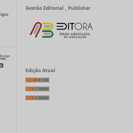
Gestão Editorial _ Publisher
tigos
a
0
Edição Atual