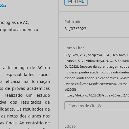
HTML
6552
Publicado
nologias de AC,
31/03/2022
sempenho acadêmico
Como Citar
Biryukov, V. A., Sergeeva, S. A., Denisova, D
Pivneva, S. V., Vitkovskaya, N. G., & Shala
O. (2022). Impacto da aprendizagem coope
r a tecnologia de AC no
no desempenho acadêmico dos estudantes
especialidades socio-
especialidades sociais e econômicas.
Revist
a eficácia na formação
Line De Política E Gestão Educacional
,
26
(esp.
dos de provas acadêmicas
e022056.
 É realizado um estudo
https://doi.org/10.22633/rpge.v26iesp.2.1
tiva dos resultados de
Fomatos de Citação
idades. Os resultados da
: as notas dos alunos nos
s finais. Ao contrário de
Edição