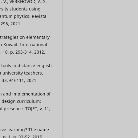
. V., VERKHOVOD, A. S.
ersity students using
antum physics. Revista
5296, 2021.
strategies on elementary
n Kuwait. International
 10, p. 293-314, 2012.
 tools in distance english
 university teachers.
 33, e16111, 2021.
n and implementation of
t design curriculum:
l presence. TOJET, v. 11,
tive learning? The name
, n. 1, p. 32-52, 2015.