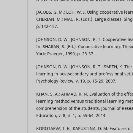
JACOBS, G. M.; LOH, W. I. Using cooperative learn
CHERIAN, M.; MAU, R. (Eds.). Large classes. Sin
p. 142-157.
JOHNSON, D. W.; JOHNSON, R. T. Cooperative le
In: SHARAN, S. (Ed.). Cooperative learning: The
York: Praeger, 1990, p. 23-37.
JOHNSON, D. W.; JOHNSON, R. T.; SMITH, K. The 
learning in postsecondary and professional sett
Psychology Review, v. 19, p. 15-29, 2007.
KHAN, S. A.; AHMAD, R. N. Evaluation of the effe
learning method versus traditional learning me
comprehension of the students. Journal of Resea
Education, v. 8, n. 1, p. 55-64, 2014.
KOROTAEVA, I. E.; KAPUSTINA, D. M. Features of