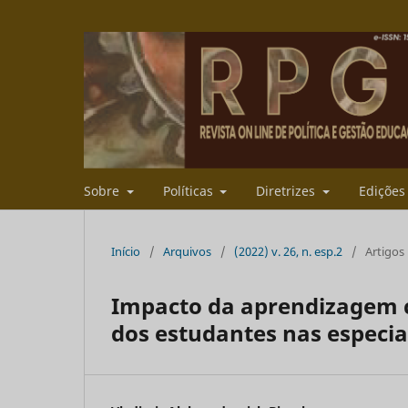
Sobre
Políticas
Diretrizes
Ediçõe
Início
/
Arquivos
/
(2022) v. 26, n. esp.2
/
Artigos
Impacto da aprendizagem 
dos estudantes nas especia