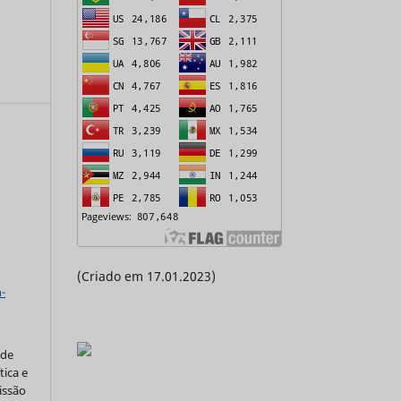
a
(Criado em 17.01.2023)
-
 de
tica e
issão