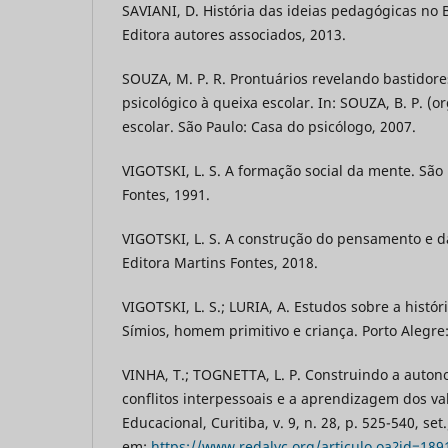
SAVIANI, D. História das ideias pedagógicas no B
Editora autores associados, 2013.
SOUZA, M. P. R. Prontuários revelando bastidor
psicológico à queixa escolar. In: SOUZA, B. P. (o
escolar. São Paulo: Casa do psicólogo, 2007.
VIGOTSKI, L. S. A formação social da mente. São 
Fontes, 1991.
VIGOTSKI, L. S. A construção do pensamento e d
Editora Martins Fontes, 2018.
VIGOTSKI, L. S.; LURIA, A. Estudos sobre a hist
Símios, homem primitivo e criança. Porto Alegre
VINHA, T.; TOGNETTA, L. P. Construindo a auton
conflitos interpessoais e a aprendizagem dos val
Educacional, Curitiba, v. 9, n. 28, p. 525-540, set
em:
https://www.redalyc.org/articulo.oa?id=18