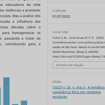
dos educadores da rede
das violências e promover
Publicado
escolas. Mas a análise dos
01/07/2022
ssalta a influência das
últimas décadas sobre o
Como Citar
s para homogeneizar os
Fodra, S. M. ., & de Souza, M. P. R. . (2022).
l, passando a tratar de
Convivência escolar como política pública 
s, contribuindo para a
estado de São Paulo.
Revista on Line De Polít
Gestão Educacional
,
26
(esp.3), e022092.
https://doi.org/10.22633/rpge.v26iesp.3.1
Fomatos de Citação
Edição
(2022) v. 26, n. esp.3 - A temática
convivência ética em contextos
escolares