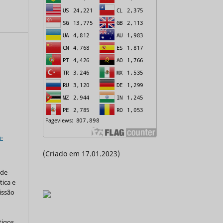
a
-
(Criado em 17.01.2023)
 de
tica e
issão
tigos