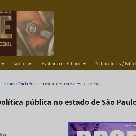
s
Anúncios
Avaliadores Ad hoc
Indexadores / Métr
ca da convivência ética em contextos escolares
/
Artigos
olítica pública no estado de São Paul
rasil