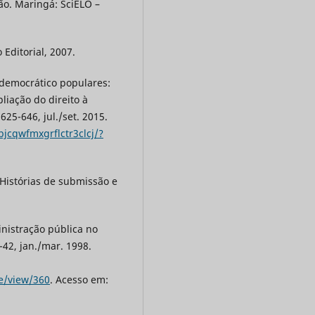
ão. Maringá: SciELO –
Editorial, 2007.
 democrático populares:
liação do direito à
625-646, jul./set. 2015.
bjcqwfmxgrflctr3clcj/?
 Histórias de submissão e
inistração pública no
5-42, jan./mar. 1998.
le/view/360
. Acesso em: