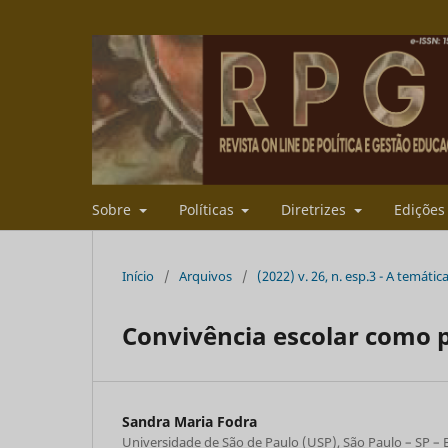
Sobre
Políticas
Diretrizes
Ediçõe
Início
/
Arquivos
/
(2022) v. 26, n. esp.3 - A temáti
Convivência escolar como p
Sandra Maria Fodra
Universidade de São de Paulo (USP), São Paulo – SP – B