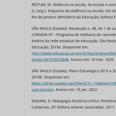
RISTUM, M. Violência na escola, da escola e contr
G. (org.). Impactos da violência na escola: Um d
Rio de Janeiro: Ministério da Educação; Editora F
SÃO PAULO (Estado). Resolução n. 48, de 1 de ou
CONVIVA SP – Programa de melhoria da convivên
âmbito da rede estadual de educação. São Paulo
Educação, 2019a. Disponível em:
http://www.educacao.sp.gov.br/lise/sislegis/det
strato=201910010048
. Acesso em: 10 mar. 2020.
SÃO PAULO (Estado). Plano Estratégico 2019 a 2
2019b. Disponível em:
https://drive.google.com/file/d/1y_11kktemg7m
usp=sharing
. Acesso em: 10 jan. 2022.
SAVIANI, D. Pedagogia histórico-crítica: Primeir
Campinas, SP: Editora autores associados, 2011.