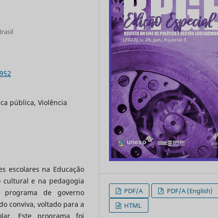
rasil
6952
ica pública, Violência
ões escolares na Educação
o cultural e na pedagogia
PDF/A
PDF/A (English)
um programa de governo
do conviva, voltado para a
HTML
lar. Este programa foi