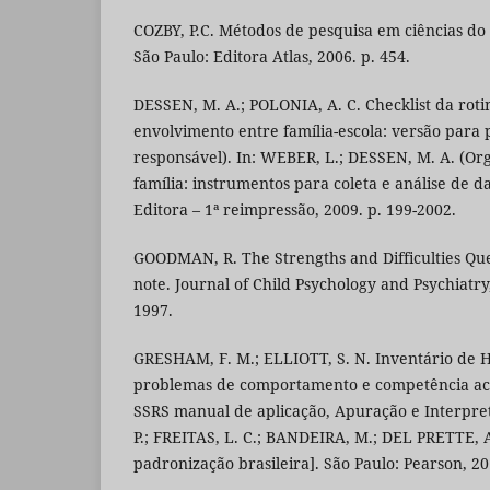
COZBY, P.C. Métodos de pesquisa em ciências do
São Paulo: Editora Atlas, 2006. p. 454.
DESSEN, M. A.; POLONIA, A. C. Checklist da rot
envolvimento entre família-escola: versão para 
responsável). In: WEBER, L.; DESSEN, M. A. (Org
família: instrumentos para coleta e análise de d
Editora – 1ª reimpressão, 2009. p. 199-2002.
GOODMAN, R. The Strengths and Difficulties Que
note. Journal of Child Psychology and Psychiatry, 
1997.
GRESHAM, F. M.; ELLIOTT, S. N. Inventário de Ha
problemas de comportamento e competência ac
SSRS manual de aplicação, Apuração e Interpre
P.; FREITAS, L. C.; BANDEIRA, M.; DEL PRETTE, 
padronização brasileira]. São Paulo: Pearson, 20