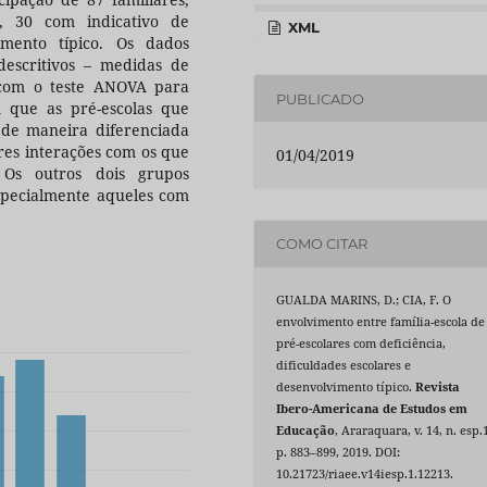
a, 30 com indicativo de
XML
imento típico. Os dados
descritivos – medidas de
 com o teste ANOVA para
PUBLICADO
 que as pré-escolas que
 de maneira diferenciada
res interações com os que
01/04/2019
 Os outros dois grupos
specialmente aqueles com
COMO CITAR
GUALDA MARINS, D.; CIA, F. O
envolvimento entre família-escola de
pré-escolares com deficiência,
dificuldades escolares e
desenvolvimento típico.
Revista
Ibero-Americana de Estudos em
Educação
, Araraquara, v. 14, n. esp.
p. 883–899, 2019. DOI:
10.21723/riaee.v14iesp.1.12213.