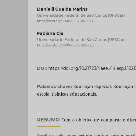
Danielli Gualda Marins
Universidade Federal de São Carlos (UFSCar)
https://orcid.org/0000-0002-1828-0691
Fabiana Cia
Universidade Federal de São Carlos (UFSCar)
https://orcid.org/0000-0002-0155-3331
DOI:
https://doi.org/10.21723/riaee.v14iesp.1.1221
Educação Especial, Educação In
Palavras-chave:
escola, Políticas educacionais.
RESUMO
Com o objetivo de comparar e discu
família-escola, esse estudo contou com a parti