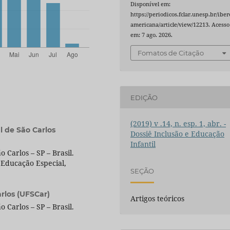
Disponível em:
https://periodicos.fclar.unesp.br/iber
americana/article/view/12213. Acesso
em: 7 ago. 2026.
Fomatos de Citação
EDIÇÃO
(2019) v .14, n. esp. 1, abr. -
l de São Carlos
Dossiê Inclusão e Educação
Infantil
 Carlos – SP – Brasil.
Educação Especial,
SEÇÃO
rlos (UFSCar)
Artigos teóricos
 Carlos – SP – Brasil.