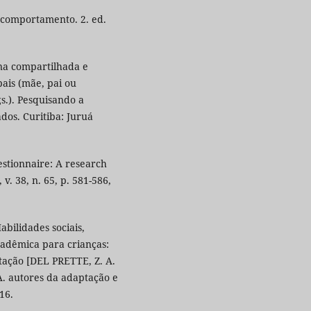
 comportamento. 2. ed.
ina compartilhada e
pais (mãe, pai ou
s.). Pesquisando a
ados. Curitiba: Juruá
stionnaire: A research
v. 38, n. 65, p. 581-586,
bilidades sociais,
adêmica para crianças:
tação [DEL PRETTE, Z. A.
A. autores da adaptação e
16.