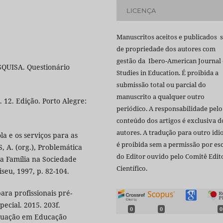
LICENÇA
Manuscritos aceitos e publicados 
de propriedade dos autores com
gestão da Ibero-American Journal 
UISA. Questionário
Studies in Education. É proibida a
submissão total ou parcial do
manuscrito a qualquer outro
 12. Edição. Porto Alegre:
periódico. A responsabilidade pelo
conteúdo dos artigos é exclusiva d
autores. A tradução para outro id
la e os serviços para as
é proibida sem a permissão por esc
 A. (org.), Problemática
do Editor ouvido pelo Comitê Edito
 a Família na Sociedade
Científico.
iseu, 1997, p. 82-104.
ara profissionais pré-
ecial. 2015. 203f.
0
0
0
aduação em Educação