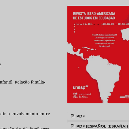
3
fantil, Relação família-
tir o envolvimento entre
PDF
PDF (ESPAÑOL (ESPAÑA))
cipação de 87 familiares,