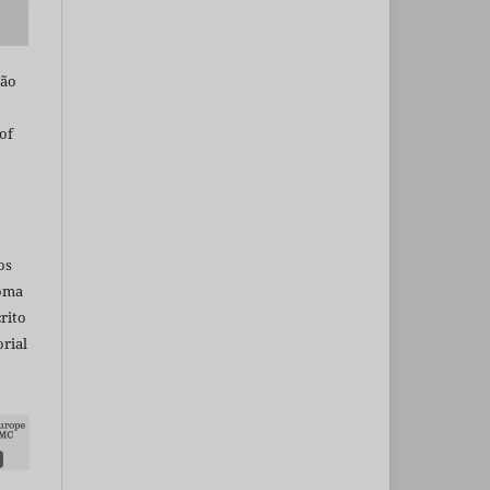
são
of
os
ioma
rito
rial