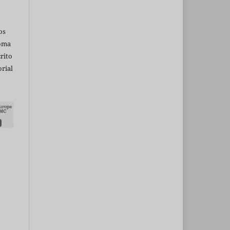
os
ioma
rito
rial