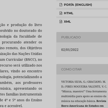
PDF/A (ENGLISH)
HTML
XML
ção e produção do livro
envolvido no doutorado do
ologia da Faculdade de
PUBLICADO
, procurando atender os
ino remoto, dos Objetivos
02/01/2022
nização das Nações Unidas
um Curricular (BNCC), no
recurso será utilizado nos
COMO CITAR
olares, vindo ao encontro
nologia, potencializando a
VICTORIA SILVA, G.; GRACIANO, M.
ambém, aos professores
D.; PIRES NOGUEIRA VALENTE, V. C.
música, apresentando os
“Música, maestro!” Uma ferramenta
tes famílias instrumentais
multimídia para apoio ao ensino da
de 4º e 5º anos do Ensino
música na educação básica.
Revista
va e acessível.
Ibero-Americana de Estudos em