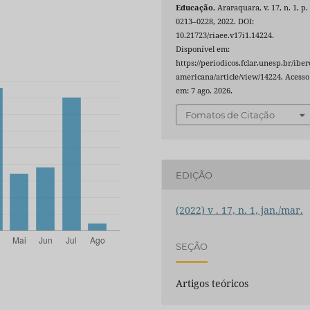
Educação
, Araraquara, v. 17, n. 1, p.
0213–0228, 2022. DOI:
10.21723/riaee.v17i1.14224.
Disponível em:
https://periodicos.fclar.unesp.br/iber
americana/article/view/14224. Acesso
em: 7 ago. 2026.
Fomatos de Citação
EDIÇÃO
(2022) v . 17, n. 1, jan./mar.
SEÇÃO
Artigos teóricos