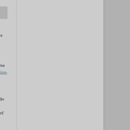
ia
uma
ion-
são
of