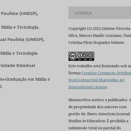
LICENÇA
 Paulista (UNESP),
Mídia e Tecnologia.
Copyright (c) 2022 Gislene Victoria
Silva, Marcos Danilo Graciano, Van
ual Paulista (UNESP),
Cristina Pires Nogueira Valente
ídia e Tecnologia.
rsidade Estadual
Este trabalho está licenciado sob 
licença
Creative Commons Attribut
Pós-Graduação em Mídia e
NonCommercial-ShareAlike 4.0
).
International License
.
Manuscritos aceitos e publicados 
de propriedade dos autores com
gestão da Ibero-American Journal 
Studies in Education. É proibida a
submissão total ou parcial do