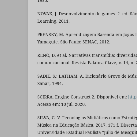
1993.
NOVAK, J. Desenvolvimento de games. 2. ed. Sã
Learning, 2011.
PRENSKY, M. Aprendizagem Baseada em Jogos Dig
Yamagute. São Paulo: SENAC, 2012.
RENÓ, D. et al. Narrativas transmídia: diversidad
comunicacional. Revista Palabra Clave, v. 14, n. 
SADIE, S.; LATHAM, A. Dicionário Grove de Músic
Zahar, 1994.
SCIRRA. Engine Construct 2. Disponível em:
http
Acesso em: 10 jul. 2020.
SILVA, G. V. Tecnologias Midiáticas como Estrat
Música na Educação Básica. 2017. 171 f. Dissert
Universidade Estadual Paulista “Júlio de Mesquit