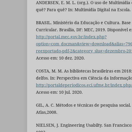
ANDERSEN, E. M. L. (org.). O uso de Multimídia d
quê? Para quê? In: Multimídia Digital na Escola.
BRASIL. Ministério da Educação e Cultura. Bas
Curricular. Brasília, DF: MEC, 2019. Disponível 
http://portal.mec.gov.br/index.php?
option=com_docman&view=download&alias=7960
reexportado-pdf-2&category_slug=dezembro-20
Acesso em: 10 dez. 2020.
COSTA, M. M. As bibliotecas brasileiras em 2018:
delfos. In: Perspectiva em Ciência da Informaçã
http://portaldeperiodicos.eci.ufmg.br/index.php/
Acesso em: 10 jul. 2020.
GIL, A. C. Métodos e técnicas de pesquisa social.
Atlas,2008.
NIELSEN, J. Engineering Usabilty. San Francis