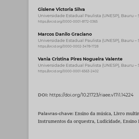
Gislene Victoria Silva
Universidade Estadual Paulista (UNESP), Bauru – S
https://orcid.org/0000-0001-8172-0365
Marcos Danilo Graciano
Universidade Estadual Paulista (UNESP), Bauru – S
https://orcid.org/0000-0002-3478-1728
Vania Cristina Pires Nogueira Valente
Universidade Estadual Paulista (UNESP), Bauru – S
https://orcid.org/0000-0001-6563-2402
DOI:
https://doi.org/10.21723/riaee.v17i1.14224
Ensino da música, Livro multim
Palavras-chave:
Instrumentos da orquestra, Ludicidade, Ensin