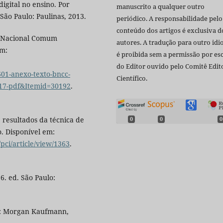
igital no ensino. Por
manuscrito a qualquer outro
 São Paulo: Paulinas, 2013.
periódico. A responsabilidade pelo
conteúdo dos artigos é exclusiva d
e Nacional Comum
autores. A tradução para outro id
em:
é proibida sem a permissão por esc
do Editor ouvido pelo Comitê Edito
1-anexo-texto-bncc-
Científico.
17-pdf&Itemid=30192
.
 resultados da técnica de
0
0
0
o. Disponível em:
pci/article/view/1363
.
 6. ed. São Paulo:
co: Morgan Kaufmann,