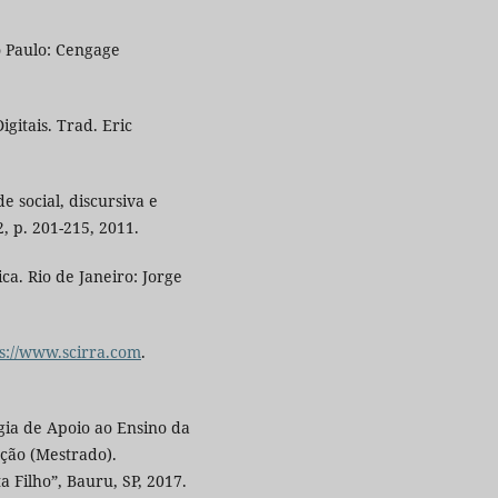
o Paulo: Cengage
itais. Trad. Eric
e social, discursiva e
2, p. 201-215, 2011.
a. Rio de Janeiro: Jorge
s://www.scirra.com
.
égia de Apoio ao Ensino da
ação (Mestrado).
a Filho”, Bauru, SP, 2017.