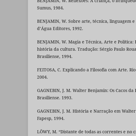
BENJAMIN, W. Reflexões: A criança, o brinquedo
Sumus, 1984.
BENJAMIN, W. Sobre arte, técnica, linguagem e p
d’Água Editores, 1992.
BENJAMIN, W. Magia e Técnica, Arte e Política: E
história da cultura. Tradução: Sérgio Paulo Roua
Brasiliense, 1994.
FEITOSA, C. Explicando a Filosofia com Arte. Rio
2004.
GAGNEBIN, J. M. Walter Benjamin: Os Cacos da Hi
Brasiliense. 1993.
GAGNEBIN, J. M. História e Narração em Walte
Fapesp, 1994.
LÖWY, M. “Distante de todas as correntes e no