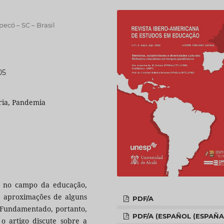
ecó – SC – Brasil
05
ria, Pandemia
as no campo da educação,
 aproximações de alguns
PDF/A
 Fundamentado, portanto,
PDF/A (ESPAÑOL (ESPAÑA
o artigo discute sobre a