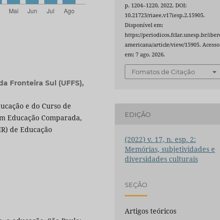
p. 1204–1220, 2022. DOI:
10.21723/riaee.v17iesp.2.15905.
Disponível em:
https://periodicos.fclar.unesp.br/iber
americana/article/view/15905. Acesso
em: 7 ago. 2026.
Fomatos de Citação
a Fronteira Sul (UFFS),
ucação e do Curso de
EDIÇÃO
 em Educação Comparada,
IR) de Educação
(2022) v. 17, n. esp. 2:
Memórias, subjetividades e
diversidades culturais
SEÇÃO
Artigos teóricos