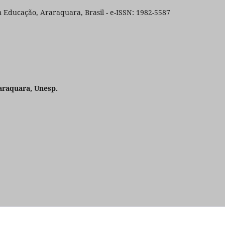
 Educação, Araraquara, Brasil - e-ISSN: 1982-5587
araquara, Unesp.