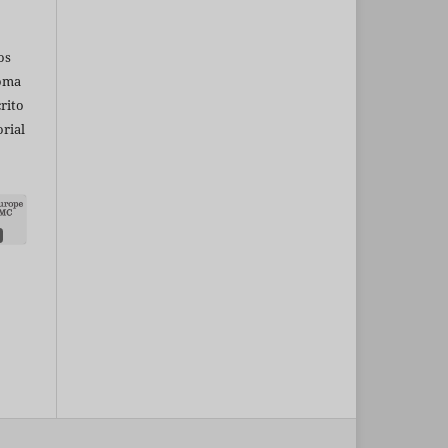
os
ioma
rito
rial