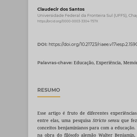
Claudecir dos Santos
Universidade Federal da Fronteira Sul (UFFS), Chap
https://orcid.org/0000-0003-3304-757X
DOI:
https://doi.org/10.21723/riaee.v17iesp.2.159
Educação, Experiência, Memó
Palavras-chave:
RESUMO
Esse artigo é fruto de diferentes experiênci
entre elas, uma pesquisa
Stricto sensu
que fez
conceitos benjaminianos para com a educação.
na obra do filósofo alemão Walter Benjamin, 