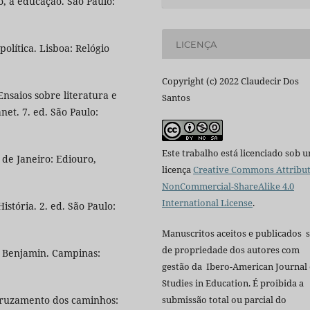
, a educação. São Paulo:
LICENÇA
olítica. Lisboa: Relógio
Copyright (c) 2022 Claudecir Dos
nsaios sobre literatura e
Santos
net. 7. ed. São Paulo:
Este trabalho está licenciado sob 
 de Janeiro: Ediouro,
licença
Creative Commons Attribut
NonCommercial-ShareAlike 4.0
International License
.
stória. 2. ed. São Paulo:
Manuscritos aceitos e publicados 
de propriedade dos autores com
r Benjamin. Campinas:
gestão da Ibero-American Journal 
Studies in Education. É proibida a
 cruzamento dos caminhos:
submissão total ou parcial do