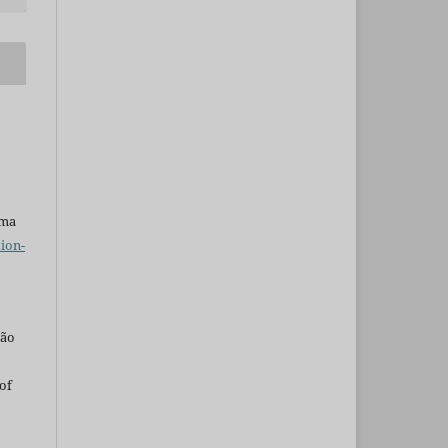
uma
ion-
são
of