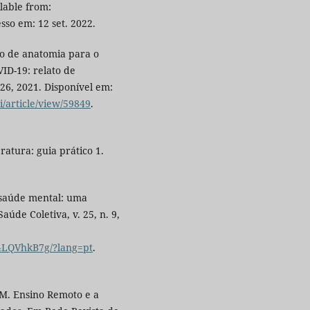
ilable from:
esso em: 12 set. 2022.
ico de anatomia para o
ID-19: relato de
-26, 2021. Disponível em:
/article/view/59849
.
ratura: guia prático 1.
 saúde mental: uma
aúde Coletiva, v. 25, n. 9,
m4LQVhkB7g/?lang=pt
.
 M. Ensino Remoto e a