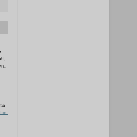
e
di,
lva,
uma
ion-