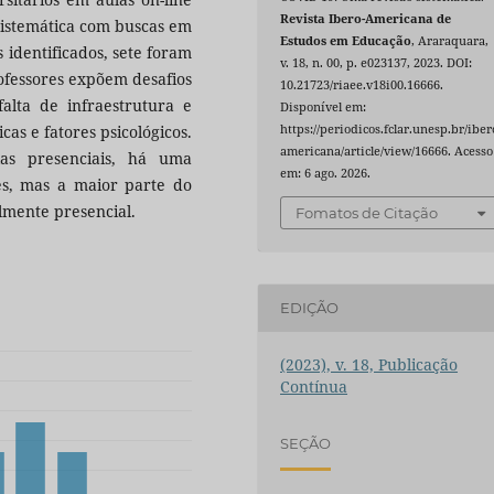
Revista Ibero-Americana de
sistemática com buscas em
Estudos em Educação
, Araraquara,
 identificados, sete foram
v. 18, n. 00, p. e023137, 2023. DOI:
rofessores expõem desafios
10.21723/riaee.v18i00.16666.
alta de infraestrutura e
Disponível em:
cas e fatores psicológicos.
https://periodicos.fclar.unesp.br/iber
americana/article/view/16666. Acesso
las presenciais, há uma
em: 6 ago. 2026.
des, mas a maior parte do
lmente presencial.
Fomatos de Citação
EDIÇÃO
(2023), v. 18, Publicação
Contínua
SEÇÃO