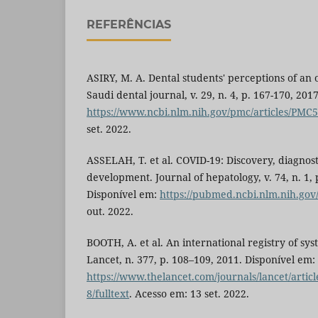
REFERÊNCIAS
ASIRY, M. A. Dental students' perceptions of an 
Saudi dental journal, v. 29, n. 4, p. 167-170, 201
https://www.ncbi.nlm.nih.gov/pmc/articles/PMC
set. 2022.
ASSELAH, T. et al. COVID-19: Discovery, diagnos
development. Journal of hepatology, v. 74, n. 1, 
Disponível em:
https://pubmed.ncbi.nlm.nih.gov
out. 2022.
BOOTH, A. et al. An international registry of sys
Lancet, n. 377, p. 108–109, 2011. Disponível em:
https://www.thelancet.com/journals/lancet/artic
8/fulltext
. Acesso em: 13 set. 2022.