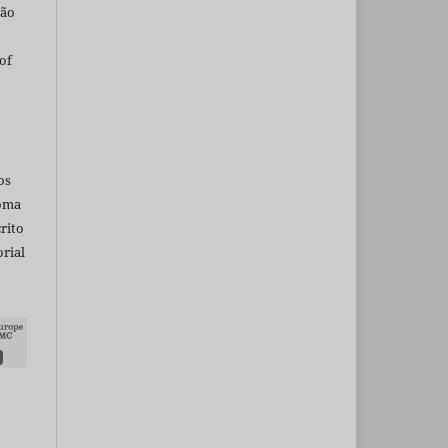
são
of
os
ioma
rito
rial