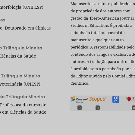
Manuscritos aceitos e publicados 
orfologia (UNIFESP).
de propriedade dos autores com
gestão da Ibero-American Journal 
cas
Studies in Education. É proibida a
ão. Doutorado em Clínicas
submissão total ou parcial do
manuscrito a qualquer outro
periódico. A responsabilidade pelo
o Triângulo Mineiro
conteúdo dos artigos é exclusiva d
Ciências da Saúde
autores. A tradução para outro id
é proibida sem a permissão por esc
o Triângulo Mineiro
do Editor ouvido pelo Comitê Edito
Científico.
veterinária (UNESP).
do Triângulo Mineiro
Professora do curso de
0
0
0
o em Ciências da Saúde