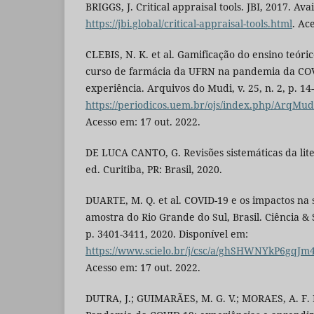
BRIGGS, J. Critical appraisal tools. JBI, 2017. Ava
https://jbi.global/critical-appraisal-tools.html
. Ac
CLEBIS, N. K. et al. Gamificação do ensino teór
curso de farmácia da UFRN na pandemia da COV
experiência. Arquivos do Mudi, v. 25, n. 2, p. 14
https://periodicos.uem.br/ojs/index.php/ArqMudi
Acesso em: 17 out. 2022.
DE LUCA CANTO, G. Revisões sistemáticas da lite
ed. Curitiba, PR: Brasil, 2020.
DUARTE, M. Q. et al. COVID-19 e os impactos na
amostra do Rio Grande do Sul, Brasil. Ciência & S
p. 3401-3411, 2020. Disponível em:
https://www.scielo.br/j/csc/a/ghSHWNYkP6gqJ
Acesso em: 17 out. 2022.
DUTRA, J.; GUIMARÃES, M. G. V.; MORAES, A. F.