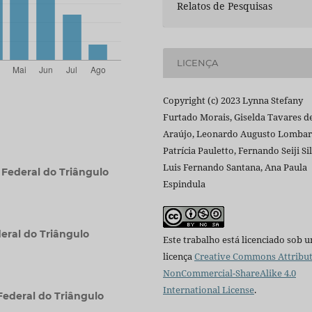
Relatos de Pesquisas
LICENÇA
Copyright (c) 2023 Lynna Stefany
Furtado Morais, Giselda Tavares d
Araújo, Leonardo Augusto Lombar
Patrícia Pauletto, Fernando Seiji Si
Luis Fernando Santana, Ana Paula
 Federal do Triângulo
Espindula
eral do Triângulo
Este trabalho está licenciado sob 
licença
Creative Commons Attribut
NonCommercial-ShareAlike 4.0
International License
.
Federal do Triângulo