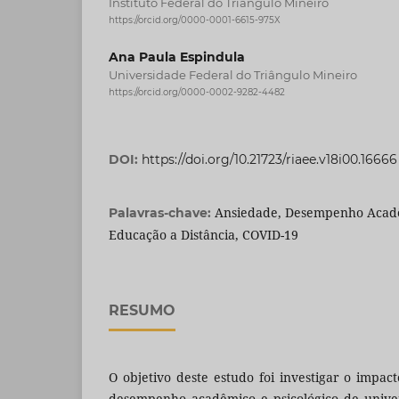
Instituto Federal do Triângulo Mineiro
https://orcid.org/0000-0001-6615-975X
Ana Paula Espindula
Universidade Federal do Triângulo Mineiro
https://orcid.org/0000-0002-9282-4482
DOI:
https://doi.org/10.21723/riaee.v18i00.16666
Ansiedade, Desempenho Acadê
Palavras-chave:
Educação a Distância, COVID-19
RESUMO
O objetivo deste estudo foi investigar o impac
desempenho acadêmico e psicológico de univer