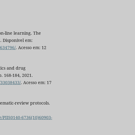
on-line learning. The
7. Disponível em:
5634796/
. Acesso em: 12
tics and drug
p. 168-184, 2021.
/33038433/
. Acesso em: 17
tematic-review protocols.
le/PIIS0140-6736(10)60903-