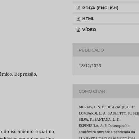
PDF/A (ENGLISH)
HTML
VÍDEO
PUBLICADO
18/12/2023
mico, Depressão,
COMO CITAR
MORAIS, L. S. F.; DE ARAÚJO, G. T.;
LOMBARDI, L. A.; PAULETTO, P.; SEIJ
SILVA, F.; SANTANA, L. F.;
ESPINDULA, A. P. Desempenho
to do isolamento social no
acadêmico durante a pandemia da
sitários em aulas on-line
COVID-19: Uma revisão sistemática.