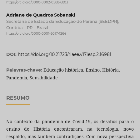
https://orcid.org/0000-0002-0588-6803
Adriane de Quadros Sobanski
Secretaria de Estado da Educação do Paraná (SEEDPR),
Curitiba – PR – Brasil
https://orcid.org/0000-0001-6017-1264
DOI:
https://doi.org/10.21723/riaee.v17iesp.2.16981
Educação histórica, Ensino, História,
Palavras-chave:
Pandemia, Sensibilidade
RESUMO
No contexto da pandemia de Covid-19, os desafios para o
ensino de História encontraram, na tecnologia, novo
respaldo, mas também contradições. Com nova perspectiva