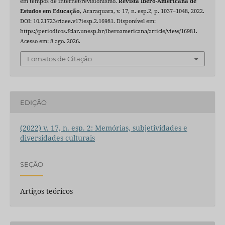
em tempos de internet/revisionismo.
Revista Ibero-Americana de
Estudos em Educação
, Araraquara, v. 17, n. esp.2, p. 1037–1048, 2022.
DOI: 10.21723/riaee.v17iesp.2.16981. Disponível em:
https://periodicos.fclar.unesp.br/iberoamericana/article/view/16981.
Acesso em: 8 ago. 2026.
Fomatos de Citação
EDIÇÃO
(2022) v. 17, n. esp. 2: Memórias, subjetividades e
diversidades culturais
SEÇÃO
Artigos teóricos