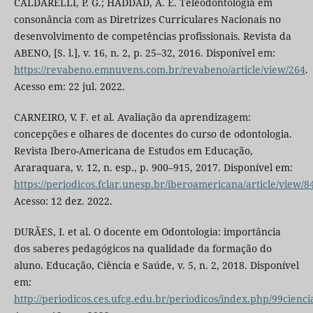
CALDARELLI, P. G.; HADDAD, A. E. Teleodontologia em
consonância com as Diretrizes Curriculares Nacionais no
desenvolvimento de competências profissionais. Revista da
ABENO, [S. l.], v. 16, n. 2, p. 25–32, 2016. Disponível em:
https://revabeno.emnuvens.com.br/revabeno/article/view/264
.
Acesso em: 22 jul. 2022.
CARNEIRO, V. F. et al. Avaliação da aprendizagem:
concepções e olhares de docentes do curso de odontologia.
Revista Ibero-Americana de Estudos em Educação,
Araraquara, v. 12, n. esp., p. 900–915, 2017. Disponível em:
https://periodicos.fclar.unesp.br/iberoamericana/article/view/8
Acesso: 12 dez. 2022.
DURÃES, I. et al. O docente em Odontologia: importância
dos saberes pedagógicos na qualidade da formação do
aluno. Educação, Ciência e Saúde, v. 5, n. 2, 2018. Disponível
em:
http://periodicos.ces.ufcg.edu.br/periodicos/index.php/99cien