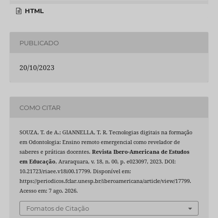
HTML
PUBLICADO
20/10/2023
COMO CITAR
SOUZA, T. de A.; GIANNELLA, T. R. Tecnologias digitais na formação
em Odontologia: Ensino remoto emergencial como revelador de
saberes e práticas docentes.
Revista Ibero-Americana de Estudos
em Educação
, Araraquara, v. 18, n. 00, p. e023097, 2023. DOI:
10.21723/riaee.v18i00.17799. Disponível em:
https://periodicos.fclar.unesp.br/iberoamericana/article/view/17799.
Acesso em: 7 ago. 2026.
Fomatos de Citação