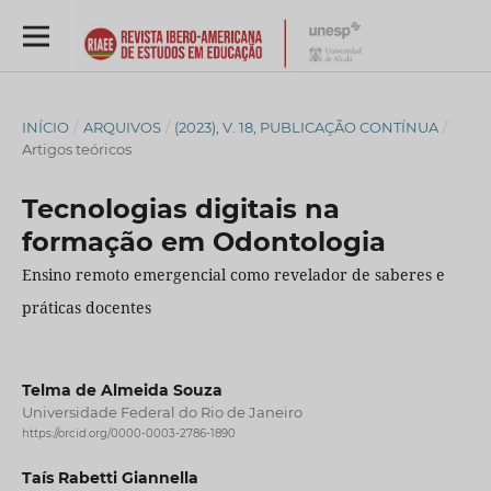
INÍCIO
/
ARQUIVOS
/
(2023), V. 18, PUBLICAÇÃO CONTÍNUA
/
Artigos teóricos
Tecnologias digitais na
formação em Odontologia
Ensino remoto emergencial como revelador de saberes e
práticas docentes
Telma de Almeida Souza
Universidade Federal do Rio de Janeiro
https://orcid.org/0000-0003-2786-1890
Taís Rabetti Giannella