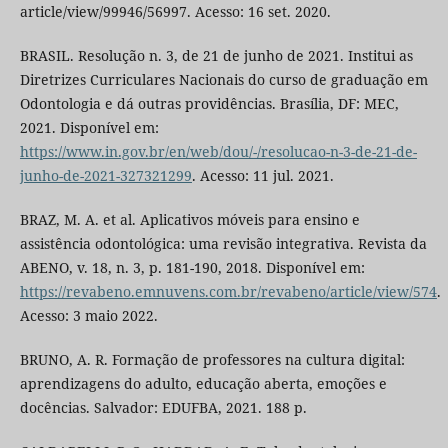
article/view/99946/56997. Acesso: 16 set. 2020.
BRASIL. Resolução n. 3, de 21 de junho de 2021. Institui as
Diretrizes Curriculares Nacionais do curso de graduação em
Odontologia e dá outras providências. Brasília, DF: MEC,
2021. Disponível em:
https://www.in.gov.br/en/web/dou/-/resolucao-n-3-de-21-de-
junho-de-2021-327321299
. Acesso: 11 jul. 2021.
BRAZ, M. A. et al. Aplicativos móveis para ensino e
assistência odontológica: uma revisão integrativa. Revista da
ABENO, v. 18, n. 3, p. 181-190, 2018. Disponível em:
https://revabeno.emnuvens.com.br/revabeno/article/view/574
.
Acesso: 3 maio 2022.
BRUNO, A. R. Formação de professores na cultura digital:
aprendizagens do adulto, educação aberta, emoções e
docências. Salvador: EDUFBA, 2021. 188 p.