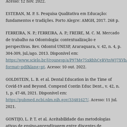
Acesso: 12 nov. 2022.
ESTEBAN, M. P. S. Pesquisa Qualitativa em Educação:
fundamentos e tradições. Porto Alegre: AMGH, 2017. 268 p.
FERREIRA, N. P.; FERREIRA, A. P.; FREIRE, M. C. M. Mercado
de trabalho na Odontologia: contextualização e
perspectivas. Rev. Odontol UNESP, Araraquara, v. 42, n. 4, p.
304-309, jul./ago. 2013. Disponível em:
https://www.scielo.br/j/rounesp/a/P97Mg75xRhhCgRVtnWJ7XVb
format=pdf&lang=pt
. Acesso: 10 out. 2022.
GOLDSTEIN, L. B. et al. Dental Education in the Time of
Covid-19 and Beyond. Compend Contin Educ Dent., v. 42, n.
1, p. 47-48, 2021. Disponível em:
https://pubmed.ncbi.nlm.nih.gov/33481627/
. Acesso: 11 jul.
2021.
GONTIJO, L. P. T. et al. Aceitabilidade das metodologias
ativas de ensino-aprendizagem entre discentes de