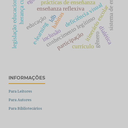
herança cultural
sistema de ensino
legislação educacional
prácticas de enseñanza
deficiência visual
itinerário escolar
enseñanza reflexiva
habitus
ldb
educação
conhecimento legítimo
e-learning
dialética
inclusão
participação
gênero
currículo
INFORMAÇÕES
Para Leitores
Para Autores
Para Bibliotecários