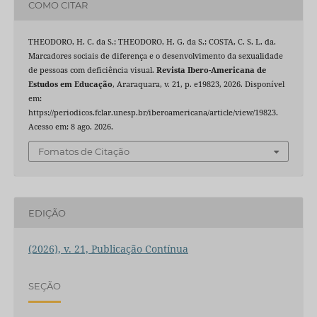
COMO CITAR
THEODORO, H. C. da S.; THEODORO, H. G. da S.; COSTA, C. S. L. da.
Marcadores sociais de diferença e o desenvolvimento da sexualidade
de pessoas com deficiência visual.
Revista Ibero-Americana de
Estudos em Educação
, Araraquara, v. 21, p. e19823, 2026. Disponível
em:
https://periodicos.fclar.unesp.br/iberoamericana/article/view/19823.
Acesso em: 8 ago. 2026.
Fomatos de Citação
EDIÇÃO
(2026), v. 21, Publicação Contínua
SEÇÃO