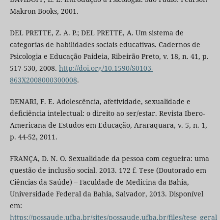
Makron Books, 2001.
DEL PRETTE, Z. A. P.; DEL PRETTE, A. Um sistema de
categorias de habilidades sociais educativas. Cadernos de
Psicologia e Educação Paideia, Ribeirão Preto, v. 18, n. 41, p.
517-530, 2008.
http://doi.org/10.1590/S0103-
863X2008000300008
.
DENARI, F. E. Adolescência, afetividade, sexualidade e
deficiência intelectual: o direito ao ser/estar. Revista Ibero-
Americana de Estudos em Educação, Araraquara, v. 5, n. 1,
p. 44-52, 2011.
FRANÇA, D. N. O. Sexualidade da pessoa com cegueira: uma
questão de inclusão social. 2013. 172 f. Tese (Doutorado em
Ciências da Saúde) – Faculdade de Medicina da Bahia,
Universidade Federal da Bahia, Salvador, 2013. Disponível
em:
https://possaude.ufba.br/sites/possaude.ufba.br/files/tese_geral