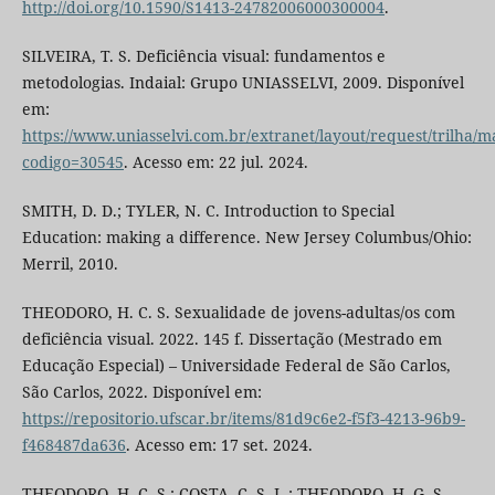
http://doi.org/10.1590/S1413-24782006000300004
.
SILVEIRA, T. S. Deficiência visual: fundamentos e
metodologias. Indaial: Grupo UNIASSELVI, 2009. Disponível
em:
https://www.uniasselvi.com.br/extranet/layout/request/trilha/ma
codigo=30545
. Acesso em: 22 jul. 2024.
SMITH, D. D.; TYLER, N. C. Introduction to Special
Education: making a difference. New Jersey Columbus/Ohio:
Merril, 2010.
THEODORO, H. C. S. Sexualidade de jovens-adultas/os com
deficiência visual. 2022. 145 f. Dissertação (Mestrado em
Educação Especial) – Universidade Federal de São Carlos,
São Carlos, 2022. Disponível em:
https://repositorio.ufscar.br/items/81d9c6e2-f5f3-4213-96b9-
f468487da636
. Acesso em: 17 set. 2024.
THEODORO, H. C. S.; COSTA, C. S. L.; THEODORO, H. G. S.