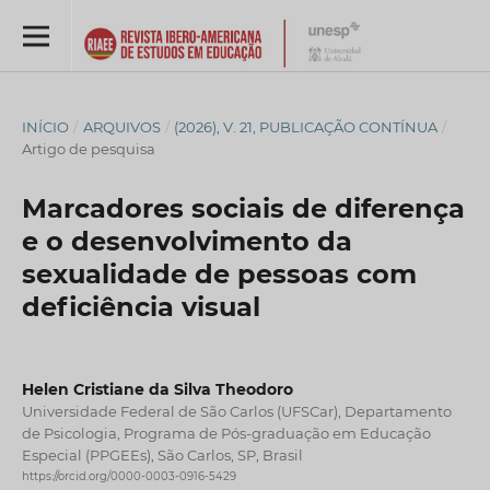
INÍCIO
/
ARQUIVOS
/
(2026), V. 21, PUBLICAÇÃO CONTÍNUA
/
Artigo de pesquisa
Marcadores sociais de diferença
e o desenvolvimento da
sexualidade de pessoas com
deficiência visual
Helen Cristiane da Silva Theodoro
Universidade Federal de São Carlos (UFSCar), Departamento
de Psicologia, Programa de Pós-graduação em Educação
Especial (PPGEEs), São Carlos, SP, Brasil
https://orcid.org/0000-0003-0916-5429