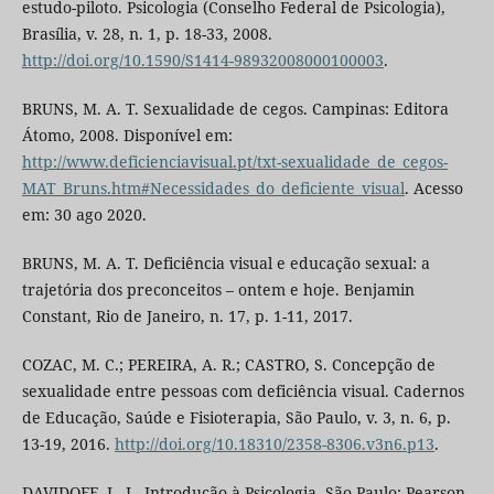
estudo-piloto. Psicologia (Conselho Federal de Psicologia),
Brasília, v. 28, n. 1, p. 18-33, 2008.
http://doi.org/10.1590/S1414-98932008000100003
.
BRUNS, M. A. T. Sexualidade de cegos. Campinas: Editora
Átomo, 2008. Disponível em:
http://www.deficienciavisual.pt/txt-sexualidade_de_cegos-
MAT_Bruns.htm#Necessidades_do_deficiente_visual
. Acesso
em: 30 ago 2020.
BRUNS, M. A. T. Deficiência visual e educação sexual: a
trajetória dos preconceitos – ontem e hoje. Benjamin
Constant, Rio de Janeiro, n. 17, p. 1-11, 2017.
COZAC, M. C.; PEREIRA, A. R.; CASTRO, S. Concepção de
sexualidade entre pessoas com deficiência visual. Cadernos
de Educação, Saúde e Fisioterapia, São Paulo, v. 3, n. 6, p.
13-19, 2016.
http://doi.org/10.18310/2358-8306.v3n6.p13
.
DAVIDOFF, L. L. Introdução à Psicologia. São Paulo: Pearson