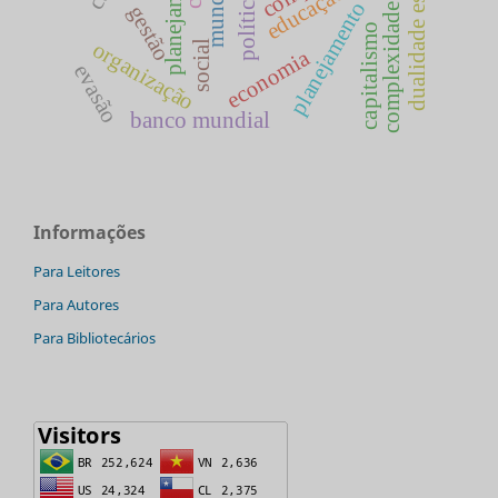
planejamento educacional
dualidade escolar
educação
gestão
complexidade
capitalismo
organização
social
economia
evasão
banco mundial
Informações
Para Leitores
Para Autores
Para Bibliotecários