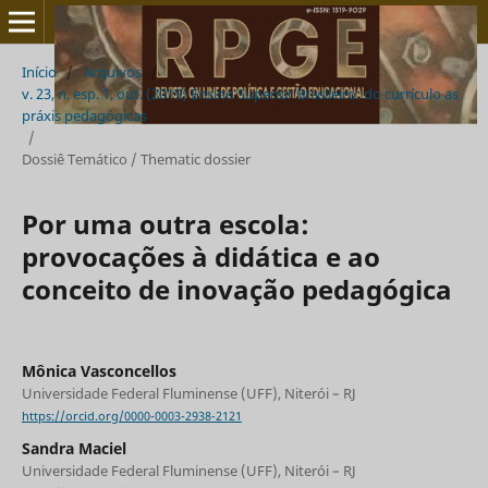
Início
/
Arquivos
/
v. 23, n. esp. 1, out. (2019) Ensino Superior Brasileiro: do currículo as
práxis pedagógicas
/
Dossiê Temático / Thematic dossier
Por uma outra escola:
provocações à didática e ao
conceito de inovação pedagógica
Mônica Vasconcellos
Universidade Federal Fluminense (UFF), Niterói – RJ
https://orcid.org/0000-0003-2938-2121
Sandra Maciel
Universidade Federal Fluminense (UFF), Niterói – RJ