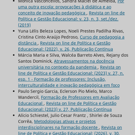
Mônica Vasconcellos, Sandra Maciel de Almeida,
Por
uma outra escola: provocações à didática e ao
conceito de inovação pedagógica
,
Revista on line de
Política e Gestão Educacional: v. 23, n. 3, set./dez.
(2019)
Yuna Lélis Beleza Lopes, Noeli Prestes Padilha Rivas,
Cristina Cinto Araújo Pedroso,
Curso de pedagogia a
distância
,
Revista on line de Política e Gestão
Educacional: (2022), v. 26, Publicação Contínua
Márcia Maria e Silva, Walcéa Barreto Alves, Rejany dos
Santos Dominick,
Atravessamentos na docência
universitária no contexto da pandemia
,
Revista on
line de Política e Gestão Educacional: (2023) v. 27, n.
esp. 1 - Formação de professores: Inclusão,
interculturalidade e inovação pedagógica em foco
Paulo Sergio Garcia, Eclerson Pio Mielo, Marco
Wandercil,
Formação de Professores em Avaliação
Educacional
,
Revista on line de Política e Gestão
Educacional: (2023) v. 27, Publicação Contínua
Alício Schiestel, Julio Cesar Frantz , Shirlei de Souza
Corrêa,
Metodologias ativas e projetos
interdisciplinares na formação docente
,
Revista on
line de Política e Gestão Educacional: (2026), v. 30,