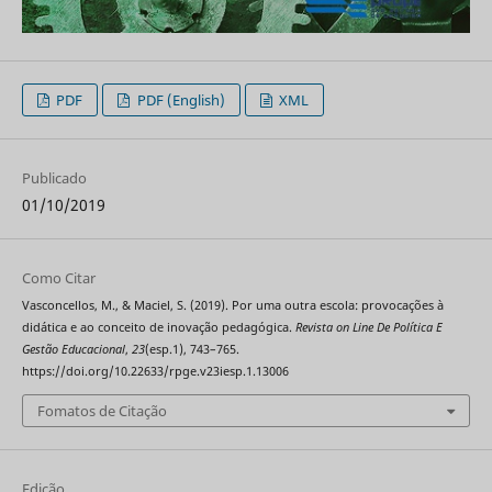
PDF
PDF (English)
XML
Publicado
01/10/2019
Como Citar
Vasconcellos, M., & Maciel, S. (2019). Por uma outra escola: provocações à
didática e ao conceito de inovação pedagógica.
Revista on Line De Política E
Gestão Educacional
,
23
(esp.1), 743–765.
https://doi.org/10.22633/rpge.v23iesp.1.13006
Fomatos de Citação
Edição