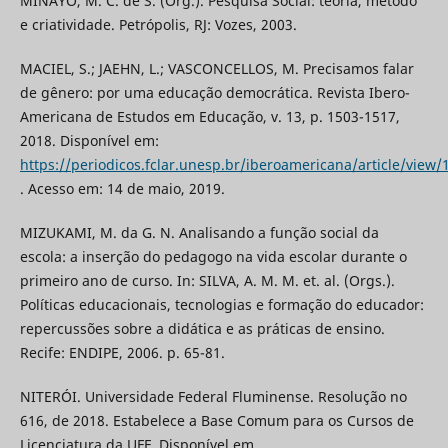
MINAYO, M. C. de S. (Org.). Pesquisa Social: teoria, método
e criatividade. Petrópolis, RJ: Vozes, 2003.
MACIEL, S.; JAEHN, L.; VASCONCELLOS, M. Precisamos falar
de gênero: por uma educação democrática. Revista Ibero-
Americana de Estudos em Educação, v. 13, p. 1503-1517,
2018. Disponível em:
https://periodicos.fclar.unesp.br/iberoamericana/article/view
. Acesso em: 14 de maio, 2019.
MIZUKAMI, M. da G. N. Analisando a função social da
escola: a inserção do pedagogo na vida escolar durante o
primeiro ano de curso. In: SILVA, A. M. M. et. al. (Orgs.).
Políticas educacionais, tecnologias e formação do educador:
repercussões sobre a didática e as práticas de ensino.
Recife: ENDIPE, 2006. p. 65-81.
NITERÓI. Universidade Federal Fluminense. Resolução no
616, de 2018. Estabelece a Base Comum para os Cursos de
Licenciatura da UFF. Disponível em