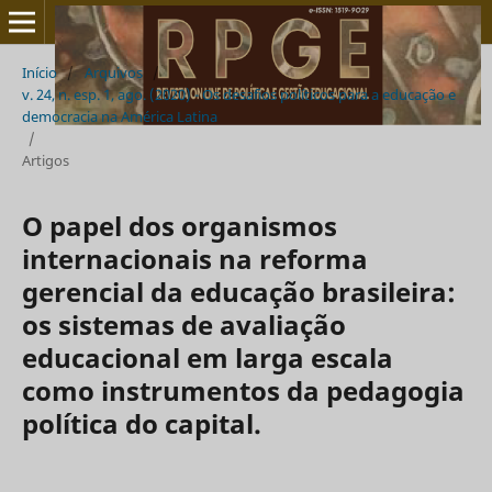
Início
/
Arquivos
/
v. 24, n. esp. 1, ago. (2020) - Os desafios políticos para a educação e
democracia na América Latina
/
Artigos
O papel dos organismos
internacionais na reforma
gerencial da educação brasileira:
os sistemas de avaliação
educacional em larga escala
como instrumentos da pedagogia
política do capital.