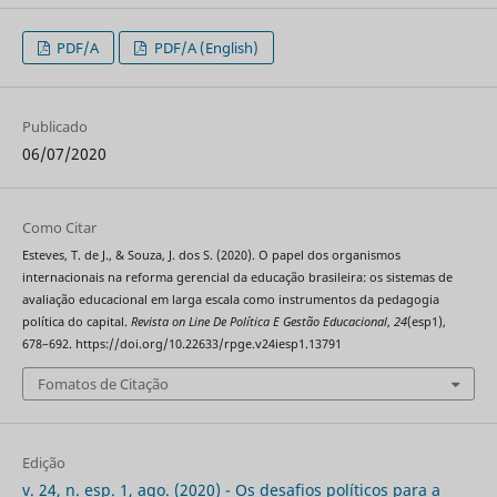
PDF/A
PDF/A (English)
Publicado
06/07/2020
Como Citar
Esteves, T. de J., & Souza, J. dos S. (2020). O papel dos organismos
internacionais na reforma gerencial da educação brasileira: os sistemas de
avaliação educacional em larga escala como instrumentos da pedagogia
política do capital.
Revista on Line De Política E Gestão Educacional
,
24
(esp1),
678–692. https://doi.org/10.22633/rpge.v24iesp1.13791
Fomatos de Citação
Edição
v. 24, n. esp. 1, ago. (2020) - Os desafios políticos para a