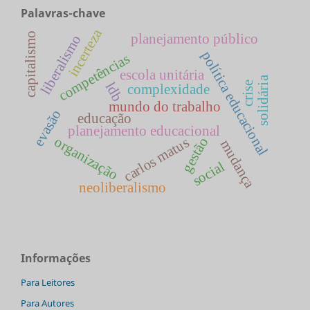
Palavras-chave
incerteza
planejamento público
capitalismo
liberalismo
política educacional
competências
escola unitária
solidária
ldb
crise
complexidade
mundo do trabalho
evasão
educação
planejamento educacional
organização
carlos matus
gestão
mudança
social
neoliberalismo
Informações
Para Leitores
Para Autores