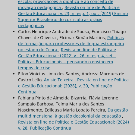
escola: provocações à didática e ao conceito de
inovação pedagógica
,
Revista on line de Política e
Gestão Educacional: v. 23, n. esp. 1, out. (2019) Ensino
Superior Brasileiro: do currículo as práxis
pedagógicas
Carlos Henrique Andrade de Sousa, Francisco Thiago
Chaves de Oliveira , Elcimar Simão Martins,
Políticas
de formação para professores de língua estrangeira
no estado do Ceará
,
Revista on line de Política e
Gestão Educacional: (2022) v . 26, n. esp. 4, set. -
Políticas Educacionais – pensando o ensino em
tempos de crise
Elton Vinicius Lima dos Santos, Andreza Marques de
Castro Leão,
Anísio Teixeira
,
Revista on line de Política
e Gestão Educacional: (2026), v. 30, Publicação
Contínua
Fabiana Pinto de Almeida Bizarria, Flávia Lorenne
Sampaio Barbosa, Telma Maria dos Santos
Nascimento, Edileusa Maria Lobato Pereira,
Da gestão
multidimensional à gestão decolonial da educação
,
Revista on line de Política e Gestão Educacional: (2024)
v. 28, Publicação Contínua