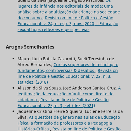
Bueno da Silva, Jaqueline Delgado Paschoal,
Os
lugares da infância nos editoriais de moda: uma
análise sobre a adultização da criança na sociedade
do consumo
,
Revista on line de Política e Gestão
Educacional: v. 24, n. esp. 3, nov. (2020) - Educação
sexual hoje: reflexões e perspectivas
Artigos Semelhantes
Mauro Lúcio Batista Cazarotti, Sueli Teresinha de
Abreu Bernardes,
Cursos superiores de tecnologia:
fundamentos, controvérsias & desafios
,
Revista on
line de Política e Gestão Educacional: v. 22, n. 3,
set./dez. (2018)
Alisson da Silva Souza, José Anderson Santos Cruz,
A
legitimação da educação infantil como direito de
cidadania
,
Revista on line de Política e Gestão
Educacional: v. 25, n. 3, set./dez. (2021)
Jaqueline Cristina Freire Siqueira, Luciene Ferreira da
Silva,
As questões de gênero nas aulas de Educação
Física, a formação de professores e a Pedagogia
Histórico-Crítica
,
Revista on line de Política e Gestão