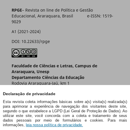
RPGE
– Revista on line de Política e Gestão
Educacional, Araraquara, Brasil e-ISSN: 1519-
9029
A1 (2021-2024)
DOI: 10.22633/rpge
Faculdade de Ciências e Letras, Campus de
Araraquara, Unesp
Departamento Ciências da Educação
Rodovia Araraquara-Jaú, km 1
Caixa Postal 174 – CEP 14800-901
Declaração de privacidade
Araraquara – SP – Brasil
Esta revista coleta informações básicas sobre a(s) visita(s) realizada(s)
para aprimorar a experiência de navegação dos visitantes deste site,
segundo o que estabelece a LGPD (Lei Geral de Proteção de Dados). Ao
utilizar este site, você concorda com a coleta e tratamento de seus
dados pessoais por meio de formulários e cookies. Para mais
informações,
leia nossa política de privacidade.