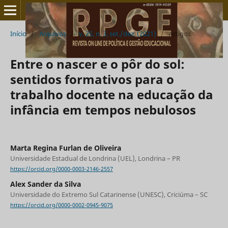
Início
/
Arquivos
/
v. 25, n. 3, set./dez. (2021)
/
Artigos
Entre o nascer e o pôr do sol:
sentidos formativos para o
trabalho docente na educação da
infância em tempos nebulosos
Marta Regina Furlan de Oliveira
Universidade Estadual de Londrina (UEL), Londrina – PR
https://orcid.org/0000-0003-2146-2557
Alex Sander da Silva
Universidade do Extremo Sul Catarinense (UNESC), Criciúma – SC
https://orcid.org/0000-0002-0945-9075