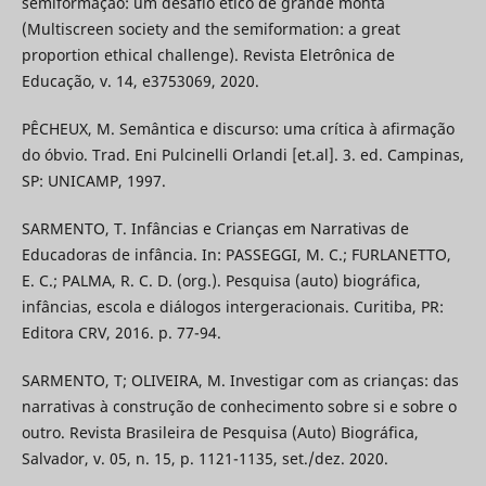
semiformação: um desafio ético de grande monta
(Multiscreen society and the semiformation: a great
proportion ethical challenge). Revista Eletrônica de
Educação, v. 14, e3753069, 2020.
PÊCHEUX, M. Semântica e discurso: uma crítica à afirmação
do óbvio. Trad. Eni Pulcinelli Orlandi [et.al]. 3. ed. Campinas,
SP: UNICAMP, 1997.
SARMENTO, T. Infâncias e Crianças em Narrativas de
Educadoras de infância. In: PASSEGGI, M. C.; FURLANETTO,
E. C.; PALMA, R. C. D. (org.). Pesquisa (auto) biográfica,
infâncias, escola e diálogos intergeracionais. Curitiba, PR:
Editora CRV, 2016. p. 77-94.
SARMENTO, T; OLIVEIRA, M. Investigar com as crianças: das
narrativas à construção de conhecimento sobre si e sobre o
outro. Revista Brasileira de Pesquisa (Auto) Biográfica,
Salvador, v. 05, n. 15, p. 1121-1135, set./dez. 2020.