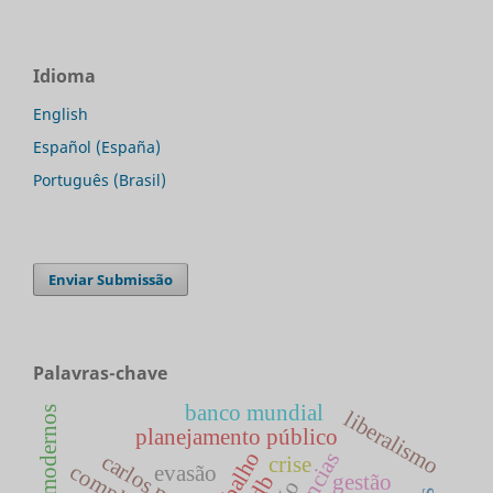
Idioma
English
Español (España)
Português (Brasil)
Enviar Submissão
Palavras-chave
banco mundial
estados modernos
liberalismo
planejamento público
carlos matus
crise
evasão
gestão
ldb