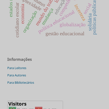
mundo do trabalho
competências
complexidade
educação
políticas públicas
social
cotidiano escolar
incerteza
economia
mudança
política educacional
organização
solidária
globalização
gestão educacional
Informações
Para Leitores
Para Autores
Para Bibliotecários