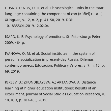
HUSNUTDINOV, D. H. et al. Phraseological units in the tatar
language containing the component of can (Küñel) (SOUL).
XLinguae, v. 12, n. 2, p. 41–50, 2019. DOI:
10.18355/XL.2019.12.02.04
ISARD, K. E. Psychology of emotions. St. Petersburg: Peter,
2009. 464 p.
IVANOVA, O. M. et al. Social institutes in the system of
person's socialization in present-day Russia. Dilemas
contemporáneos: Educación, Política y Valores, v. 7, n. 10, p.
69, 2019.
KIREEV, B.; ZHUNDIBAYEVA, A.; AKTANOVA, A. Distance
learning at higher education institutions: Results of an
experiment. Journal of Social Studies Education Research, v.
10, n. 3, p. 387-403, 2019.
KUDRYAVTSEVA, K. L.; BUBEKOVA, L. B.; DANILOVA, J. J. Use