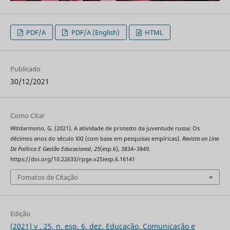
PDF/A
PDF/A (English)
HTML
Publicado
30/12/2021
Como Citar
Witdarmono, G. (2021). A atividade de protesto da juventude russa: Os
décimos anos do século XXI (com base em pesquisas empíricas).
Revista on Line
De Política E Gestão Educacional
,
25
(esp.6), 3834–3849.
https://doi.org/10.22633/rpge.v25iesp.6.16141
Fomatos de Citação
Edição
(2021) v . 25, n. esp. 6, dez. Educação, Comunicação e