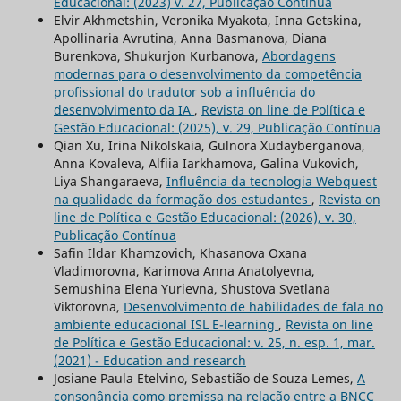
Educacional: (2023) v. 27, Publicação Contínua
Elvir Akhmetshin, Veronika Myakota, Inna Getskina,
Apollinaria Avrutina, Anna Basmanova, Diana
Burenkova, Shukurjon Kurbanova,
Abordagens
modernas para o desenvolvimento da competência
profissional do tradutor sob a influência do
desenvolvimento da IA
,
Revista on line de Política e
Gestão Educacional: (2025), v. 29, Publicação Contínua
Qian Xu, Irina Nikolskaia, Gulnora Xudayberganova,
Anna Kovaleva, Alfiia Iarkhamova, Galina Vukovich,
Liya Shangaraeva,
Influência da tecnologia Webquest
na qualidade da formação dos estudantes
,
Revista on
line de Política e Gestão Educacional: (2026), v. 30,
Publicação Contínua
Safin Ildar Khamzovich, Khasanova Oxana
Vladimorovna, Karimova Anna Anatolyevna,
Semushina Elena Yurievna, Shustova Svetlana
Viktorovna,
Desenvolvimento de habilidades de fala no
ambiente educacional ISL E-learning
,
Revista on line
de Política e Gestão Educacional: v. 25, n. esp. 1, mar.
(2021) - Education and research
Josiane Paula Etelvino, Sebastião de Souza Lemes,
A
consonância como premissa na relação entre a BNCC