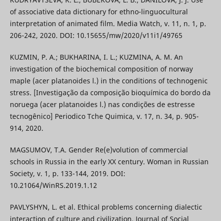
of associative data dictionary for ethno-linguocultural
interpretation of animated film. Media Watch, v. 11, n. 1, p.
206-242, 2020. DOI: 10.15655/mw/2020/v11i1/49765
KUZMIN, P. A.; BUKHARINA, I. L.; KUZMINA, A. M. An
investigation of the biochemical composition of norway
maple (acer platanoides l.) in the conditions of technogenic
stress. [Investigação da composição bioquímica do bordo da
noruega (acer platanoides l.) nas condições de estresse
tecnogênico] Periodico Tche Quimica, v. 17, n. 34, p. 905-
914, 2020.
MAGSUMOV, T.A. Gender Re(e)volution of commercial
schools in Russia in the early XX century. Woman in Russian
Society, v. 1, p. 133-144, 2019. DOI:
10.21064/WinRS.2019.1.12
PAVLYSHYN, L. et al. Ethical problems concerning dialectic
interaction of culture and civilization. Journal of Social