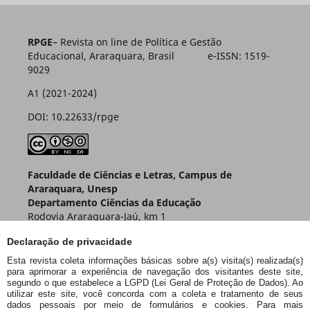
RPGE
– Revista on line de Política e Gestão
Educacional, Araraquara, Brasil e-ISSN: 1519-
9029
A1 (2021-2024)
DOI: 10.22633/rpge
Faculdade de Ciências e Letras, Campus de
Araraquara, Unesp
Departamento Ciências da Educação
Rodovia Araraquara-Jaú, km 1
Caixa Postal 174 – CEP 14800-901
Declaração de privacidade
Araraquara – SP – Brasil
Esta revista coleta informações básicas sobre a(s) visita(s) realizada(s)
para aprimorar a experiência de navegação dos visitantes deste site,
segundo o que estabelece a LGPD (Lei Geral de Proteção de Dados). Ao
utilizar este site, você concorda com a coleta e tratamento de seus
dados pessoais por meio de formulários e cookies. Para mais