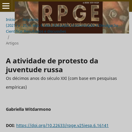
Início
/
Arquivos
/
(2021) v . 25, n. esp. 6, dez. Educação, Comunicação e Divulgação
Cientifica: Resultados e discussões
/
Artigos
A atividade de protesto da
juventude russa
Os décimos anos do século XXI (com base em pesquisas
empíricas)
Gabriella Witdarmono
DOI:
https://doi.org/10.22633/rpge.v25iesp.6.16141