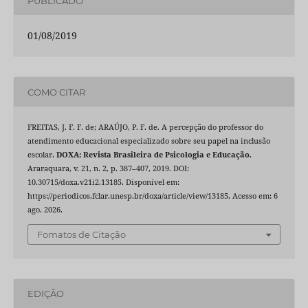
PUBLICADO
01/08/2019
COMO CITAR
FREITAS, J. F. F. de; ARAÚJO, P. F. de. A percepção do professor do
atendimento educacional especializado sobre seu papel na inclusão
escolar.
DOXA: Revista Brasileira de Psicologia e Educação
,
Araraquara, v. 21, n. 2, p. 387–407, 2019. DOI:
10.30715/doxa.v21i2.13185. Disponível em:
https://periodicos.fclar.unesp.br/doxa/article/view/13185. Acesso em: 6
ago. 2026.
Fomatos de Citação
EDIÇÃO