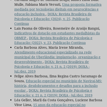
Mulle, Fabiana Maris Versuti,
Uma proposta formativa
mediada por tecnologias digitais em neurociências e
educação inclusiva
,
DOXA: Revista Brasileira de
Psicologia e Educação: (2024), v. 25, Publicação
Contínua
Lais Paoma de Oliveira, Rosemeire de Araújo Rangni,
Indicativos de dotação em estudantes medalhistas da
OBMEP
,
DOXA: Revista Brasileira de Psicologia e
Educação: (2022), v. 23, Publicação Contínua
Carla Barbosa Alves, Maria Irene Miranda,
Atendimento educacional especializado na rede
municipal de Uberlândia: implantação, organização e
desenvolvimento
,
DOXA: Revista Brasileira de
Psicologia e Educação: v. 21 n. 2 (2019): DOXA -
jul./dez. 2019
Felipe Alves Barbosa, Ilma Regina Castro Saramago de
Souza,
Educação especial no município de Naviraí-MS:
história, desdobramentos e desafios para a inclusão
escolar
,
DOXA: Revista Brasileira de Psicologia e
Educação: v. 21 n. 2 (2019): DOXA - jul./dez. 2019
Léa Geller, Marli da Costa Gonçalves, Luciene Barbosa
Vitor Lima,
15 anos da educação especial no