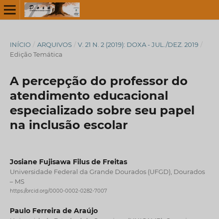
INÍCIO
/
ARQUIVOS
/
V. 21 N. 2 (2019): DOXA - JUL./DEZ. 2019
/
Edição Temática
A percepção do professor do
atendimento educacional
especializado sobre seu papel
na inclusão escolar
Josiane Fujisawa Filus de Freitas
Universidade Federal da Grande Dourados (UFGD), Dourados
– MS
https://orcid.org/0000-0002-0282-7007
Paulo Ferreira de Araújo