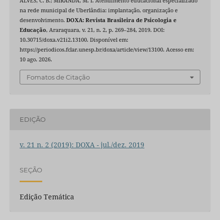
ALVES, C. B.; MIRANDA, M. I. Atendimento educacional especializado
na rede municipal de Uberlândia: implantação, organização e
desenvolvimento.
DOXA: Revista Brasileira de Psicologia e
Educação
, Araraquara, v. 21, n. 2, p. 269–284, 2019. DOI:
10.30715/doxa.v21i2.13100. Disponível em:
https://periodicos.fclar.unesp.br/doxa/article/view/13100. Acesso em:
10 ago. 2026.
Fomatos de Citação
EDIÇÃO
v. 21 n. 2 (2019): DOXA - jul./dez. 2019
SEÇÃO
Edição Temática