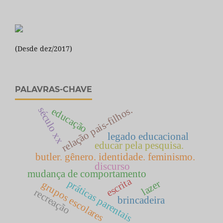
(Desde dez/2017)
PALAVRAS-CHAVE
relação pais-filhos.
século xx
educação
legado educacional
educar pela pesquisa.
butler. gênero. identidade. feminismo.
discurso
mudança de comportamento
escrita
práticas parentais
lazer
grupos escolares
recreação
brincadeira