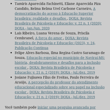
Tamiris Aparecida Fachinetti, Eliane Aparecida Piza
Candido, Relma Relma Urel Carbone Carneiro,
A
democratização do acesso à Educação Superior
brasileira: realidade e desafios
,
DOXA: Revista
Brasileira de Psicologia e Educação: v. 22 n. 1 (2020):
DOXA - jan./jun. 2020
Laís Ribeiro, Luana Verena de Souza, Priscila
Cembranel,
A força do amor
,
DOXA: Revista
Brasileira de Psicologia e Educação: (2023), v. 24,
Publicação Contínua
Felipe Alves Barbosa, Ilma Regina Castro Saramago de
Souza,
Educação especial no município de Naviraí-MS:
história, desdobramentos e desafios para a inclusão
escolar
,
DOXA: Revista Brasileira de Psicologia e
Educação: v. 21 n. 2 (2019): DOXA - jul./dez. 2019
Josiane Fujisawa Filus de Freitas, Paulo Ferreira de
Araújo,
A percepção do professor do atendimento
educacional especializado sobre seu papel na inclusão
escolar
,
DOXA: Revista Brasileira de Psicologia e
Educação: v. 21 n. 2 (2019): DOXA - jul./dez. 2019
Você também pode
iniciar uma pesquisa avançada por