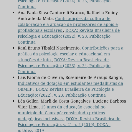
Psicologia e Educação: (2024), v. 25, Publicação
Contínua
Ana Paula Silva Cantarelli Branco, Raffaella Eminy
Andrade da Mata,
Contribuições da cultura de
colaboração e a atuação de professores de apoio e
profissionais escolares
,
DOXA: Revista Brasileira de
Psicologia e Educação: (2022), v. 23, Publicação
Contínua
Raul Bruno Tibaldi Nascimento,
Contribuições para a
prática da psicologia escolar e educacional em
situações de luto
,
DOXA: Revista Brasileira de
Psicologia e Educação: (2023), v. 24, Publicação
Contínua
Lais Paoma de Oliveira, Rosemeire de Araújo Rangni,
Indicativos de dotação em estudantes medalhistas da
OBMEP
,
DOXA: Revista Brasileira de Psicologia e
Educação: (2022), v. 23, Publicação Contínua
Léa Geller, Marli da Costa Gonçalves, Luciene Barbosa
Vitor Lima,
15 anos da educação especial no
município de Caarapó: construindo práticas
pedagógicas inclusivas
,
DOXA: Revista Brasileira de
Psicologia e Educação: v. 21 n. 2 (2019): DOXA -
jul./dez. 2019