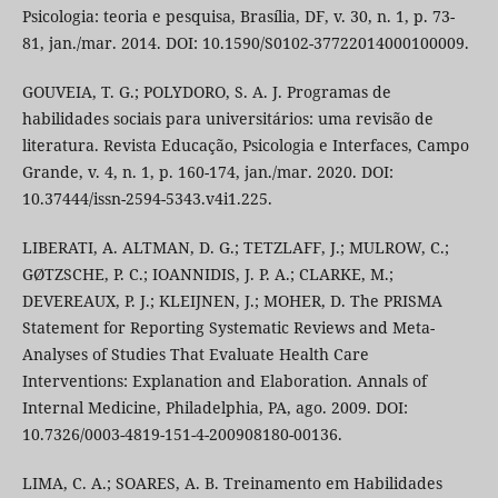
Psicologia: teoria e pesquisa, Brasília, DF, v. 30, n. 1, p. 73-
81, jan./mar. 2014. DOI: 10.1590/S0102-37722014000100009.
GOUVEIA, T. G.; POLYDORO, S. A. J. Programas de
habilidades sociais para universitários: uma revisão de
literatura. Revista Educação, Psicologia e Interfaces, Campo
Grande, v. 4, n. 1, p. 160-174, jan./mar. 2020. DOI:
10.37444/issn-2594-5343.v4i1.225.
LIBERATI, A. ALTMAN, D. G.; TETZLAFF, J.; MULROW, C.;
GØTZSCHE, P. C.; IOANNIDIS, J. P. A.; CLARKE, M.;
DEVEREAUX, P. J.; KLEIJNEN, J.; MOHER, D. The PRISMA
Statement for Reporting Systematic Reviews and Meta-
Analyses of Studies That Evaluate Health Care
Interventions: Explanation and Elaboration. Annals of
Internal Medicine, Philadelphia, PA, ago. 2009. DOI:
10.7326/0003-4819-151-4-200908180-00136.
LIMA, C. A.; SOARES, A. B. Treinamento em Habilidades