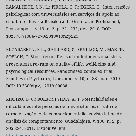
RAMALHETE, J. N. L.; PIROLA, G. P.; EGERT, C.; Intervenções
psicológicas com universitários em serviços de apoio ao
estudante. Revista Brasileira de Orientação Profissional,
Florianópolis, v. 19, n. 2, p. 221-232, dez. 2018. DOI:
1026707/1984-7270/2019v19n2p221.
RECABARREN, R E.; GAILLARD, C.; GUILLOD, M.; MARTIN-
SOELCH, C. Short term effects of multidimensional stress
prevention program on quality of life, well-being and
psychological resources. Randomized contolled trial.
Fronties in Psychiatry, Lausanne, v. 10, n. 88, mar. 2019.
DOI: 10.3389/fpsyt.2019.00088.
RIBEIRO, D. C.; BOLSONI-SILVA, A. T. Potencialidades e
dificuldades interpessoais de universitários: estudo de
caracterização. Acta comportamentalia: revista latina de
analisis de comportamiento, Guadalajara, v. 190, n. 2, p.
205-224, 2011. Disponível em:
http://pepsic.bvsalud.org/scielo.php?