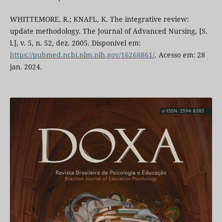
WHITTEMORE, R.; KNAFL, K. The integrative review:
update methodology. The Journal of Advanced Nursing, [S.
l.], v. 5, n. 52, dez. 2005. Disponível em:
https://pubmed.ncbi.nlm.nih.gov/16268861/
. Acesso em: 28
jan. 2024.