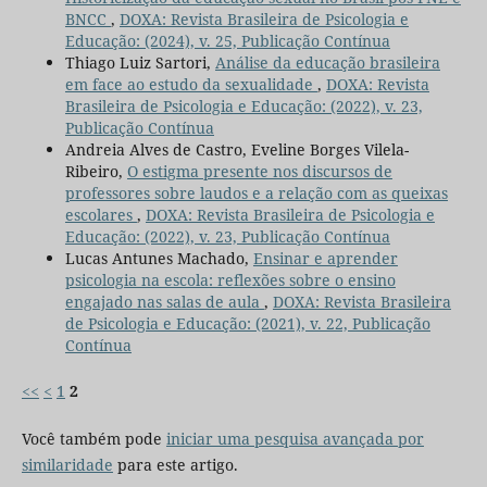
BNCC
,
DOXA: Revista Brasileira de Psicologia e
Educação: (2024), v. 25, Publicação Contínua
Thiago Luiz Sartori,
Análise da educação brasileira
em face ao estudo da sexualidade
,
DOXA: Revista
Brasileira de Psicologia e Educação: (2022), v. 23,
Publicação Contínua
Andreia Alves de Castro, Eveline Borges Vilela-
Ribeiro,
O estigma presente nos discursos de
professores sobre laudos e a relação com as queixas
escolares
,
DOXA: Revista Brasileira de Psicologia e
Educação: (2022), v. 23, Publicação Contínua
Lucas Antunes Machado,
Ensinar e aprender
psicologia na escola: reflexões sobre o ensino
engajado nas salas de aula
,
DOXA: Revista Brasileira
de Psicologia e Educação: (2021), v. 22, Publicação
Contínua
<<
<
1
2
Você também pode
iniciar uma pesquisa avançada por
similaridade
para este artigo.