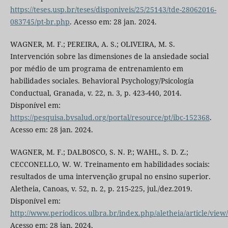
https://teses.usp.br/teses/disponiveis/25/25143/tde-28062016-
083745/pt-br.php
. Acesso em: 28 jan. 2024.
WAGNER, M. F.; PEREIRA, A. S.; OLIVEIRA, M. S.
Intervención sobre las dimensiones de la ansiedade social
por médio de um programa de entrenamiento em
habilidades sociales. Behavioral Psychology/Psicología
Conductual, Granada, v. 22, n. 3, p. 423-440, 2014.
Disponível em:
https://pesquisa.bvsalud.org/portal/resource/pt/ibc-152368
.
Acesso em: 28 jan. 2024.
WAGNER, M. F.; DALBOSCO, S. N. P.; WAHL, S. D. Z.;
CECCONELLO, W. W. Treinamento em habilidades sociais:
resultados de uma intervenção grupal no ensino superior.
Aletheia, Canoas, v. 52, n. 2, p. 215-225, jul./dez.2019.
Disponível em:
http://www.periodicos.ulbra.br/index.php/aletheia/article/view
Acesso em: 28 jan. 2024.