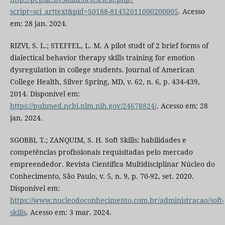
script=sci_arttext&pid=S0188-81452011000200005
. Acesso
em: 28 jan. 2024.
RIZVI, S. L.; STEFFEL, L. M. A pilot studt of 2 brief forms of
dialectical behavior therapy skills training for emotion
dysregulation in college students. Journal of American
College Health, Silver Spring, MD, v. 62, n. 6, p. 434-439,
2014. Disponível em:
https://pubmed.ncbi.nlm.nih.gov/24678824/
. Acesso em: 28
jan. 2024.
SGOBBI, T.; ZANQUIM, S. H. Soft Skills: habilidades e
competências profissionais requisitadas pelo mercado
empreendedor. Revista Científica Multidisciplinar Núcleo do
Conhecimento, São Paulo, v. 5, n. 9, p. 70-92, set. 2020.
Disponível em:
https://www.nucleodoconhecimento.com.br/administracao/soft-
skills
. Acesso em: 3 mar. 2024.