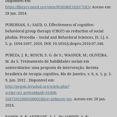
Disponível em:
https://library.iated.org/view/POZORICO2017DEV
. Acesso em:
28 jan. 2024.
PUREHSAN, S.; SAED, O. Effectiveness of cognitive-
behavioral group therapy (CBGT) on reduction of social
phobia. Procedia – Social and Behavioral Sciences, [S. l.], v.
5, p. 1694-1697, 2010. DOI: 10.1016/j.sbspro.2010.07.348.
PUREZA, J. R.; RUSCH, S. G. de S.; WAGNER, M.; OLIVEIRA,
M. da S. Treinamento de habilidades sociais em
universitários: uma proposta de intervenção. Revista
brasileira de terapia cognitiva, Rio de Janeiro, v. 8, n. 1, p. 2-
9, jun. 2012 . Disponível em:
http://pepsic.bvsalud.org/scielo.php?
script=sci_arttext&pid=S1808-
56872012000100002&lng=pt&nrm=iso
. Acesso em: 28 jan.
2024.
RAMOS, F. P.; ANDRADE, A. L. de; JARDIM, A. P.;