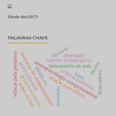
(Desde dez/2017)
PALAVRAS-CHAVE
discurso
educar pela pesquisa.
mudança de comportamento
alteridade
saberes pedagógicos
neuropsicologia comportamental
prática docente
escrita
treinamento de pais
século xx
práticas parentais
brincadeira
lazer
grupos escolares
relação pais-filhos.
redes sociais
recreação