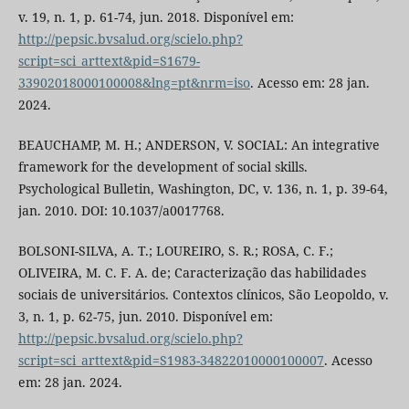
v. 19, n. 1, p. 61-74, jun. 2018. Disponível em:
http://pepsic.bvsalud.org/scielo.php?
script=sci_arttext&pid=S1679-
33902018000100008&lng=pt&nrm=iso
. Acesso em: 28 jan.
2024.
BEAUCHAMP, M. H.; ANDERSON, V. SOCIAL: An integrative
framework for the development of social skills.
Psychological Bulletin, Washington, DC, v. 136, n. 1, p. 39-64,
jan. 2010. DOI: 10.1037/a0017768.
BOLSONI-SILVA, A. T.; LOUREIRO, S. R.; ROSA, C. F.;
OLIVEIRA, M. C. F. A. de; Caracterização das habilidades
sociais de universitários. Contextos clínicos, São Leopoldo, v.
3, n. 1, p. 62-75, jun. 2010. Disponível em:
http://pepsic.bvsalud.org/scielo.php?
script=sci_arttext&pid=S1983-34822010000100007
. Acesso
em: 28 jan. 2024.