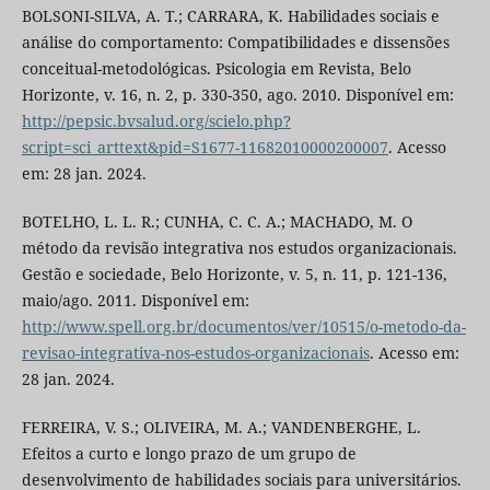
BOLSONI-SILVA, A. T.; CARRARA, K. Habilidades sociais e
análise do comportamento: Compatibilidades e dissensões
conceitual-metodológicas. Psicologia em Revista, Belo
Horizonte, v. 16, n. 2, p. 330-350, ago. 2010. Disponível em:
http://pepsic.bvsalud.org/scielo.php?
script=sci_arttext&pid=S1677-11682010000200007
. Acesso
em: 28 jan. 2024.
BOTELHO, L. L. R.; CUNHA, C. C. A.; MACHADO, M. O
método da revisão integrativa nos estudos organizacionais.
Gestão e sociedade, Belo Horizonte, v. 5, n. 11, p. 121-136,
maio/ago. 2011. Disponível em:
http://www.spell.org.br/documentos/ver/10515/o-metodo-da-
revisao-integrativa-nos-estudos-organizacionais
. Acesso em:
28 jan. 2024.
FERREIRA, V. S.; OLIVEIRA, M. A.; VANDENBERGHE, L.
Efeitos a curto e longo prazo de um grupo de
desenvolvimento de habilidades sociais para universitários.