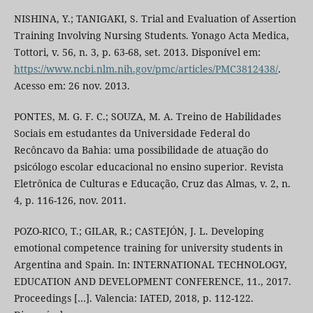
NISHINA, Y.; TANIGAKI, S. Trial and Evaluation of Assertion
Training Involving Nursing Students. Yonago Acta Medica,
Tottori, v. 56, n. 3, p. 63-68, set. 2013. Disponível em:
https://www.ncbi.nlm.nih.gov/pmc/articles/PMC3812438/
.
Acesso em: 26 nov. 2013.
PONTES, M. G. F. C.; SOUZA, M. A. Treino de Habilidades
Sociais em estudantes da Universidade Federal do
Recôncavo da Bahia: uma possibilidade de atuação do
psicólogo escolar educacional no ensino superior. Revista
Eletrônica de Culturas e Educação, Cruz das Almas, v. 2, n.
4, p. 116-126, nov. 2011.
POZO-RICO, T.; GILAR, R.; CASTEJÓN, J. L. Developing
emotional competence training for university students in
Argentina and Spain. In: INTERNATIONAL TECHNOLOGY,
EDUCATION AND DEVELOPMENT CONFERENCE, 11., 2017.
Proceedings […]. Valencia: IATED, 2018, p. 112-122.