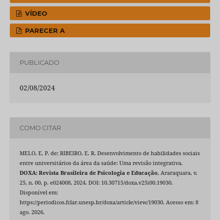
VÍDEO
PARECER A
PUBLICADO
02/08/2024
COMO CITAR
MELO, E. P. de; RIBEIRO, E. R. Desenvolvimento de habilidades sociais
entre universitários da área da saúde: Uma revisão integrativa.
DOXA: Revista Brasileira de Psicologia e Educação
, Araraquara, v.
25, n. 00, p. e024008, 2024. DOI: 10.30715/doxa.v25i00.19030.
Disponível em:
https://periodicos.fclar.unesp.br/doxa/article/view/19030. Acesso em: 8
ago. 2026.