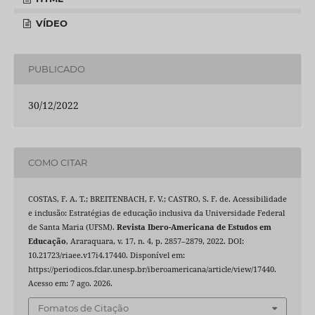
VÍDEO
PUBLICADO
30/12/2022
COMO CITAR
COSTAS, F. A. T.; BREITENBACH, F. V.; CASTRO, S. F. de. Acessibilidade
e inclusão: Estratégias de educação inclusiva da Universidade Federal
de Santa Maria (UFSM).
Revista Ibero-Americana de Estudos em
Educação
, Araraquara, v. 17, n. 4, p. 2857–2879, 2022. DOI:
10.21723/riaee.v17i4.17440. Disponível em:
https://periodicos.fclar.unesp.br/iberoamericana/article/view/17440.
Acesso em: 7 ago. 2026.
Fomatos de Citação