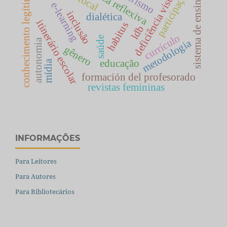
enseñanza reflexiva
deficiência visual
participação
conhecimento legítimo
sistema de ensino
e-learning
inclusão
dialética
itinerário escolar
habitus
ldb
currículo
saúde
autonomia
metodologia
gênero
educação
mídia
formación del profesorado
revistas femininas
INFORMAÇÕES
Para Leitores
Para Autores
Para Bibliotecários