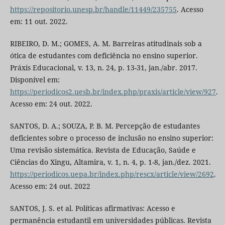
https://repositorio.unesp.br/handle/11449/235755
. Acesso
em: 11 out. 2022.
RIBEIRO, D. M.; GOMES, A. M. Barreiras atitudinais sob a
ótica de estudantes com deficiência no ensino superior.
Práxis Educacional, v. 13, n. 24, p. 13-31, jan./abr. 2017.
Disponível em:
https://periodicos2.uesb.br/index.php/praxis/article/view/927
.
Acesso em: 24 out. 2022.
SANTOS, D. A.; SOUZA, P. B. M. Percepção de estudantes
deficientes sobre o processo de inclusão no ensino superior:
Uma revisão sistemática. Revista de Educação, Saúde e
Ciências do Xingu, Altamira, v. 1, n. 4, p. 1-8, jan./dez. 2021.
https://periodicos.uepa.br/index.php/rescx/article/view/2692
.
Acesso em: 24 out. 2022
SANTOS, J. S. et al. Políticas afirmativas: Acesso e
permanência estudantil em universidades públicas. Revista