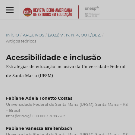
INÍCIO
/
ARQUIVOS
/
(2022) V . 17, N. 4, OUT./DEZ.
/
Artigos teóricos
Acessibilidade e inclusão
Estratégias de educação inclusiva da Universidade Federal
de Santa Maria (UFSM)
Fabiane Adela Tonetto Costas
Universidade Federal de Santa Maria (UFSM), Santa Maria – RS
– Brasil
https://orcid.org/0000-0003-3698-2782
Fabiane Vanessa Breitenbach
Universidade Federal de Santa Maria (UFSM), Santa Maria – RS