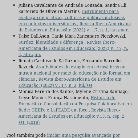
Juliana Cavalcante de Andrade Louzada, Sandra Eli
Sartoreto de Oliveira Martins,
Instrumento para
avaliação de práticas, culturas e políticas inclusivas
em contextos universitários
,
Revista Ibero-Americana
de Estudos em Educação: (2022) v . 17, n. 1, jan./mar.
Taise Dall'Asen, Tania Mara Zancanaro Pieczkowski,
Surdez, identidade e diferença
,
Revista Ibero-
Americana de Estudos em Educação: (2022) v . 17, n.
2, abr./jun.
Renata Cardoso de Sá Razuck, Fernando Barcellos
Razuck,
As atividades do estágio em letras/libras no
museu nacional por meio da educação não formal em
ciências
,
Revista Ibero-Americana de Estudos em
Educação: (2022) v . 17, n. 3, jul./set
Mônica Pereira dos Santos, Mylene Cristina Santiago,
Leyse Monick França Nascimento,
Histórico de
Formação e Consolidação da Pesquisa Colaborativa em
Rede: OIIIIPe e LaPEADE em foco
,
Revista Ibero-
Americana de Estudos em Educação: v.13, n. esp. 2,
set. (2018)
Você também pode
iniciar uma pesquisa avançada por