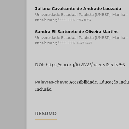
Juliana Cavalcante de Andrade Louzada
Universidade Estadual Paulista (UNESP), Marília – 
https://orcid.org/0000-0002-8713-8963
Sandra Eli Sartoreto de Oliveira Martins
Universidade Estadual Paulista (UNESP), Marília – 
https://orcid.org/0000-0002-4247-1447
DOI:
https://doi.org/10.21723/riaee.v16i4.15756
Acessibilidade. Educação Inclu
Palavras-chave:
Inclusão.
RESUMO