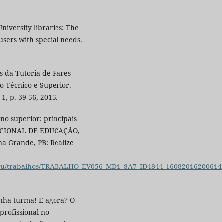
niversity libraries: The
users with special needs.
s da Tutoria de Pares
o Técnico e Superior.
 1, p. 39-56, 2015.
ino superior: principais
NACIONAL DE EDUCAÇÃO,
na Grande, PB: Realize
onedu/trabalhos/TRABALHO_EV056_MD1_SA7_ID4844_16082016200614
nha turma! E agora? O
profissional no