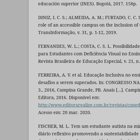
educación superior (INES). Bogotá, 2017. 158p.
DINIZ, I. C. S.; ALMEIDA, A. M.; FURTADO, C. C. U
role of an accessible campus on the inclusion of 
TransInformação, v. 31, p. 1-12, 2019.
FERNANDES, W. L.; COSTA, C. S. L. Possibilidade
para Estudantes com Deficiência Visual no Ensin
Revista Brasileira de Educação Especial, v. 21, n.
FERREIRA, A. V. et al. Educação Inclusiva no ens
desafios a serem superados. In: CONGRESSO 
3., 2016, Campina Grande, PB. Anais […]. Campi
Editora, 2016. Disponível em:
http://www.editorarealize.com.br/revistas/c
Acesso em: 20 mar. 2020.
FISCHER, M. L. Tem um estudante autista na mi
diário reflexivo promovendo a sustentabilidade 