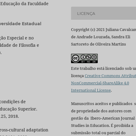
 Educação da Faculdade
LICENÇA
versidade Estadual
Copyright (c) 2021 Juliana Cavalca
de Andrade Louzada, Sandra Eli
ão Especial e no
Sartoreto de Oliveira Martins
ade de Filosofia e
.
Este trabalho está licenciado sob 
licença
Creative Commons Attribut
NonCommercial-ShareAlike 4.0
International License
.
condições de
Manuscritos aceitos e publicados 
ducação Superior.
de propriedade dos autores com
125, 2018.
gestão da Ibero-American Journal 
Studies in Education. É proibida a
ross-cultural adaptation
submissão total ou parcial do