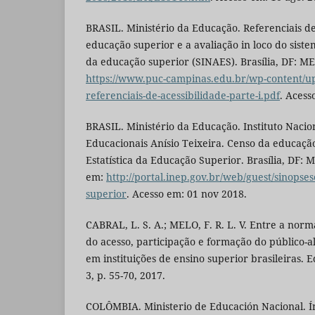
BRASIL. Ministério da Educação. Referenciais de
educação superior e a avaliação in loco do siste
da educação superior (SINAES). Brasília, DF: ME
https://www.puc-campinas.edu.br/wp-content/up
referenciais-de-acessibilidade-parte-i.pdf
. Acess
BRASIL. Ministério da Educação. Instituto Nacio
Educacionais Anísio Teixeira. Censo da educaçã
Estatística da Educação Superior. Brasília, DF: 
em:
http://portal.inep.gov.br/web/guest/sinopses
superior
. Acesso em: 01 nov 2018.
CABRAL, L. S. A.; MELO, F. R. L. V. Entre a norm
do acesso, participação e formação do público-a
em instituições de ensino superior brasileiras. E
3, p. 55-70, 2017.
COLÔMBIA. Ministerio de Educación Nacional. Ín