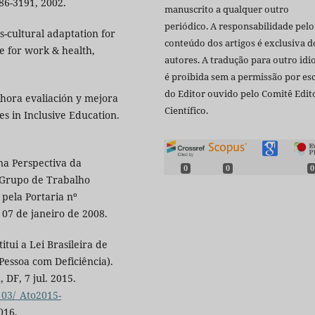
186-3191, 2002.
manuscrito a qualquer outro
periódico. A responsabilidade pelo
-cultural adaptation for
conteúdo dos artigos é exclusiva d
 for work & health,
autores. A tradução para outro id
é proibida sem a permissão por esc
do Editor ouvido pelo Comitê Edito
lhora evaliación y mejora
Científico.
es in Inclusive Education.
na Perspectiva da
0
0
0
 Grupo de Trabalho
pela Portaria nº
07 de janeiro de 2008.
itui a Lei Brasileira de
Pessoa com Deficiência).
 DF, 7 jul. 2015.
_03/_Ato2015-
016.