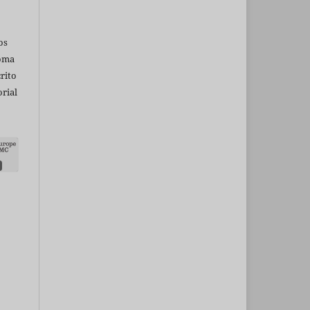
os
ioma
rito
rial