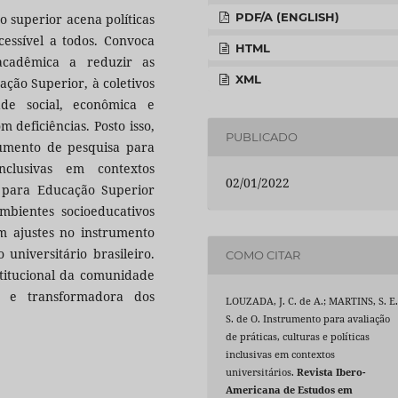
PDF/A (ENGLISH)
o superior acena políticas
essível a todos. Convoca
HTML
acadêmica a reduzir as
XML
ação Superior, à coletivos
ade social, econômica e
 deficiências. Posto isso,
PUBLICADO
rumento de pesquisa para
inclusivas em contextos
02/01/2022
ão para Educação Superior
bientes socioeducativos
ram ajustes no instrumento
 universitário brasileiro.
COMO CITAR
stitucional da comunidade
a e transformadora dos
LOUZADA, J. C. de A.; MARTINS, S. E
S. de O. Instrumento para avaliação
de práticas, culturas e políticas
inclusivas em contextos
universitários.
Revista Ibero-
Americana de Estudos em