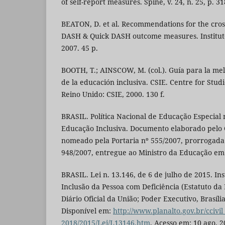
of self-report measures. Spine, v. 24, n. 25, p. 3
BEATON, D. et al. Recommendations for the cross
DASH & Quick DASH outcome measures. Institute
2007. 45 p.
BOOTH, T.; AINSCOW, M. (col.). Guía para la me
de la educación inclusiva. CSIE. Centre for Studi
Reino Unido: CSIE, 2000. 130 f.
BRASIL. Política Nacional de Educação Especial 
Educação Inclusiva. Documento elaborado pelo
nomeado pela Portaria nº 555/2007, prorrogada 
948/2007, entregue ao Ministro da Educação em 
BRASIL. Lei n. 13.146, de 6 de julho de 2015. Inst
Inclusão da Pessoa com Deficiência (Estatuto da 
Diário Oficial da União; Poder Executivo, Brasília,
Disponível em:
http://www.planalto.gov.br/ccivil
2018/2015/Lei/L13146.htm
. Acesso em: 10 ago. 2