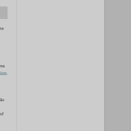
nte
uma
ion-
são
of