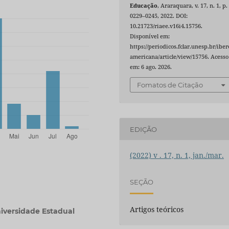
Educação
, Araraquara, v. 17, n. 1, p.
0229–0245, 2022. DOI:
10.21723/riaee.v16i4.15756.
Disponível em:
https://periodicos.fclar.unesp.br/iber
americana/article/view/15756. Acesso
em: 6 ago. 2026.
Fomatos de Citação
EDIÇÃO
(2022) v . 17, n. 1, jan./mar.
SEÇÃO
Artigos teóricos
iversidade Estadual