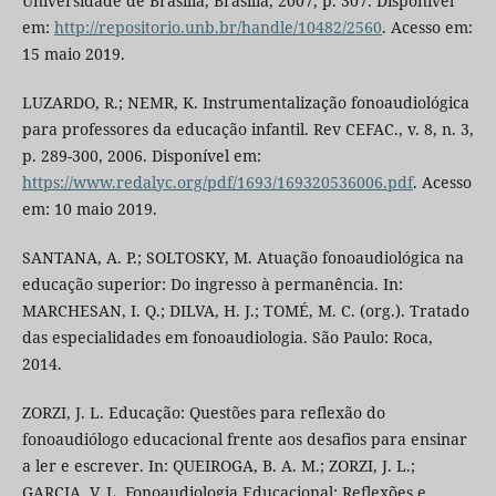
Universidade de Brasília, Brasília, 2007, p. 307. Disponível
em:
http://repositorio.unb.br/handle/10482/2560
. Acesso em:
15 maio 2019.
LUZARDO, R.; NEMR, K. Instrumentalização fonoaudiológica
para professores da educação infantil. Rev CEFAC., v. 8, n. 3,
p. 289-300, 2006. Disponível em:
https://www.redalyc.org/pdf/1693/169320536006.pdf
. Acesso
em: 10 maio 2019.
SANTANA, A. P.; SOLTOSKY, M. Atuação fonoaudiológica na
educação superior: Do ingresso à permanência. In:
MARCHESAN, I. Q.; DILVA, H. J.; TOMÉ, M. C. (org.). Tratado
das especialidades em fonoaudiologia. São Paulo: Roca,
2014.
ZORZI, J. L. Educação: Questões para reflexão do
fonoaudiólogo educacional frente aos desafios para ensinar
a ler e escrever. In: QUEIROGA, B. A. M.; ZORZI, J. L.;
GARCIA, V. L. Fonoaudiologia Educacional: Reflexões e