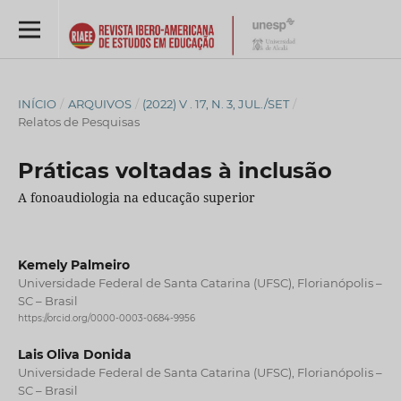
INÍCIO
/
ARQUIVOS
/
(2022) V . 17, N. 3, JUL./SET
/
Relatos de Pesquisas
Práticas voltadas à inclusão
A fonoaudiologia na educação superior
Kemely Palmeiro
Universidade Federal de Santa Catarina (UFSC), Florianópolis –
SC – Brasil
https://orcid.org/0000-0003-0684-9956
Lais Oliva Donida
Universidade Federal de Santa Catarina (UFSC), Florianópolis –
SC – Brasil