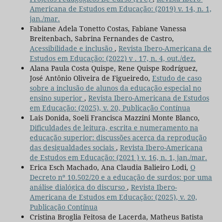
Americana de Estudos em Educação: (2019) v. 14, n. 1,
jan./mar.
Fabiane Adela Tonetto Costas, Fabiane Vanessa
Breitenbach, Sabrina Fernandes de Castro,
Acessibilidade e inclusão
,
Revista Ibero-Americana de
Estudos em Educação: (2022) v . 17, n. 4, out./dez.
Alana Paula Costa Quispe, Rene Quispe Rodríguez,
José Antônio Oliveira de Figueiredo,
Estudo de caso
sobre a inclusão de alunos da educação especial no
ensino superior
,
Revista Ibero-Americana de Estudos
em Educação: (2025), v. 20, Publicação Contínua
Lais Donida, Soeli Francisca Mazzini Monte Blanco,
Dificuldades de leitura, escrita e numeramento na
educação superior: discussões acerca da reprodução
das desigualdades sociais
,
Revista Ibero-Americana
de Estudos em Educação: (2021 ) v. 16, n. 1, jan./mar.
Erica Esch Machado, Ana Claudia Balieiro Lodi,
O
Decreto nº 10.502/20 e a educação de surdos: por uma
análise dialógica do discurso
,
Revista Ibero-
Americana de Estudos em Educação: (2025), v. 20,
Publicação Contínua
Cristina Broglia Feitosa de Lacerda, Matheus Batista