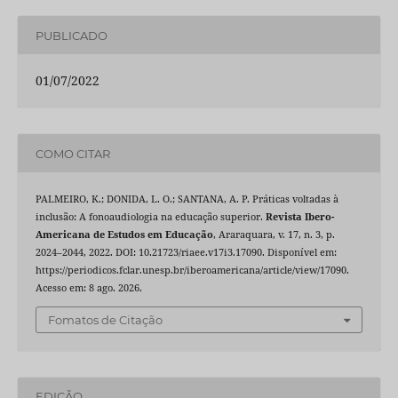
PUBLICADO
01/07/2022
COMO CITAR
PALMEIRO, K.; DONIDA, L. O.; SANTANA, A. P. Práticas voltadas à
inclusão: A fonoaudiologia na educação superior.
Revista Ibero-
Americana de Estudos em Educação
, Araraquara, v. 17, n. 3, p.
2024–2044, 2022. DOI: 10.21723/riaee.v17i3.17090. Disponível em:
https://periodicos.fclar.unesp.br/iberoamericana/article/view/17090.
Acesso em: 8 ago. 2026.
Fomatos de Citação
EDIÇÃO