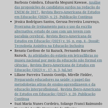
Barboza Coimbra, Eduarda Megumi Kawase,
Análise
das proposições de candidatos surdos na redação do
ENEM de 2017
,
Revista Ibero-Americana de Estudos
em Educação: (2026), v. 21, Publicação Contínua
Jéssica Rodrigues Santos, Gerusa Ferreira Lourenço,
Programa de treinamento para o uso da escrita
alternativa: estudo de caso com um jovem com
paralisia cerebral
,
Revista Ibero-Americana de
Estudos em Educação: (2021) v. 16, n. esp. 4 - Dossiê:
Tecnologia Assistiva na Educação Inclusiva
Renata Cardoso de Sá Razuck, Fernando Barcellos
Razuck,
As atividades do estágio em letras/libras no
museu nacional por meio da educação não formal em
ciências
,
Revista Ibero-Americana de Estudos em
Educação: (2022) v . 17, n. 3, jul./set
Liliane Parreira Tannús Gontijo, Mirelle Finkler,
Preparando educadores na saúde: o papel das
metodologias ativas de ensino-aprendizagem e da
educação interprofissional
,
Revista Ibero-Americana
de Estudos em Educação: (2025), v. 20, Publicação
Contínua
Suzi Maria Nunes Cordeiro, Solange Franci Raimundo