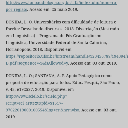
http://www.fonoaudiologia.org.br/cffa/index.php/numero-
por-regiao/
. Acesso em: 25 maio 2019.
DONIDA, L. O. Universitários com dificuldade de leitura e
Escrita: Desvelando discursos. 2018. Dissertação (Mestrado
em Linguística) – Programa de Pós-Graduação em
Linguística, Universidade Federal de Santa Catarina,
Florianópolis, 2018. Disponível em:
https://repositorio.ufsc.br/bitstream/handle/123456789/194394
D.pdf?sequence=-1&isAllowed=y
. Acesso em: 03 out. 2019.
DONIDA, L. O.; SANTANA, A. P. Apoio Pedagógico como
proposta de educação para todos. Educ. Pesqui., São Paulo,
v. 45, e192527, 2019. Disponível em
http://www.scielo.br/scielo.php?
script=sci_arttext&pid=S1517-
97022019000100554&lng=en&nrm=iso
. Acesso em: 03 out.
2019.