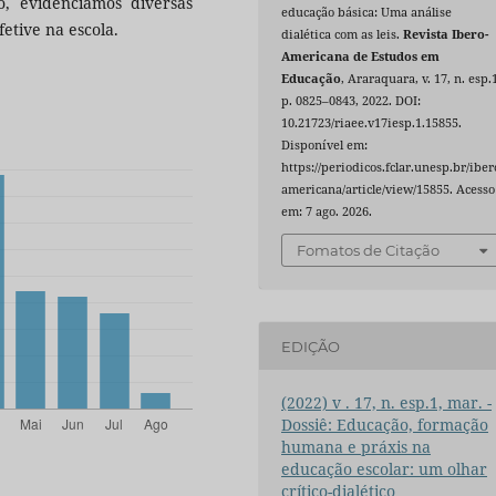
ão, evidenciamos diversas
educação básica: Uma análise
fetive na escola.
dialética com as leis.
Revista Ibero-
Americana de Estudos em
Educação
, Araraquara, v. 17, n. esp.
p. 0825–0843, 2022. DOI:
10.21723/riaee.v17iesp.1.15855.
Disponível em:
https://periodicos.fclar.unesp.br/iber
americana/article/view/15855. Acesso
em: 7 ago. 2026.
Fomatos de Citação
EDIÇÃO
(2022) v . 17, n. esp.1, mar. -
Dossiê: Educação, formação
humana e práxis na
educação escolar: um olhar
crítico-dialético