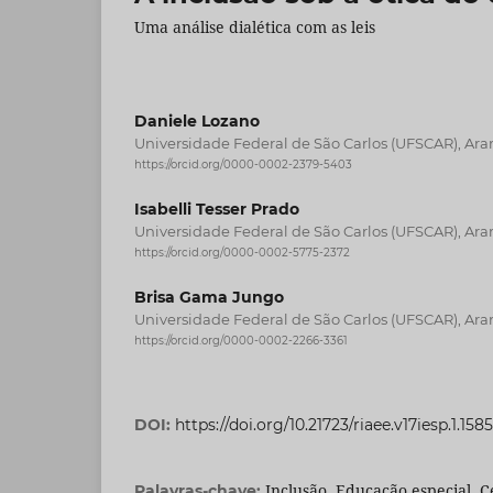
Uma análise dialética com as leis
Daniele Lozano
Universidade Federal de São Carlos (UFSCAR), Arara
https://orcid.org/0000-0002-2379-5403
Isabelli Tesser Prado
Universidade Federal de São Carlos (UFSCAR), Arara
https://orcid.org/0000-0002-5775-2372
Brisa Gama Jungo
Universidade Federal de São Carlos (UFSCAR), Arara
https://orcid.org/0000-0002-2266-3361
DOI:
https://doi.org/10.21723/riaee.v17iesp.1.158
Inclusão, Educação especial, 
Palavras-chave: