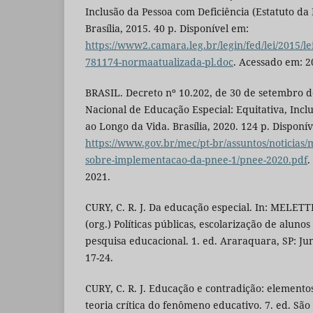
Inclusão da Pessoa com Deficiência (Estatuto da 
Brasília, 2015. 40 p. Disponível em:
https://www2.camara.leg.br/legin/fed/lei/2015/le
781174-normaatualizada-pl.doc
. Acessado em: 2
BRASIL. Decreto nº 10.202, de 30 de setembro de 
Nacional de Educação Especial: Equitativa, Inc
ao Longo da Vida. Brasília, 2020. 124 p. Disponí
https://www.gov.br/mec/pt-br/assuntos/noticias
sobre-implementacao-da-pnee-1/pnee-2020.pdf
.
2021.
CURY, C. R. J. Da educação especial. In: MELETTI,
(org.) Políticas públicas, escolarização de alunos
pesquisa educacional. 1. ed. Araraquara, SP: J
17-24.
CURY, C. R. J. Educação e contradição: element
teoria crítica do fenômeno educativo. 7. ed. São