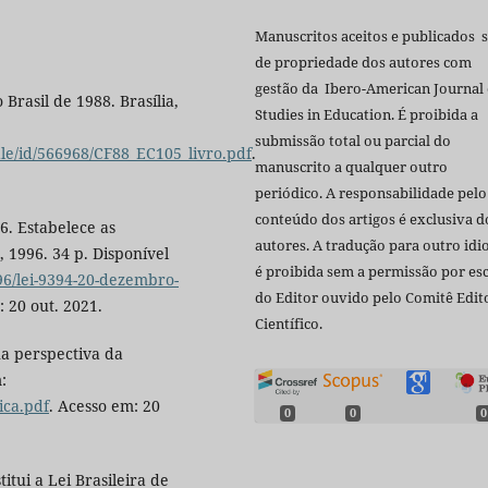
Manuscritos aceitos e publicados 
de propriedade dos autores com
gestão da Ibero-American Journal 
Brasil de 1988. Brasília,
Studies in Education. É proibida a
submissão total ou parcial do
le/id/566968/CF88_EC105_livro.pdf
.
manuscrito a qualquer outro
periódico. A responsabilidade pelo
conteúdo dos artigos é exclusiva d
6. Estabelece as
autores. A tradução para outro id
, 1996. 34 p. Disponível
é proibida sem a permissão por esc
96/lei-9394-20-dezembro-
do Editor ouvido pelo Comitê Edito
: 20 out. 2021.
Científico.
na perspectiva da
:
ica.pdf
. Acesso em: 20
0
0
0
itui a Lei Brasileira de