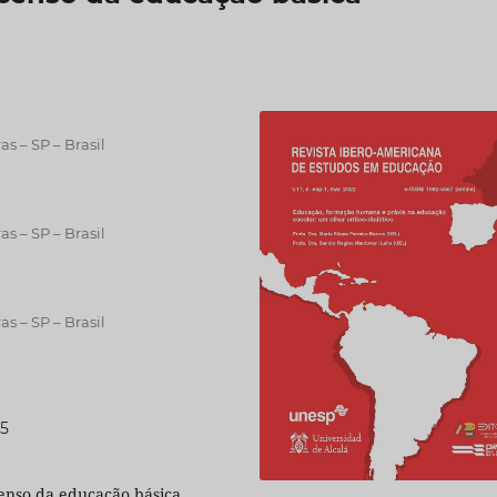
s – SP – Brasil
s – SP – Brasil
s – SP – Brasil
55
Censo da educação básica