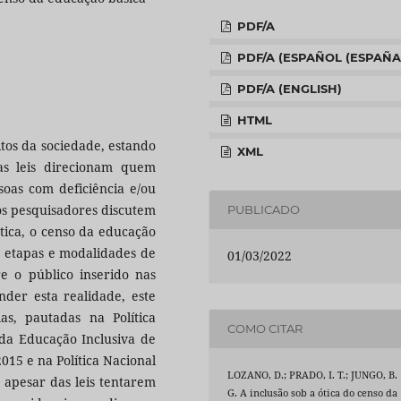
PDF/A
PDF/A (ESPAÑOL (ESPAÑA
PDF/A (ENGLISH)
HTML
itos da sociedade, estando
XML
as leis direcionam quem
soas com deficiência e/ou
os pesquisadores discutem
PUBLICADO
ótica, o censo da educação
s etapas e modalidades de
01/03/2022
e o público inserido nas
nder esta realidade, este
las, pautadas na Política
COMO CITAR
 da Educação Inclusiva de
015 e na Política Nacional
LOZANO, D.; PRADO, I. T.; JUNGO, B.
 apesar das leis tentarem
G. A inclusão sob a ótica do censo da