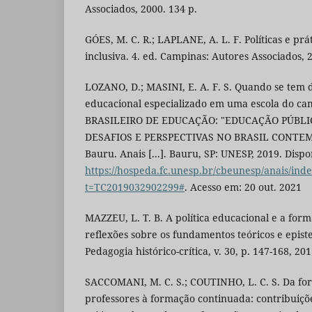
Associados, 2000. 134 p.
GÓES, M. C. R.; LAPLANE, A. L. F. Políticas e pr
inclusiva. 4. ed. Campinas: Autores Associados, 
LOZANO, D.; MASINI, E. A. F. S. Quando se tem d
educacional especializado em uma escola do c
BRASILEIRO DE EDUCAÇÃO: "EDUCAÇÃO PÚBLI
DESAFIOS E PERSPECTIVAS NO BRASIL CONTEMP
Bauru. Anais [...]. Bauru, SP: UNESP, 2019. Disp
https://hospeda.fc.unesp.br/cbeunesp/anais/ind
t=TC2019032902299#
. Acesso em: 20 out. 2021
MAZZEU, L. T. B. A política educacional e a for
reflexões sobre os fundamentos teóricos e epis
Pedagogia histórico-crítica, v. 30, p. 147-168, 201
SACCOMANI, M. C. S.; COUTINHO, L. C. S. Da for
professores à formação continuada: contribuiçõe