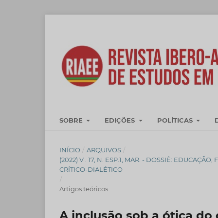
SOBRE
EDIÇÕES
POLÍTICAS
INÍCIO
/
ARQUIVOS
/
(2022) V . 17, N. ESP.1, MAR. - DOSSIÊ: EDU
CRÍTICO-DIALÉTICO
/
Artigos teóricos
A inclusão sob a ótica do