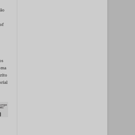
são
of
os
ioma
rito
rial