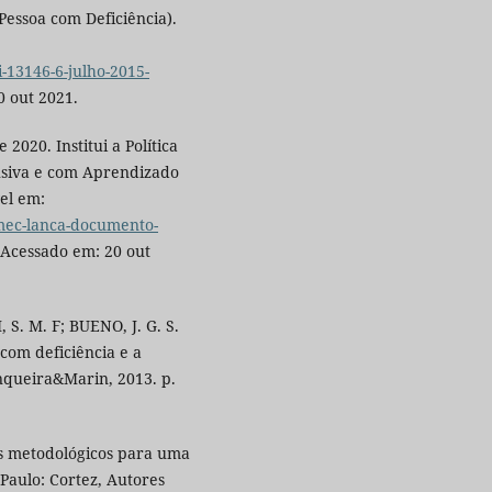
Pessoa com Deficiência).
i-13146-6-julho-2015-
0 out 2021.
2020. Institui a Política
lusiva e com Aprendizado
vel em:
/mec-lanca-documento-
 Acessado em: 20 out
 S. M. F; BUENO, J. G. S.
 com deficiência e a
unqueira&Marin, 2013. p.
os metodológicos para uma
 Paulo: Cortez, Autores