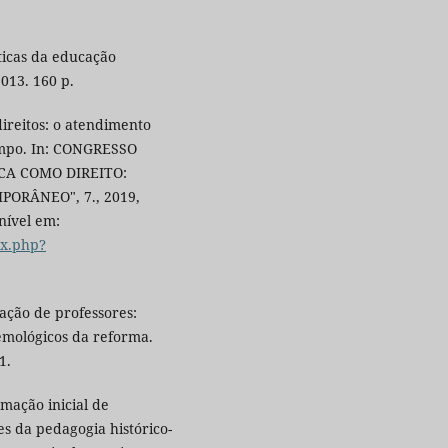
áticas da educação
2013. 160 p.
ireitos: o atendimento
ampo. In: CONGRESSO
CA COMO DIREITO:
ORÂNEO", 7., 2019,
onível em:
ex.php?
mação de professores:
temológicos da reforma.
1.
mação inicial de
s da pedagogia histórico-