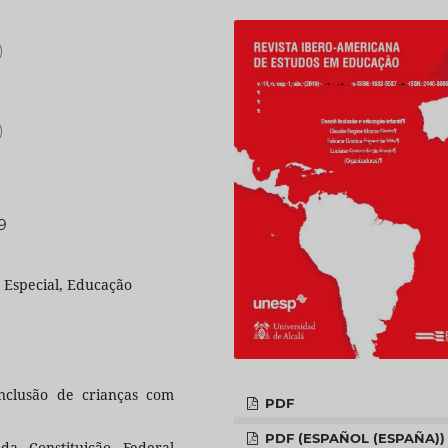
)
)
99
o Especial, Educação
inclusão de crianças com
PDF
PDF (ESPAÑOL (ESPAÑA))
da Constituição Federal