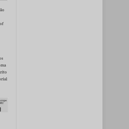
são
of
os
ioma
rito
rial