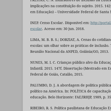
implicações na constituição do sujeito. 2015. 14
em Educação) – Universidade Federal de Santa M
INEP. Censo Escolar. Disponível em:
http://porta
escolar
. Acesso em: 30 jun. 2018.
LIMA, M. B. B. S.; DORZIAT, A. Cenas do cotidian
escolas: um olhar sobre as práticas de inclusão.
Reunião Nacional da ANPED, Goiânia/GO, 2013.
NUNES, M. I. C. Crianças público alvo da Educa
Infantil. 2015. 147f. Dissertação (Mestrado em 
Federal de Goiás, Catalão, 2015.
PALUMBO, D. J. A abordagem de política públic
político na América. In: POLÍTICA de capacitação
educação. Belo Horizonte: FAE/IRHJP, 1989, p. 35
RIBEIRO, R. S. Política paulistana de Educação Es