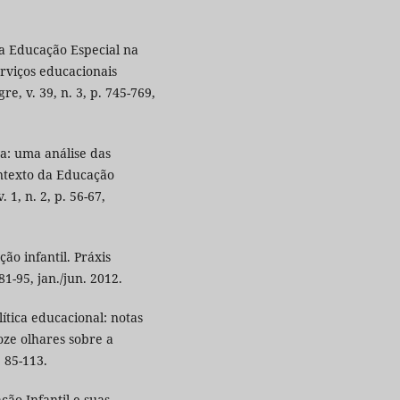
 a Educação Especial na
erviços educacionais
e, v. 39, n. 3, p. 745-769,
a: uma análise das
ontexto da Educação
 1, n. 2, p. 56-67,
ão infantil. Práxis
81-95, jan./jun. 2012.
lítica educacional: notas
doze olhares sobre a
 85-113.
ção Infantil e suas