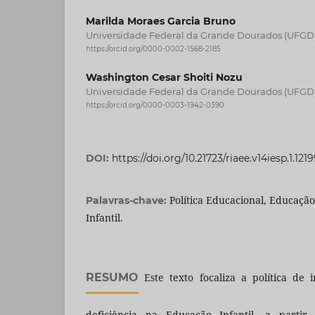
Marilda Moraes Garcia Bruno
Universidade Federal da Grande Dourados (UFGD
https://orcid.org/0000-0002-1568-2185
Washington Cesar Shoiti Nozu
Universidade Federal da Grande Dourados (UFGD
https://orcid.org/0000-0003-1942-0390
DOI:
https://doi.org/10.21723/riaee.v14iesp.1.121
Política Educacional, Educaçã
Palavras-chave:
Infantil.
RESUMO
Este texto focaliza a política de 
deficiência na Educação Infantil, a partir 