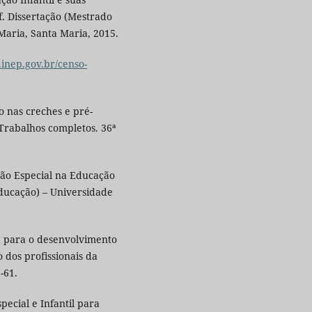
2f. Dissertação (Mestrado
aria, Santa Maria, 2015.
l.inep.gov.br/censo-
o nas creches e pré-
 Trabalhos completos. 36ª
ção Especial na Educação
Educação) – Universidade
a para o desenvolvimento
 dos profissionais da
-61.
pecial e Infantil para