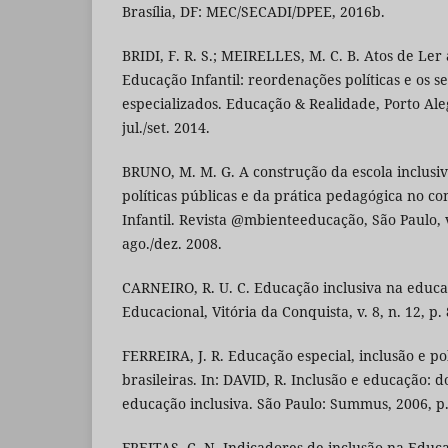
Brasília, DF: MEC/SECADI/DPEE, 2016b.
BRIDI, F. R. S.; MEIRELLES, M. C. B. Atos de Ler
Educação Infantil: reordenações políticas e os s
especializados. Educação & Realidade, Porto Alegr
jul./set. 2014.
BRUNO, M. M. G. A construção da escola inclusiv
políticas públicas e da prática pedagógica no c
Infantil. Revista @mbienteeducação, São Paulo, v.
ago./dez. 2008.
CARNEIRO, R. U. C. Educação inclusiva na educaç
Educacional, Vitória da Conquista, v. 8, n. 12, p. 
FERREIRA, J. R. Educação especial, inclusão e po
brasileiras. In: DAVID, R. Inclusão e educação: 
educação inclusiva. São Paulo: Summus, 2006, p.
FREITAS, C. N. Indicadores de inclusão na Educa