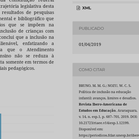
rajetória legislativa desta
XML
 resultados de pesquisas
ental e bibliográfico que
afios que se impõem na
PUBLICADO
nclusão de crianças com
 conclui que a inclusão na
lienável, enfatizando a
01/04/2019
ara que o Atendimento
ensino não se reduza à
rita somente em termos de
iais pedagógicos.
COMO CITAR
BRUNO, M. M. G.; NOZU, W. C. S.
Política de inclusão na educação
infantil: avanços, limites e desafios.
Revista Ibero-Americana de
Estudos em Educação
, Araraquara,
v. 14, n. esp.1, p. 687–701, 2019. DOI:
10.21723/riaee.v14iesp.1.12199.
Disponível em:
https://periodicos.fclar.unesp.br/iber