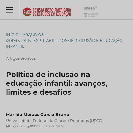
INÍCIO
/
ARQUIVOS
/
(2019) V .14, N. ESP. 1, ABR. - DOSSIÊ INCLUSÃO E EDUCAÇÃO
INFANTIL
/
Artigos teóricos
Política de inclusão na
educação infantil: avanços,
limites e desafios
Marilda Moraes Garcia Bruno
Universidade Federal da Grande Dourados (UFGD)
https://orcid.org/0000-0002-1568-2185