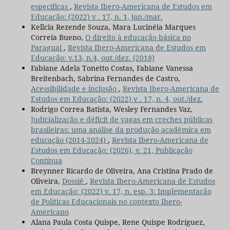
específicas
,
Revista Ibero-Americana de Estudos em
Educação: (2022) v . 17, n. 1, jan./mar.
Kellcia Rezende Souza, Mara Lucinéia Marques
Correia Bueno,
O direito à educação básica no
Paraguai
,
Revista Ibero-Americana de Estudos em
Educação: v.13, n.4, out./dez. (2018)
Fabiane Adela Tonetto Costas, Fabiane Vanessa
Breitenbach, Sabrina Fernandes de Castro,
Acessibilidade e inclusão
,
Revista Ibero-Americana de
Estudos em Educação: (2022) v . 17, n. 4, out./dez.
Rodrigo Correa Batista, Wesley Fernandes Vaz,
Judicialização e déficit de vagas em creches públicas
brasileiras: uma análise da produção acadêmica em
educação (2014-2024)
,
Revista Ibero-Americana de
Estudos em Educação: (2026), v. 21, Publicação
Contínua
Breynner Ricardo de Oliveira, Ana Cristina Prado de
Oliveira,
Dossiê
,
Revista Ibero-Americana de Estudos
em Educação: (2022) v. 17, n. esp. 3: Implementação
de Políticas Educacionais no contexto Ibero-
Americano
Alana Paula Costa Quispe, Rene Quispe Rodríguez,