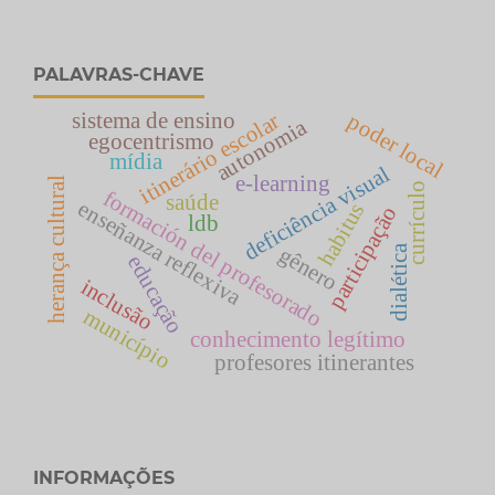
PALAVRAS-CHAVE
sistema de ensino
itinerário escolar
poder local
autonomia
egocentrismo
mídia
deficiência visual
e-learning
herança cultural
currículo
formación del profesorado
saúde
enseñanza reflexiva
habitus
participação
ldb
gênero
dialética
educação
inclusão
município
conhecimento legítimo
profesores itinerantes
INFORMAÇÕES