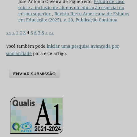
José Antônio Oliveira de Figueiredo,
Estudo de caso
sobre a inclusão de alunos da educação especial no
ensino superior
,
Revista Ibero-Americana de Estudos
em Educação: (2025), v. 20, Publicação Contínua
<<
<
1
2
3
4
5
6
7
8
>
>>
Você também pode
iniciar uma pesquisa avançada por
similaridade
para este artigo.
ENVIAR SUBMISSÃO