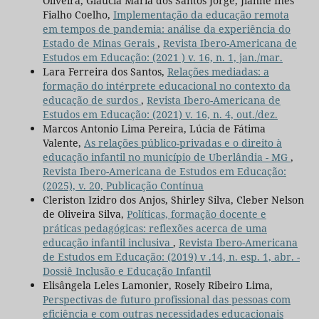
Oliveira, Gláucia Maria dos Santos Jorge, Jianne Ines
Fialho Coelho,
Implementação da educação remota
em tempos de pandemia: análise da experiência do
Estado de Minas Gerais
,
Revista Ibero-Americana de
Estudos em Educação: (2021 ) v. 16, n. 1, jan./mar.
Lara Ferreira dos Santos,
Relações mediadas: a
formação do intérprete educacional no contexto da
educação de surdos
,
Revista Ibero-Americana de
Estudos em Educação: (2021) v. 16, n. 4, out./dez.
Marcos Antonio Lima Pereira, Lúcia de Fátima
Valente,
As relações público-privadas e o direito à
educação infantil no município de Uberlândia - MG
,
Revista Ibero-Americana de Estudos em Educação:
(2025), v. 20, Publicação Contínua
Cleriston Izidro dos Anjos, Shirley Silva, Cleber Nelson
de Oliveira Silva,
Políticas, formação docente e
práticas pedagógicas: reflexões acerca de uma
educação infantil inclusiva
,
Revista Ibero-Americana
de Estudos em Educação: (2019) v .14, n. esp. 1, abr. -
Dossiê Inclusão e Educação Infantil
Elisângela Leles Lamonier, Rosely Ribeiro Lima,
Perspectivas de futuro profissional das pessoas com
eficiência e com outras necessidades educacionais