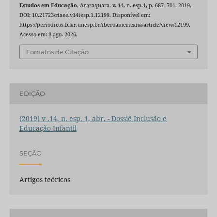
Estudos em Educação
, Araraquara, v. 14, n. esp.1, p. 687–701, 2019.
DOI: 10.21723/riaee.v14iesp.1.12199. Disponível em:
https://periodicos.fclar.unesp.br/iberoamericana/article/view/12199.
Acesso em: 8 ago. 2026.
Fomatos de Citação
EDIÇÃO
(2019) v .14, n. esp. 1, abr. - Dossiê Inclusão e
Educação Infantil
SEÇÃO
Artigos teóricos