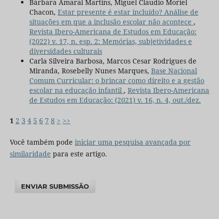
Bárbara Amaral Martins, Miguel Claudio Moriel
Chacon,
Estar presente é estar incluído? Análise de
situações em que a inclusão escolar não acontece
,
Revista Ibero-Americana de Estudos em Educação:
(2022) v. 17, n. esp. 2: Memórias, subjetividades e
diversidades culturais
Carla Silveira Barbosa, Marcos Cesar Rodrigues de
Miranda, Rosebelly Nunes Marques,
Base Nacional
Comum Curricular: o brincar como direito e a gestão
escolar na educação infantil
,
Revista Ibero-Americana
de Estudos em Educação: (2021) v. 16, n. 4, out./dez.
1
2
3
4
5
6
7
8
>
>>
Você também pode
iniciar uma pesquisa avançada por
similaridade
para este artigo.
ENVIAR SUBMISSÃO