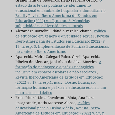
Granemann de Medeiros, Helio Ferreira Orrico,
O
estado da arte das políticas de atendimento
educacional em ambiente hospitalar e domiciliar no
Brasil
,
Revista Ibero-Americana de Estudos em
Educação: (2022) v. 17, n. esp. 2: Memórias,
subjetividades e diversidades culturais
Alexandre Bortolini, Cláudia Pereira Vianna,
Política
de educação em gênero e diversidade sexual
,
Revista
Ibero-Americana de Estudos em Educação: (2022) v.
17, n. esp. 3: Implementação de Políticas Educacionais
no contexto Ibero-Americano
Aparecida Meire Calegari-Falco, Gizeli Aparecida
Ribeiro de Alencar, Jani Alves da Silva Moreira,
A
formação do pedagogo e a práxis pedagógica
inclusiva em espaços escolares e não escolares
,
Revista Ibero-Americana de Estudos em Educação:
(2022) v . 17, n. esp.1, mar. - Dossiê: Educação,
formação humana e práxis na educação escolar: um
olhar crítico-dialético
Érico Ricard Lima Cavalcante Mota, Ana Lara
Casagrande, Katia Morosov Alonso,
Política
educacional para o Ensino Médio
,
Revista Ibero-
Americana de Estudos em Educação: (2022) v. 17, n.