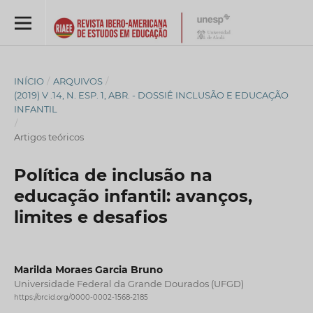
INÍCIO
/
ARQUIVOS
/
(2019) V .14, N. ESP. 1, ABR. - DOSSIÊ INCLUSÃO E EDUCAÇÃO
INFANTIL
/
Artigos teóricos
Política de inclusão na
educação infantil: avanços,
limites e desafios
Marilda Moraes Garcia Bruno
Universidade Federal da Grande Dourados (UFGD)
https://orcid.org/0000-0002-1568-2185