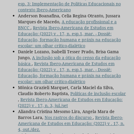
esp. 3: Implementação de Políticas Educacionais no
contexto Ibero-Americano
Anderson Boanafina, Celia Regina Otranto, Jussara
Marques de Macedo,
A educação profissional e a
BNCC
,
Revista Ibero-Americana de Estudos em
Educação: (2022) v . 17, n. esp.1, mar. - Dossiê:
Educação, formação humana e práxis na educação
escolar: um olhar crítico-dialético
Daniele Lozano, Isabelli Tesser Prado, Brisa Gama
Jungo,
A inclusão sob a ótica do censo da educação
básica
,
Revista Ibero-Americana de Estudos em
Educação: (2022) v . 17, n. esp.1, mar. - Dossiê:
Educação, formação humana e práxis na educação
escolar: um olhar crítico-dialético
Mônica Grazieli Marquet, Carla Maciel da Silva,
Claudio Roberto Baptista,
Políticas de inclusão escolar
,
Revista Ibero-Americana de Estudos em Educação:
(2022) v . 17, n. 3, jul./set
Aliandra Cristina Mesomo Lira, Angela Mara de
Barros Lara,
Nos rastros do discurso
,
Revista Ibero-
Americana de Estudos em Educação: (2022) v . 17, n.
4, out./dez.