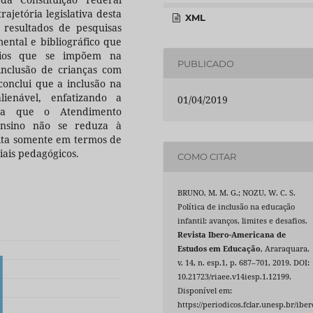
rajetória legislativa desta
XML
 resultados de pesquisas
ental e bibliográfico que
afios que se impõem na
PUBLICADO
nclusão de crianças com
 conclui que a inclusão na
lienável, enfatizando a
01/04/2019
ara que o Atendimento
ensino não se reduza à
rita somente em termos de
iais pedagógicos.
COMO CITAR
BRUNO, M. M. G.; NOZU, W. C. S.
Política de inclusão na educação
infantil: avanços, limites e desafios.
Revista Ibero-Americana de
Estudos em Educação
, Araraquara,
v. 14, n. esp.1, p. 687–701, 2019. DOI:
10.21723/riaee.v14iesp.1.12199.
Disponível em:
https://periodicos.fclar.unesp.br/iber