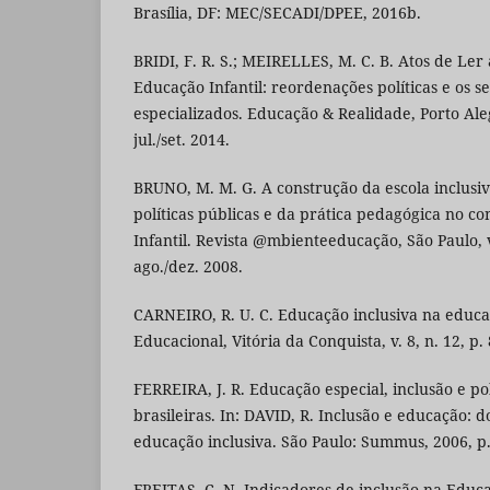
Brasília, DF: MEC/SECADI/DPEE, 2016b.
BRIDI, F. R. S.; MEIRELLES, M. C. B. Atos de Ler
Educação Infantil: reordenações políticas e os s
especializados. Educação & Realidade, Porto Alegr
jul./set. 2014.
BRUNO, M. M. G. A construção da escola inclusiv
políticas públicas e da prática pedagógica no c
Infantil. Revista @mbienteeducação, São Paulo, v.
ago./dez. 2008.
CARNEIRO, R. U. C. Educação inclusiva na educaç
Educacional, Vitória da Conquista, v. 8, n. 12, p. 
FERREIRA, J. R. Educação especial, inclusão e po
brasileiras. In: DAVID, R. Inclusão e educação: 
educação inclusiva. São Paulo: Summus, 2006, p.
FREITAS, C. N. Indicadores de inclusão na Educa