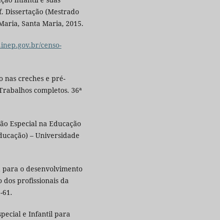
2f. Dissertação (Mestrado
aria, Santa Maria, 2015.
l.inep.gov.br/censo-
o nas creches e pré-
 Trabalhos completos. 36ª
ção Especial na Educação
Educação) – Universidade
a para o desenvolvimento
 dos profissionais da
-61.
pecial e Infantil para