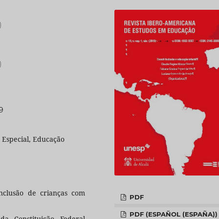
)
)
99
o Especial, Educação
inclusão de crianças com
PDF
PDF (ESPAÑOL (ESPAÑA))
da Constituição Federal