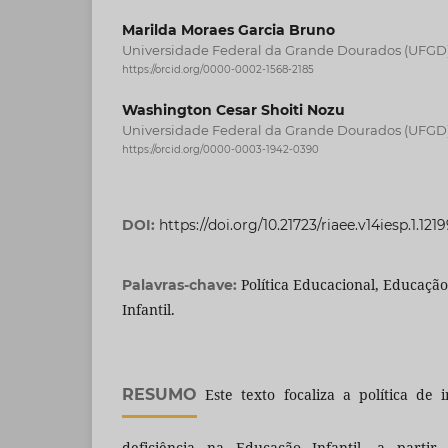
Marilda Moraes Garcia Bruno
Universidade Federal da Grande Dourados (UFGD
https://orcid.org/0000-0002-1568-2185
Washington Cesar Shoiti Nozu
Universidade Federal da Grande Dourados (UFGD
https://orcid.org/0000-0003-1942-0390
DOI:
https://doi.org/10.21723/riaee.v14iesp.1.121
Política Educacional, Educaçã
Palavras-chave:
Infantil.
RESUMO
Este texto focaliza a política de 
deficiência na Educação Infantil, a partir 