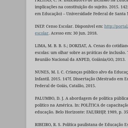
implicações na constituição do sujeito. 2015. 14
em Educação) – Universidade Federal de Santa M
INEP. Censo Escolar. Disponível em:
http://porta
escolar
. Acesso em: 30 jun. 2018.
LIMA, M. B. B. S.; DORZIAT, A. Cenas do cotidian
escolas: um olhar sobre as práticas de inclusão.
Reunião Nacional da ANPED, Goiânia/GO, 2013.
NUNES, M. I. C. Crianças público alvo da Educa
Infantil. 2015. 147f. Dissertação (Mestrado em 
Federal de Goiás, Catalão, 2015.
PALUMBO, D. J. A abordagem de política públic
político na América. In: POLÍTICA de capacitação
educação. Belo Horizonte: FAE/IRHJP, 1989, p. 35
RIBEIRO, R. S. Política paulistana de Educação Es