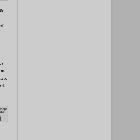
são
of
os
ioma
rito
rial