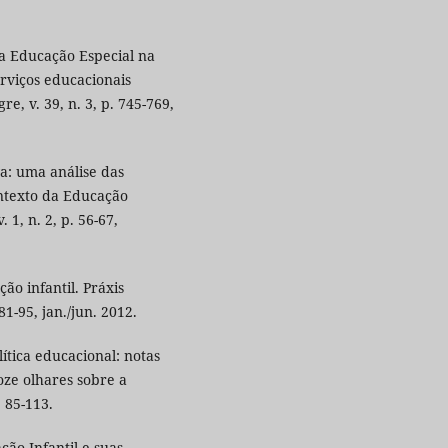
 a Educação Especial na
erviços educacionais
e, v. 39, n. 3, p. 745-769,
a: uma análise das
ontexto da Educação
 1, n. 2, p. 56-67,
ão infantil. Práxis
81-95, jan./jun. 2012.
lítica educacional: notas
doze olhares sobre a
 85-113.
ção Infantil e suas