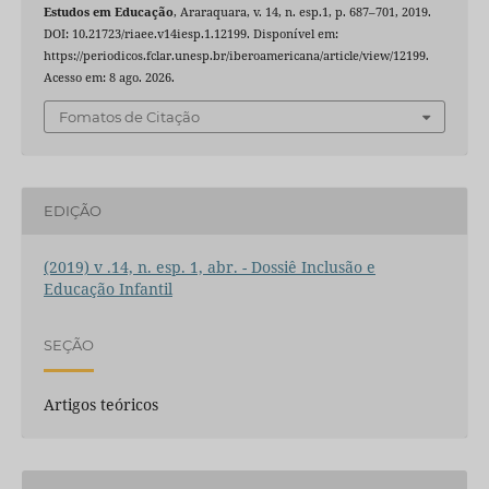
Estudos em Educação
, Araraquara, v. 14, n. esp.1, p. 687–701, 2019.
DOI: 10.21723/riaee.v14iesp.1.12199. Disponível em:
https://periodicos.fclar.unesp.br/iberoamericana/article/view/12199.
Acesso em: 8 ago. 2026.
Fomatos de Citação
EDIÇÃO
(2019) v .14, n. esp. 1, abr. - Dossiê Inclusão e
Educação Infantil
SEÇÃO
Artigos teóricos