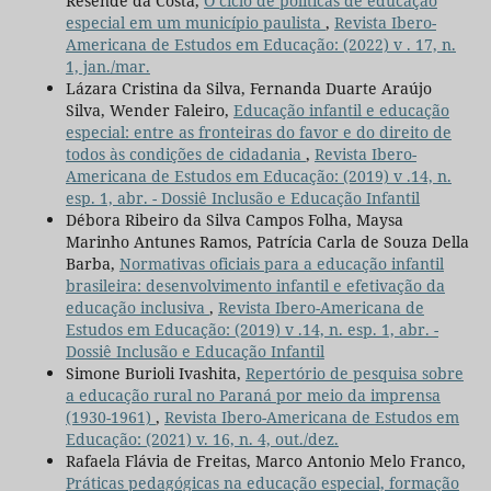
Resende da Costa,
O ciclo de políticas de educação
especial em um município paulista
,
Revista Ibero-
Americana de Estudos em Educação: (2022) v . 17, n.
1, jan./mar.
Lázara Cristina da Silva, Fernanda Duarte Araújo
Silva, Wender Faleiro,
Educação infantil e educação
especial: entre as fronteiras do favor e do direito de
todos às condições de cidadania
,
Revista Ibero-
Americana de Estudos em Educação: (2019) v .14, n.
esp. 1, abr. - Dossiê Inclusão e Educação Infantil
Débora Ribeiro da Silva Campos Folha, Maysa
Marinho Antunes Ramos, Patrícia Carla de Souza Della
Barba,
Normativas oficiais para a educação infantil
brasileira: desenvolvimento infantil e efetivação da
educação inclusiva
,
Revista Ibero-Americana de
Estudos em Educação: (2019) v .14, n. esp. 1, abr. -
Dossiê Inclusão e Educação Infantil
Simone Burioli Ivashita,
Repertório de pesquisa sobre
a educação rural no Paraná por meio da imprensa
(1930-1961)
,
Revista Ibero-Americana de Estudos em
Educação: (2021) v. 16, n. 4, out./dez.
Rafaela Flávia de Freitas, Marco Antonio Melo Franco,
Práticas pedagógicas na educação especial, formação