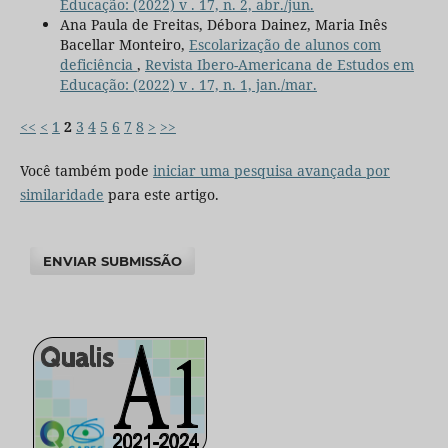
Educação: (2022) v . 17, n. 2, abr./jun.
Ana Paula de Freitas, Débora Dainez, Maria Inês
Bacellar Monteiro,
Escolarização de alunos com
deficiência
,
Revista Ibero-Americana de Estudos em
Educação: (2022) v . 17, n. 1, jan./mar.
<<
<
1
2
3
4
5
6
7
8
>
>>
Você também pode
iniciar uma pesquisa avançada por
similaridade
para este artigo.
ENVIAR SUBMISSÃO