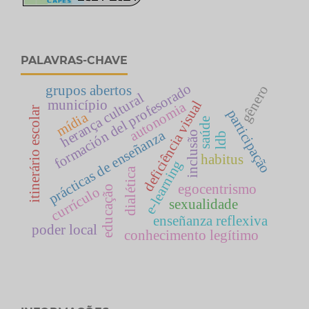
PALAVRAS-CHAVE
formación del profesorado
gênero
grupos abertos
herança cultural
município
deficiência visual
autonomia
itinerário escolar
participação
mídia
saúde
prácticas de enseñanza
inclusão
ldb
habitus
e-learning
dialética
egocentrismo
educação
currículo
sexualidade
enseñanza reflexiva
poder local
conhecimento legítimo