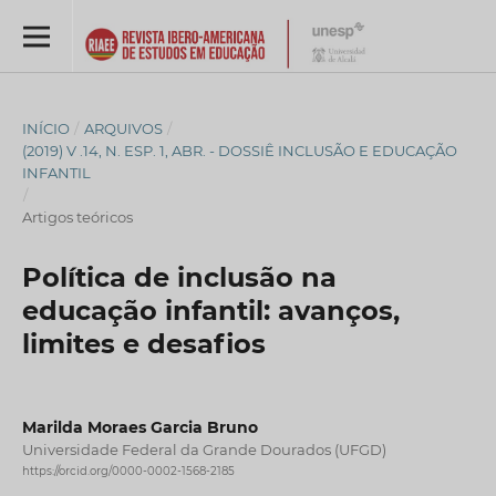
INÍCIO
/
ARQUIVOS
/
(2019) V .14, N. ESP. 1, ABR. - DOSSIÊ INCLUSÃO E EDUCAÇÃO
INFANTIL
/
Artigos teóricos
Política de inclusão na
educação infantil: avanços,
limites e desafios
Marilda Moraes Garcia Bruno
Universidade Federal da Grande Dourados (UFGD)
https://orcid.org/0000-0002-1568-2185