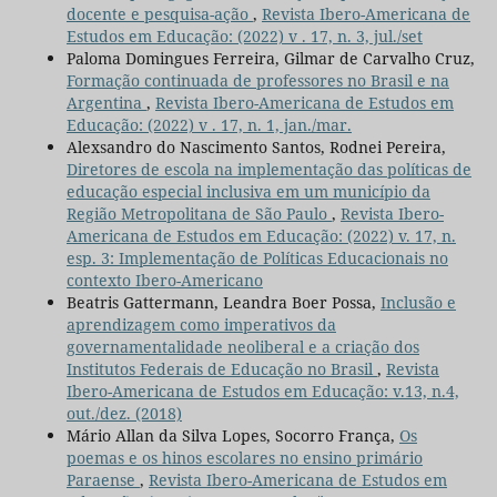
docente e pesquisa-ação
,
Revista Ibero-Americana de
Estudos em Educação: (2022) v . 17, n. 3, jul./set
Paloma Domingues Ferreira, Gilmar de Carvalho Cruz,
Formação continuada de professores no Brasil e na
Argentina
,
Revista Ibero-Americana de Estudos em
Educação: (2022) v . 17, n. 1, jan./mar.
Alexsandro do Nascimento Santos, Rodnei Pereira,
Diretores de escola na implementação das políticas de
educação especial inclusiva em um município da
Região Metropolitana de São Paulo
,
Revista Ibero-
Americana de Estudos em Educação: (2022) v. 17, n.
esp. 3: Implementação de Políticas Educacionais no
contexto Ibero-Americano
Beatris Gattermann, Leandra Boer Possa,
Inclusão e
aprendizagem como imperativos da
governamentalidade neoliberal e a criação dos
Institutos Federais de Educação no Brasil
,
Revista
Ibero-Americana de Estudos em Educação: v.13, n.4,
out./dez. (2018)
Mário Allan da Silva Lopes, Socorro França,
Os
poemas e os hinos escolares no ensino primário
Paraense
,
Revista Ibero-Americana de Estudos em