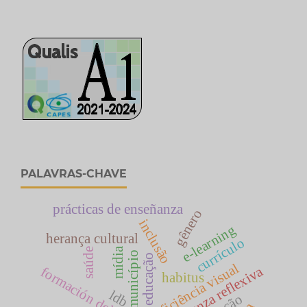
PALAVRAS-CHAVE
prácticas de enseñanza
gênero
inclusão
e-learning
herança cultural
currículo
mídia
saúde
município
educação
deficiência visual
enseñanza reflexiva
habitus
ldb