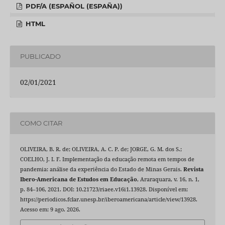
PDF/A (ESPAÑOL (ESPAÑA))
HTML
PUBLICADO
02/01/2021
COMO CITAR
OLIVEIRA, B. R. de; OLIVEIRA, A. C. P. de; JORGE, G. M. dos S.;
COELHO, J. I. F. Implementação da educação remota em tempos de
pandemia: análise da experiência do Estado de Minas Gerais.
Revista
Ibero-Americana de Estudos em Educação
, Araraquara, v. 16, n. 1,
p. 84–106, 2021. DOI: 10.21723/riaee.v16i1.13928. Disponível em:
https://periodicos.fclar.unesp.br/iberoamericana/article/view/13928.
Acesso em: 9 ago. 2026.