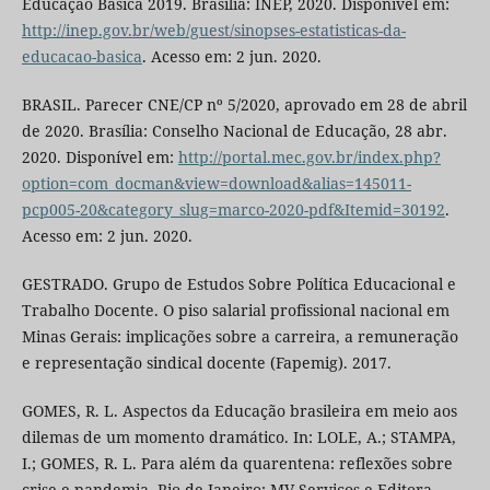
Educação Básica 2019. Brasília: INEP, 2020. Disponível em:
http://inep.gov.br/web/guest/sinopses-estatisticas-da-
educacao-basica
. Acesso em: 2 jun. 2020.
BRASIL. Parecer CNE/CP nº 5/2020, aprovado em 28 de abril
de 2020. Brasília: Conselho Nacional de Educação, 28 abr.
2020. Disponível em:
http://portal.mec.gov.br/index.php?
option=com_docman&view=download&alias=145011-
pcp005-20&category_slug=marco-2020-pdf&Itemid=30192
.
Acesso em: 2 jun. 2020.
GESTRADO. Grupo de Estudos Sobre Política Educacional e
Trabalho Docente. O piso salarial profissional nacional em
Minas Gerais: implicações sobre a carreira, a remuneração
e representação sindical docente (Fapemig). 2017.
GOMES, R. L. Aspectos da Educação brasileira em meio aos
dilemas de um momento dramático. In: LOLE, A.; STAMPA,
I.; GOMES, R. L. Para além da quarentena: reflexões sobre
crise e pandemia. Rio de Janeiro: MV Serviços e Editora,