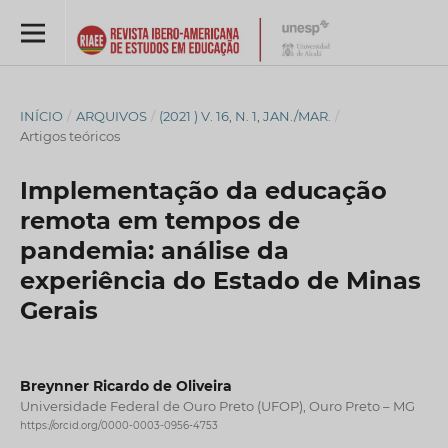
INÍCIO
/
ARQUIVOS
/
(2021 ) V. 16, N. 1, JAN./MAR.
/
Artigos teóricos
Implementação da educação
remota em tempos de
pandemia: análise da
experiência do Estado de Minas
Gerais
Breynner Ricardo de Oliveira
Universidade Federal de Ouro Preto (UFOP), Ouro Preto – MG
https://orcid.org/0000-0003-0956-4753