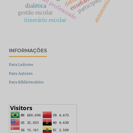
formación del profesorado
participação
autonomia
dialética
gestão escolar
itinerário escolar
INFORMAÇÕES
Para Leitores
Para Autores
Para Bibliotecários