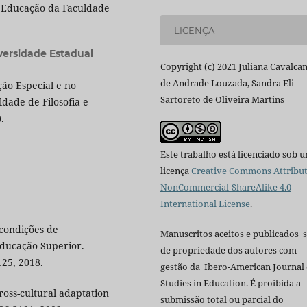
 Educação da Faculdade
LICENÇA
versidade Estadual
Copyright (c) 2021 Juliana Cavalca
de Andrade Louzada, Sandra Eli
ão Especial e no
Sartoreto de Oliveira Martins
ade de Filosofia e
.
Este trabalho está licenciado sob 
licença
Creative Commons Attribut
NonCommercial-ShareAlike 4.0
International License
.
condições de
Manuscritos aceitos e publicados 
ducação Superior.
de propriedade dos autores com
125, 2018.
gestão da Ibero-American Journal 
Studies in Education. É proibida a
ross-cultural adaptation
submissão total ou parcial do