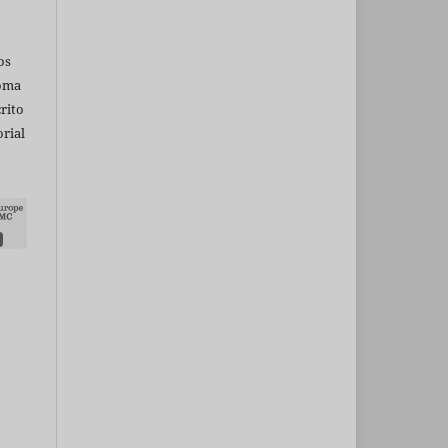
os
ioma
rito
rial