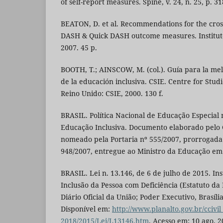
of self-report measures. Spine, v. 24, n. 25, p. 3
BEATON, D. et al. Recommendations for the cross
DASH & Quick DASH outcome measures. Institute
2007. 45 p.
BOOTH, T.; AINSCOW, M. (col.). Guía para la me
de la educación inclusiva. CSIE. Centre for Studi
Reino Unido: CSIE, 2000. 130 f.
BRASIL. Política Nacional de Educação Especial 
Educação Inclusiva. Documento elaborado pelo
nomeado pela Portaria nº 555/2007, prorrogada 
948/2007, entregue ao Ministro da Educação em 
BRASIL. Lei n. 13.146, de 6 de julho de 2015. Inst
Inclusão da Pessoa com Deficiência (Estatuto da 
Diário Oficial da União; Poder Executivo, Brasília,
Disponível em:
http://www.planalto.gov.br/ccivil
2018/2015/Lei/L13146.htm
. Acesso em: 10 ago. 2