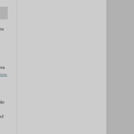
nte
uma
ion-
são
of