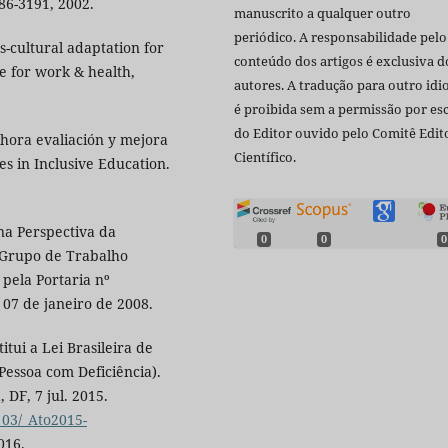
186-3191, 2002.
manuscrito a qualquer outro
periódico. A responsabilidade pelo
-cultural adaptation for
conteúdo dos artigos é exclusiva d
 for work & health,
autores. A tradução para outro id
é proibida sem a permissão por esc
do Editor ouvido pelo Comitê Edito
lhora evaliación y mejora
Científico.
es in Inclusive Education.
na Perspectiva da
0
0
0
 Grupo de Trabalho
pela Portaria nº
07 de janeiro de 2008.
itui a Lei Brasileira de
Pessoa com Deficiência).
 DF, 7 jul. 2015.
_03/_Ato2015-
016.