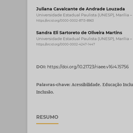
Juliana Cavalcante de Andrade Louzada
Universidade Estadual Paulista (UNESP), Marília – 
https://orcid.org/0000-0002-8713-8963
Sandra Eli Sartoreto de Oliveira Martins
Universidade Estadual Paulista (UNESP), Marília – 
https://orcid.org/0000-0002-4247-1447
DOI:
https://doi.org/10.21723/riaee.v16i4.15756
Acessibilidade. Educação Inclu
Palavras-chave:
Inclusão.
RESUMO