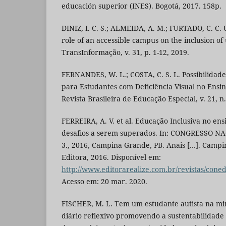
educación superior (INES). Bogotá, 2017. 158p.
DINIZ, I. C. S.; ALMEIDA, A. M.; FURTADO, C. C. U
role of an accessible campus on the inclusion of 
TransInformação, v. 31, p. 1-12, 2019.
FERNANDES, W. L.; COSTA, C. S. L. Possibilidade
para Estudantes com Deficiência Visual no Ensin
Revista Brasileira de Educação Especial, v. 21, n.
FERREIRA, A. V. et al. Educação Inclusiva no ens
desafios a serem superados. In: CONGRESSO 
3., 2016, Campina Grande, PB. Anais […]. Campi
Editora, 2016. Disponível em:
http://www.editorarealize.com.br/revistas/c
Acesso em: 20 mar. 2020.
FISCHER, M. L. Tem um estudante autista na mi
diário reflexivo promovendo a sustentabilidade 