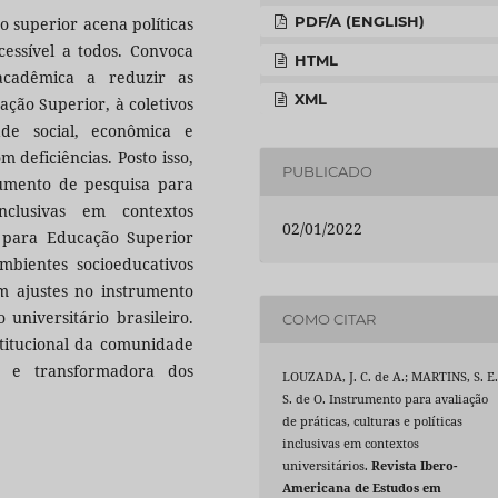
PDF/A (ENGLISH)
o superior acena políticas
essível a todos. Convoca
HTML
acadêmica a reduzir as
XML
ação Superior, à coletivos
ade social, econômica e
 deficiências. Posto isso,
PUBLICADO
rumento de pesquisa para
inclusivas em contextos
02/01/2022
ão para Educação Superior
bientes socioeducativos
ram ajustes no instrumento
 universitário brasileiro.
COMO CITAR
stitucional da comunidade
a e transformadora dos
LOUZADA, J. C. de A.; MARTINS, S. E
S. de O. Instrumento para avaliação
de práticas, culturas e políticas
inclusivas em contextos
universitários.
Revista Ibero-
Americana de Estudos em