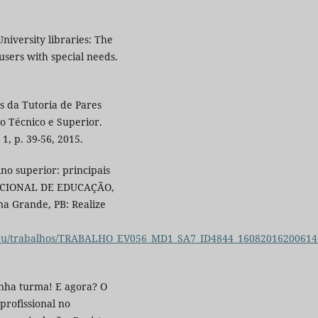
niversity libraries: The
users with special needs.
s da Tutoria de Pares
o Técnico e Superior.
 1, p. 39-56, 2015.
ino superior: principais
NACIONAL DE EDUCAÇÃO,
na Grande, PB: Realize
onedu/trabalhos/TRABALHO_EV056_MD1_SA7_ID4844_16082016200614
nha turma! E agora? O
profissional no