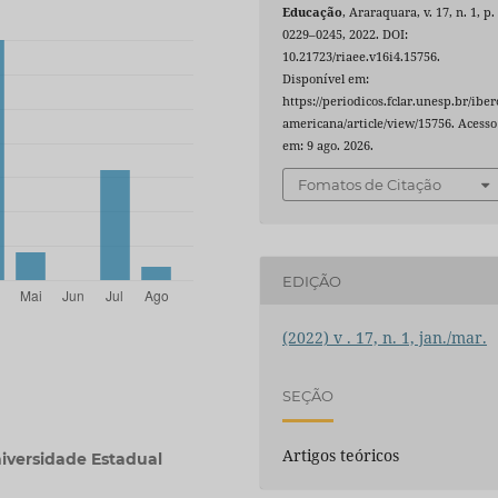
Educação
, Araraquara, v. 17, n. 1, p.
0229–0245, 2022. DOI:
10.21723/riaee.v16i4.15756.
Disponível em:
https://periodicos.fclar.unesp.br/iber
americana/article/view/15756. Acesso
em: 9 ago. 2026.
Fomatos de Citação
EDIÇÃO
(2022) v . 17, n. 1, jan./mar.
SEÇÃO
Artigos teóricos
iversidade Estadual