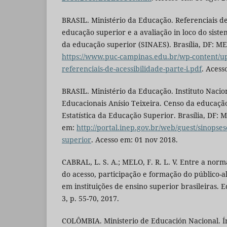
BRASIL. Ministério da Educação. Referenciais de
educação superior e a avaliação in loco do siste
da educação superior (SINAES). Brasília, DF: ME
https://www.puc-campinas.edu.br/wp-content/up
referenciais-de-acessibilidade-parte-i.pdf
. Acess
BRASIL. Ministério da Educação. Instituto Nacio
Educacionais Anísio Teixeira. Censo da educaçã
Estatística da Educação Superior. Brasília, DF: 
em:
http://portal.inep.gov.br/web/guest/sinopses
superior
. Acesso em: 01 nov 2018.
CABRAL, L. S. A.; MELO, F. R. L. V. Entre a norm
do acesso, participação e formação do público-a
em instituições de ensino superior brasileiras. E
3, p. 55-70, 2017.
COLÔMBIA. Ministerio de Educación Nacional. Ín