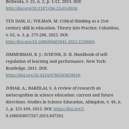
Bethesda, v. 22, n. 2, p. 1-12, 2023. DOI:
http://doi.org/10.1187/cbe.23-03-0058
.
TEN DAM, G.; VOLMAN, M. Critical thinking as a 21st-
century skill in education. Theory into Practice, Columbus,
v. 62, n. 3, p. 275-286, 2023. DOI:
http://doi.org/10.1080/00405841.2023.2220069
.
ZIMMERMAN, B. J.; SCHUNK, D. H. Handbook of self-
regulation of learning and performance. New York:
Routledge, 2011. DOI:
https://doi.org/10.4324/9780203839010
.
ZOHAR, A.; BARZILAI, S. A review of research on
metacognition in science education: current and future
directions. Studies in Science Education, Abingdon, v. 49, n.
2, p. 121-169, 2013. DOI:
https://doi.org/1
0.1080/03057267.2013.847261.