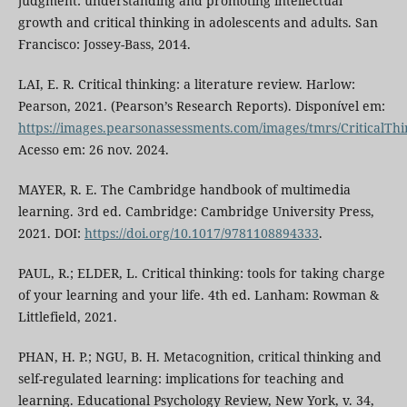
judgment: understanding and promoting intellectual
growth and critical thinking in adolescents and adults. San
Francisco: Jossey-Bass, 2014.
LAI, E. R. Critical thinking: a literature review. Harlow:
Pearson, 2021. (Pearson’s Research Reports). Disponível em:
https://images.pearsonassessments.com/images/tmrs/CriticalT
Acesso em: 26 nov. 2024.
MAYER, R. E. The Cambridge handbook of multimedia
learning. 3rd ed. Cambridge: Cambridge University Press,
2021. DOI:
https://doi.org/10.1017/9781108894333
.
PAUL, R.; ELDER, L. Critical thinking: tools for taking charge
of your learning and your life. 4th ed. Lanham: Rowman &
Littlefield, 2021.
PHAN, H. P.; NGU, B. H. Metacognition, critical thinking and
self-regulated learning: implications for teaching and
learning. Educational Psychology Review, New York, v. 34,