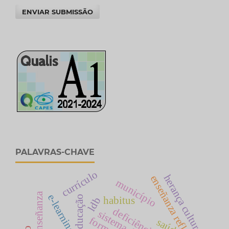
ENVIAR SUBMISSÃO
PALAVRAS-CHAVE
currículo
herança cultural
enseñanza reflexiva
município
e-learning
educação
habitus
ldb
saúde