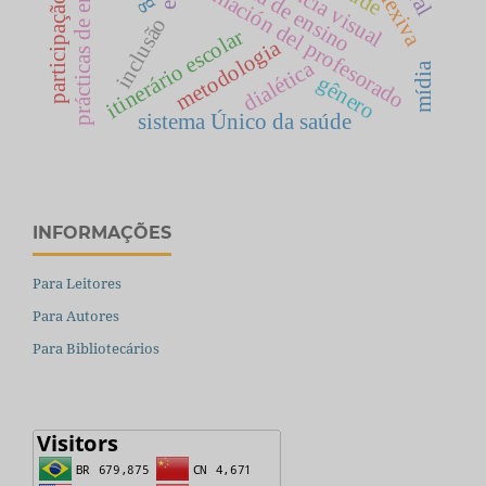
prácticas de enseñanza
deficiência visual
sistema de ensino
formación del profesorado
participação
inclusão
itinerário escolar
metodologia
dialética
mídia
gênero
sistema Único da saúde
INFORMAÇÕES
Para Leitores
Para Autores
Para Bibliotecários