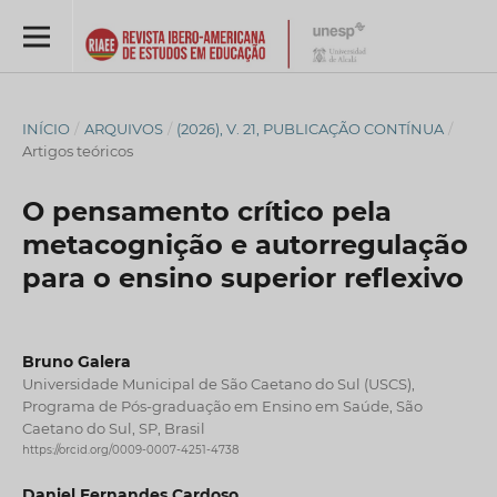
INÍCIO
/
ARQUIVOS
/
(2026), V. 21, PUBLICAÇÃO CONTÍNUA
/
Artigos teóricos
O pensamento crítico pela
metacognição e autorregulação
para o ensino superior reflexivo
Bruno Galera
Universidade Municipal de São Caetano do Sul (USCS),
Programa de Pós-graduação em Ensino em Saúde, São
Caetano do Sul, SP, Brasil
https://orcid.org/0009-0007-4251-4738
Daniel Fernandes Cardoso