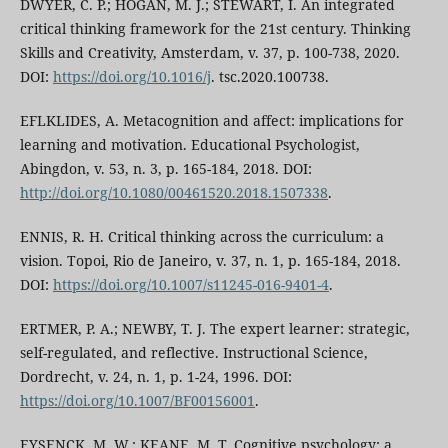
DWYER, C. P.; HOGAN, M. J.; STEWART, I. An integrated
critical thinking framework for the 21st century. Thinking
Skills and Creativity, Amsterdam, v. 37, p. 100-738, 2020.
DOI:
https://doi.org/10.1016/j
. tsc.2020.100738.
EFLKLIDES, A. Metacognition and affect: implications for
learning and motivation. Educational Psychologist,
Abingdon, v. 53, n. 3, p. 165-184, 2018. DOI:
http://doi.org/10.1080/00461520.2018.1507338
.
ENNIS, R. H. Critical thinking across the curriculum: a
vision. Topoi, Rio de Janeiro, v. 37, n. 1, p. 165-184, 2018.
DOI:
https://doi.org/10.1007/s11245-016-9401-4
.
ERTMER, P. A.; NEWBY, T. J. The expert learner: strategic,
self-regulated, and reflective. Instructional Science,
Dordrecht, v. 24, n. 1, p. 1-24, 1996. DOI:
https://doi.org/10.1007/BF00156001
.
EYSENCK, M. W.; KEANE, M. T. Cognitive psychology: a