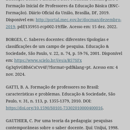
Formação Inicial de Professores da Educação Básica (BNC-
Formação). Diário Oficial da União, Brasília, DF, 2019.
Disponível em:
http://portal.mec.gov.br/docman/dezembro-
2019-
pdf/135951-rcp002-19/file. Acesso em: 15 dez. 2022.
BORGES, C. Saberes docentes: diferentes tipologias e
classificações de um campo de pesquisa. Educação &
Sociedade, São Paulo, v. 22, n. 74, p. 59-76, 2001. Disponível
em:
https://www.scielo.br/j/es/a/R57SFx
Gg3qSvGBh6CsCvv4F/?format=pdf&lang=pt. Acesso em: 4
nov. 2024.
GATTI, B. A. Formação de professores no Brasil:
características e problemas. Educação & Sociedade, São
Paulo, v. 31, n. 113, p. 1355-1379, 2010. DOI:
https://doi.org/10.1590/S0101-73302010000400016
.
GAUTHIER, C. Por uma teoria da pedagogia: pesquisas
contemporâneas sobre o saber docente. Ijuí: Unijuí, 1998.