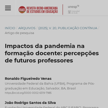
INÍCIO
/
ARQUIVOS
/
(2025), V. 20, PUBLICAÇÃO CONTÍNUA
/
Artigo de pesquisa
Impactos da pandemia na
formação docente: percepções
de futuros professores
Ronaldo Figueiredo Venas
Universidade Federal da Bahia (UFBA), Programa de Pós-
graduação em Educação, Salvador, BA, Brasil
https://orcid.org/0000-0002-6319-7985
João Rodrigo Santos da Silva
Fundação Universidade Federal do ABC (UFABC), Programa