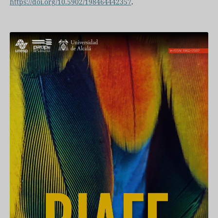
https://doi.org/10.5902/198464442357
.