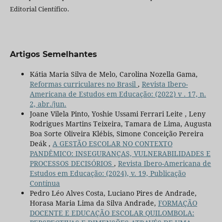
Editorial Científico.
Artigos Semelhantes
Kátia Maria Silva de Melo, Carolina Nozella Gama,
Reformas curriculares no Brasil
,
Revista Ibero-
Americana de Estudos em Educação: (2022) v . 17, n.
2, abr./jun.
Joane Vilela Pinto, Yoshie Ussami Ferrari Leite , Leny
Rodrigues Martins Teixeira, Tamara de Lima, Augusta
Boa Sorte Oliveira Klébis, Simone Conceição Pereira
Deák ,
A GESTÃO ESCOLAR NO CONTEXTO
PANDÊMICO: INSEGURANÇAS, VULNERABILIDADES E
PROCESSOS DECISÓRIOS
,
Revista Ibero-Americana de
Estudos em Educação: (2024), v. 19, Publicação
Contínua
Pedro Léo Alves Costa, Luciano Pires de Andrade,
Horasa Maria Lima da Silva Andrade,
FORMAÇÃO
DOCENTE E EDUCAÇÃO ESCOLAR QUILOMBOLA: