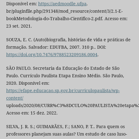
Disponível em:
https://aedmoodle.ufpa
.
br/pluginfile.php/291348/mod_resource/content/3/2.1-E-
bookMetodologia-do-Trabalho-Cientifico-2.pdf. Acesso em:
23 set. 2021.
SOUZA, E. C. (Auto)biografia, histórias de vida e práticas de
formação. Salvador: EDUFBA, 2007. 310 p.. DOI:
https://doi.org/10.7476/9788523209186.0004
.
SÃO PAULO. Secretaria da Educação do Estado de São
Paulo. Currículo Paulista Etapa Ensino Médio. São Paulo,
2020. Disponível em:
https://efape.educacao.sp.gov.br/curriculopaulista/wp-
content/
uploads/2020/08/CURR%C3%8DCULO%20PAULISTA%20etapa%
Acesso em: 15 dez. 2022.
SILVA, J. R. S.; GUIMARÃES, F.; SANO, P. T.. Para quem os
professores planejam suas aulas? Um estudo de caso luso-