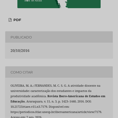
PDF
PUBLICADO
20/10/2016
COMO CITAR
OLIVEIRA, M. A.; FERNANDES, M. C. S. G. A atividade discente na
universidade: caracterização dos estudantes e impactos da
produtividade acadêmica.
Revista Ibero-Americana de Estudos em
Educação
, Araraquara, v. 11, n. 3, p. 1423–1440, 2016. DOI:
10.21723/riaee.v11.n3.7179. Disponível em:
https://periodicos.fclar.unesp.br/iberoamericana/article/view/7179.
Acesso em: 7 ago. 2026.