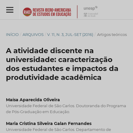
INÍCIO
/
ARQUIVOS
/
V. 11, N. 3, JUL-SET (2016)
/
Artigos teóricos
A atividade discente na
universidade: caracterização
dos estudantes e impactos da
produtividade acadêmica
Maísa Aparecida Oliveira
Universidade Federal de São Carlos. Doutoranda do Programa
de Pós-Graduação em Educação.
Maria Cristina Silveira Galan Fernandes
Universidade Federal de São Carlos. Departamento de