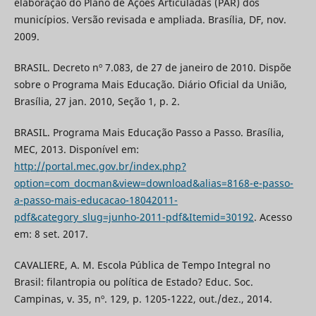
elaboração do Plano de Ações Articuladas (PAR) dos
municípios. Versão revisada e ampliada. Brasília, DF, nov.
2009.
BRASIL. Decreto nº 7.083, de 27 de janeiro de 2010. Dispõe
sobre o Programa Mais Educação. Diário Oficial da União,
Brasília, 27 jan. 2010, Seção 1, p. 2.
BRASIL. Programa Mais Educação Passo a Passo. Brasília,
MEC, 2013. Disponível em:
http://portal.mec.gov.br/index.php?
option=com_docman&view=download&alias=8168-e-passo-
a-passo-mais-educacao-18042011-
pdf&category_slug=junho-2011-pdf&Itemid=30192
. Acesso
em: 8 set. 2017.
CAVALIERE, A. M. Escola Pública de Tempo Integral no
Brasil: filantropia ou política de Estado? Educ. Soc.
Campinas, v. 35, nº. 129, p. 1205-1222, out./dez., 2014.