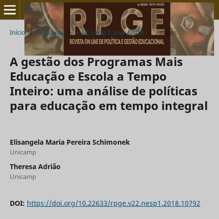
Início
/
Arquivos
/
v.22, n.esp.1, mar./2018
/
Artigos
A gestão dos Programas Mais
Educação e Escola a Tempo
Inteiro: uma análise de políticas
para educação em tempo integral
Elisangela Maria Pereira Schimonek
Unicamp
Theresa Adrião
Unicamp
DOI:
https://doi.org/10.22633/rpge.v22.nesp1.2018.10792