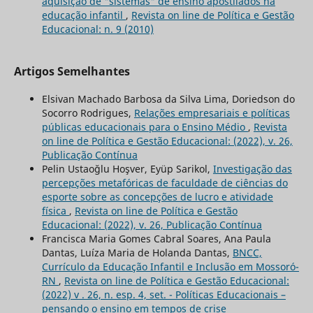
aquisição de "sistemas" de ensino apostilados na
educação infantil
,
Revista on line de Política e Gestão
Educacional: n. 9 (2010)
Artigos Semelhantes
Elsivan Machado Barbosa da Silva Lima, Doriedson do
Socorro Rodrigues,
Relações empresariais e políticas
públicas educacionais para o Ensino Médio
,
Revista
on line de Política e Gestão Educacional: (2022), v. 26,
Publicação Contínua
Pelin Ustaoğlu Hoşver, Eyüp Sarikol,
Investigação das
percepções metafóricas de faculdade de ciências do
esporte sobre as concepções de lucro e atividade
física
,
Revista on line de Política e Gestão
Educacional: (2022), v. 26, Publicação Contínua
Francisca Maria Gomes Cabral Soares, Ana Paula
Dantas, Luíza Maria de Holanda Dantas,
BNCC,
Currículo da Educação Infantil e Inclusão em Mossoró-
RN
,
Revista on line de Política e Gestão Educacional:
(2022) v . 26, n. esp. 4, set. - Políticas Educacionais –
pensando o ensino em tempos de crise