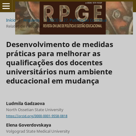
Início
/
Arquivos
/
(2023) v. 27, Publicação Contínua
/
Relatos de Pesquisa
Desenvolvimento de medidas
práticas para melhorar as
qualificações dos docentes
universitários num ambiente
educacional em mudança
Ludmila Gadzaova
North Ossetian State University
https://orcid.org/0000-0001-9558-0818
Elena Goverdovskaya
Volgograd State Medical University