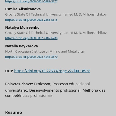
https://orcid.org/0000-0001-5987-3277
Esmira Alisultanova
Grozny State Oil Technical University named M. D. Millionshchikov
https://orcid.org/0000-0002-2565-5615
Natalya Moiseenko
Grozny State Oil Technical University named M. D. Millionshchikov
https://orcid.org/0000-0002-2487-6280
Natalia Peykarova
North Caucasian Institute of Mining and Metallurgy
https://orcid.org/0000-0002-4243-3870
DOI:
https://doi.org/10.22633/rpge.v27i00.18528
Palavras-chave:
Professor, Processo educacional
universitário, Desenvolvimento profissional, Melhoria das
competências profissionais
Resumo