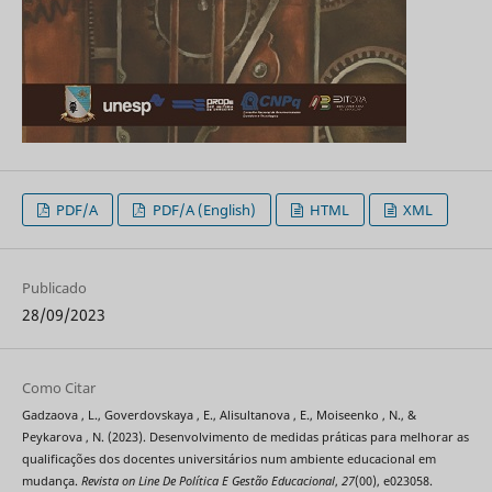
PDF/A
PDF/A (English)
HTML
XML
Publicado
28/09/2023
Como Citar
Gadzaova , L., Goverdovskaya , E., Alisultanova , E., Moiseenko , N., &
Peykarova , N. (2023). Desenvolvimento de medidas práticas para melhorar as
qualificações dos docentes universitários num ambiente educacional em
mudança.
Revista on Line De Política E Gestão Educacional
,
27
(00), e023058.