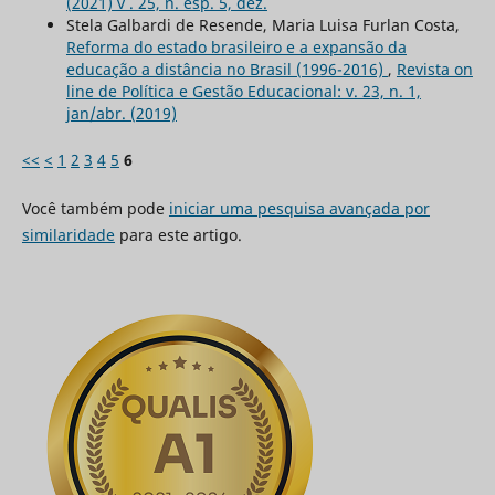
(2021) v . 25, n. esp. 5, dez.
Stela Galbardi de Resende, Maria Luisa Furlan Costa,
Reforma do estado brasileiro e a expansão da
educação a distância no Brasil (1996-2016)
,
Revista on
line de Política e Gestão Educacional: v. 23, n. 1,
jan/abr. (2019)
<<
<
1
2
3
4
5
6
Você também pode
iniciar uma pesquisa avançada por
similaridade
para este artigo.