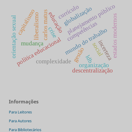
planejamento público
currículo
globalização
capitalismo
carlos matus
educação
liberalismo
estados modernos
orientação sexual
competências
crise
mundo do trabalho
política educacional
incerteza
mudança
social
gestão
ldb
complexidade
organização
descentralização
Informações
Para Leitores
Para Autores
Para Bibliotecários