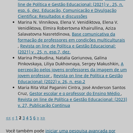
line de Política e Gestão Educacional: (2021) v . 25, n.
esp. 6, dez. Educação, Comunicação e Divulgação
Cientifica: Resultados e discussões
Мarina N. Vinnikova, Elena V. Venidiktova, Elena V.
Venidiktova, Elmira Robertovna Khairullina, Aziza
Salavatovna Nasretdinova,
Base comunicativa da
formação de professores em condições multiculturais
,
Revista on line de Política e Gestão Educacional:
(2021) v . 25, n. esp.7, dez.
Marina Prokudina, Natalia Goriunova, Galina
Pinkovskaya, Liliya Dukhovnaya, Sergey Makushkin,
A
percepção pelos jovens professores da imagem de um
jovem professor
,
Revista on line de Política e Gestão
Educacional: (2022) v. 26, n. esp.2
Maria Rita Vital Paganini Cintra, José Anderson Santos
Cruz,
Gestor escolar e o professor do Ensino Médio
,
Revista on line de Política e Gestão Educacional: (2023)
v. 27, Publicação Contínua
<<
<
1
2
3
4
5
6
>
>>
Você também pode
iniciar uma pesquisa avançada por