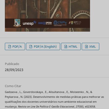
PDF/A
PDF/A (English)
HTML
XML
Publicado
28/09/2023
Como Citar
Gadzaova , L., Goverdovskaya , E., Alisultanova , E., Moiseenko , N., &
Peykarova , N. (2023). Desenvolvimento de medidas práticas para melhorar as
qualificações dos docentes universitários num ambiente educacional em
mudança.
Revista on Line De Política E Gestão Educacional
,
27
(00), e023058.