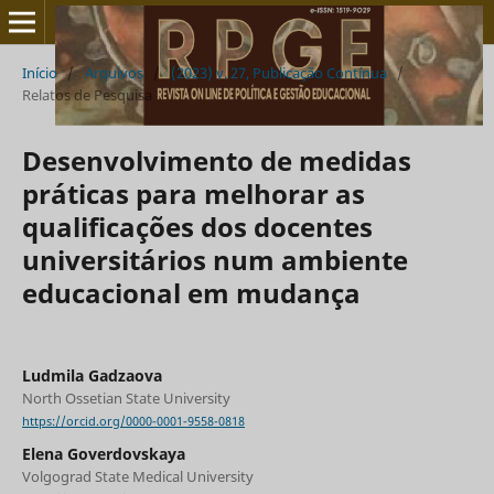
Início
/
Arquivos
/
(2023) v. 27, Publicação Contínua
/
Relatos de Pesquisa
Desenvolvimento de medidas
práticas para melhorar as
qualificações dos docentes
universitários num ambiente
educacional em mudança
Ludmila Gadzaova
North Ossetian State University
https://orcid.org/0000-0001-9558-0818
Elena Goverdovskaya
Volgograd State Medical University