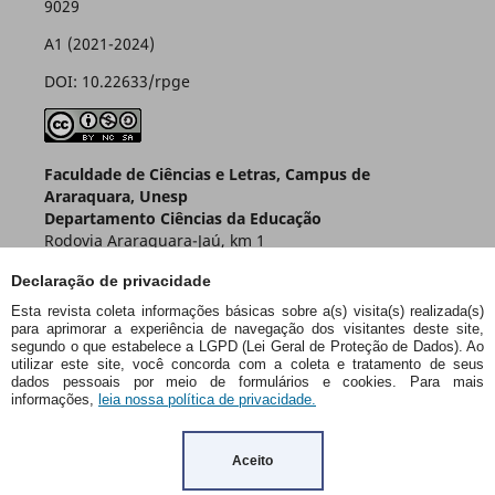
9029
A1 (2021-2024)
DOI: 10.22633/rpge
Faculdade de Ciências e Letras, Campus de
Araraquara, Unesp
Departamento Ciências da Educação
Rodovia Araraquara-Jaú, km 1
Caixa Postal 174 – CEP 14800-901
Declaração de privacidade
Araraquara – SP – Brasil
Esta revista coleta informações básicas sobre a(s) visita(s) realizada(s)
para aprimorar a experiência de navegação dos visitantes deste site,
segundo o que estabelece a LGPD (Lei Geral de Proteção de Dados). Ao
utilizar este site, você concorda com a coleta e tratamento de seus
dados pessoais por meio de formulários e cookies. Para mais
informações,
leia nossa política de privacidade.
Aceito