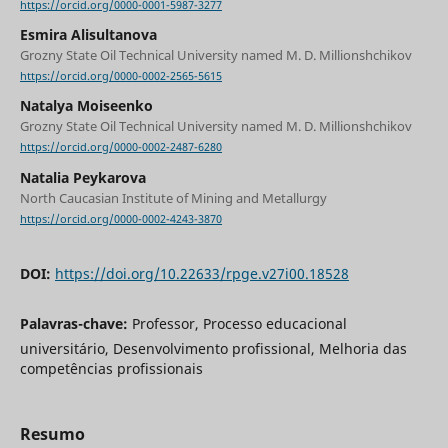
https://orcid.org/0000-0001-5987-3277
Esmira Alisultanova
Grozny State Oil Technical University named M. D. Millionshchikov
https://orcid.org/0000-0002-2565-5615
Natalya Moiseenko
Grozny State Oil Technical University named M. D. Millionshchikov
https://orcid.org/0000-0002-2487-6280
Natalia Peykarova
North Caucasian Institute of Mining and Metallurgy
https://orcid.org/0000-0002-4243-3870
DOI:
https://doi.org/10.22633/rpge.v27i00.18528
Palavras-chave:
Professor, Processo educacional
universitário, Desenvolvimento profissional, Melhoria das
competências profissionais
Resumo