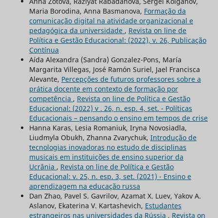
Anna Zotova, Raziуat Rabadanova, Sergei Kolganov,
Maria Borodina, Anna Basmanova,
Formação da
comunicação digital na atividade organizacional e
pedagógica da universidade
,
Revista on line de
Política e Gestão Educacional: (2022), v. 26, Publicação
Contínua
Aída Alexandra (Sandra) Gonzalez-Pons, María
Margarita Villegas, José Ramón Suriel, Jael Francisca
Alevante,
Percepções de futuros professores sobre a
prática docente em contexto de formação por
competência
,
Revista on line de Política e Gestão
Educacional: (2022) v . 26, n. esp. 4, set. - Políticas
Educacionais – pensando o ensino em tempos de crise
Hanna Karas, Lesia Romaniuk, Iryna Novosiadla,
Liudmyla Obukh, Zhanna Zvarychuk,
Introdução de
tecnologias inovadoras no estudo de disciplinas
musicais em instituições de ensino superior da
Ucrânia
,
Revista on line de Política e Gestão
Educacional: v. 25, n. esp. 3, set. (2021) - Ensino e
aprendizagem na educação russa
Dan Zhao, Pavel S. Gavrilov, Azamat Х. Luev, Yakov A.
Aslanov, Ekaterina V. Kartashevich,
Estudantes
estrangeiros nas universidades da Rússia
,
Revista on