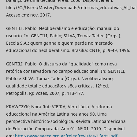
balanço de uma década. Preal: 2000. Disponível em:
file:///C:/Users/Master/Downloads/reformas_educativas_AL_ba
Acesso em: nov. 2017.
GENTILI, Pablo. Neoliberalismo e educação: manual do
usuário. In: GENTILI, Pablo; SILVA, Tomaz Tadeu (Orgs.).
Escola S.A.: quem ganha e quem perde no mercado
educacional do neoliberalismo. Brasília: CNTE, p. 9-49, 1996.
GENTILI, Pablo. O discurso da “qualidade” como nova
retórica conservadora no campo educacional. In: GENTILI,
Pablo e SILVA, Tomaz Tadeu (Orgs.). Neoliberalismo,
qualidade total e educação: visões críticas. 12ª ed.
Petrópolis, RJ: Vozes, 2007, p. 113-177.
KRAWCZYK; Nora Rut; VIEIRA, Vera Lúcia. A reforma
educacional na América Latina nos anos 90. Uma
perspectiva histórico-sociológica. Revista Latinoamericana
de Educación Comparada. Ano 01. Nª 01, 2010. Disponível
em:
http://www.saece.org.ar/relec/revistas/1/art1.pdf
.