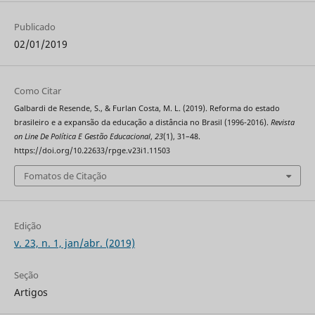
Publicado
02/01/2019
Como Citar
Galbardi de Resende, S., & Furlan Costa, M. L. (2019). Reforma do estado
brasileiro e a expansão da educação a distância no Brasil (1996-2016).
Revista
on Line De Política E Gestão Educacional
,
23
(1), 31–48.
https://doi.org/10.22633/rpge.v23i1.11503
Fomatos de Citação
Edição
v. 23, n. 1, jan/abr. (2019)
Seção
Artigos