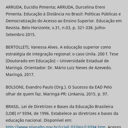
ARRUDA, Eucidio Pimenta; ARRUDA, Durcelina Ereni
Pimenta. Educação à Distância no Brasil: Políticas Públicas e
Democratização do Acesso ao Ensino Superior. Educação em
Revista. Belo Horizonte, v.31, n.03, p. 321-338. Julho-
Setembro 2015.
BERTOLLETI, Vanessa Alves. A educação superior como
estratégia de integração regional: o caso Unila. 200 f. Tese
(Doutorado em Educação) – Universidade Estadual de
Maringá. Orientador: Dr. Mário Luiz Neves de Azevedo.
Maringá, 2017.
BOLSONI, Evandro Paulo (Org.). O Sucesso da EAD Pelo
olhar de quem faz. Maringá-PR: Linkania, 2015. p. 97.
BRASIL. Lei de Diretrizes e Bases da Educação Brasileira
(LDB) nº 9394, de 1996. Estabelece as diretrizes e bases da
educação nacional. Disponível em:
http://www.planalto.gov.br/ccivil_03/leis/L9394.htm
. Acesso