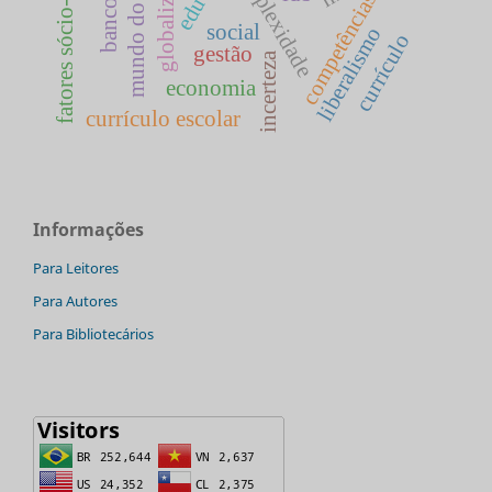
fatores sócio-econômico
mundo do trabalho
globalização
complexidade
competências
social
liberalismo
currículo
gestão
incerteza
economia
currículo escolar
Informações
Para Leitores
Para Autores
Para Bibliotecários