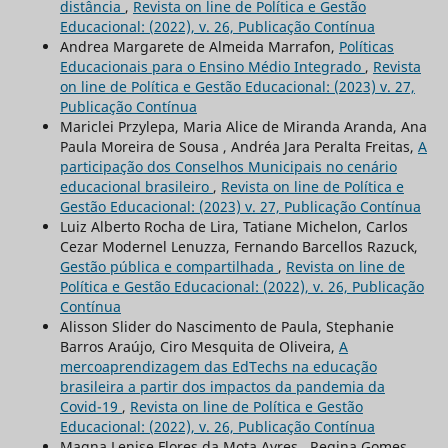
distância
,
Revista on line de Política e Gestão
Educacional: (2022), v. 26, Publicação Contínua
Andrea Margarete de Almeida Marrafon,
Políticas
Educacionais para o Ensino Médio Integrado
,
Revista
on line de Política e Gestão Educacional: (2023) v. 27,
Publicação Contínua
Mariclei Przylepa, Maria Alice de Miranda Aranda, Ana
Paula Moreira de Sousa , Andréa Jara Peralta Freitas,
A
participação dos Conselhos Municipais no cenário
educacional brasileiro
,
Revista on line de Política e
Gestão Educacional: (2023) v. 27, Publicação Contínua
Luiz Alberto Rocha de Lira, Tatiane Michelon, Carlos
Cezar Modernel Lenuzza, Fernando Barcellos Razuck,
Gestão pública e compartilhada
,
Revista on line de
Política e Gestão Educacional: (2022), v. 26, Publicação
Contínua
Alisson Slider do Nascimento de Paula, Stephanie
Barros Araújo, Ciro Mesquita de Oliveira,
A
mercoaprendizagem das EdTechs na educação
brasileira a partir dos impactos da pandemia da
Covid-19
,
Revista on line de Política e Gestão
Educacional: (2022), v. 26, Publicação Contínua
Magna Lenise Flores da Mota Ayres , Regina Gomes