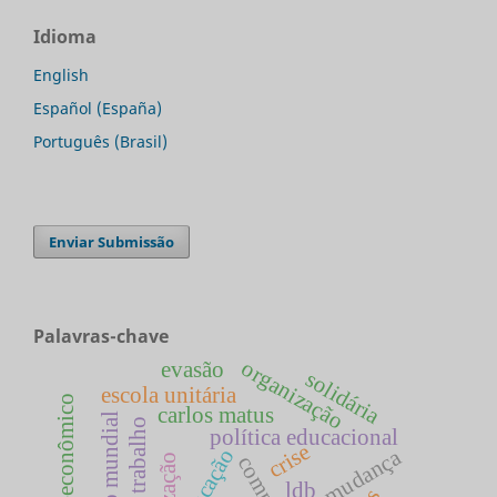
Idioma
English
Español (España)
Português (Brasil)
Enviar Submissão
Palavras-chave
organização
evasão
solidária
escola unitária
carlos matus
banco mundial
política educacional
crise
mudança
educação
ldb