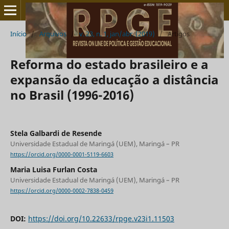
Início
/
Arquivos
/
v. 23, n. 1, jan/abr. (2019)
/
Artigos
Reforma do estado brasileiro e a
expansão da educação a distância
no Brasil (1996-2016)
Stela Galbardi de Resende
Universidade Estadual de Maringá (UEM), Maringá – PR
https://orcid.org/0000-0001-5119-6603
Maria Luisa Furlan Costa
Universidade Estadual de Maringá (UEM), Maringá – PR
https://orcid.org/0000-0002-7838-0459
DOI:
https://doi.org/10.22633/rpge.v23i1.11503