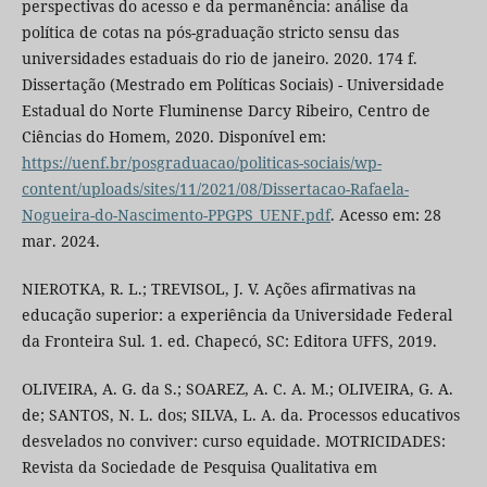
perspectivas do acesso e da permanência: análise da
política de cotas na pós-graduação stricto sensu das
universidades estaduais do rio de janeiro. 2020. 174 f.
Dissertação (Mestrado em Políticas Sociais) - Universidade
Estadual do Norte Fluminense Darcy Ribeiro, Centro de
Ciências do Homem, 2020. Disponível em:
https://uenf.br/posgraduacao/politicas-sociais/wp-
content/uploads/sites/11/2021/08/Dissertacao-Rafaela-
Nogueira-do-Nascimento-PPGPS_UENF.pdf
. Acesso em: 28
mar. 2024.
NIEROTKA, R. L.; TREVISOL, J. V. Ações afirmativas na
educação superior: a experiência da Universidade Federal
da Fronteira Sul. 1. ed. Chapecó, SC: Editora UFFS, 2019.
OLIVEIRA, A. G. da S.; SOAREZ, A. C. A. M.; OLIVEIRA, G. A.
de; SANTOS, N. L. dos; SILVA, L. A. da. Processos educativos
desvelados no conviver: curso equidade. MOTRICIDADES:
Revista da Sociedade de Pesquisa Qualitativa em