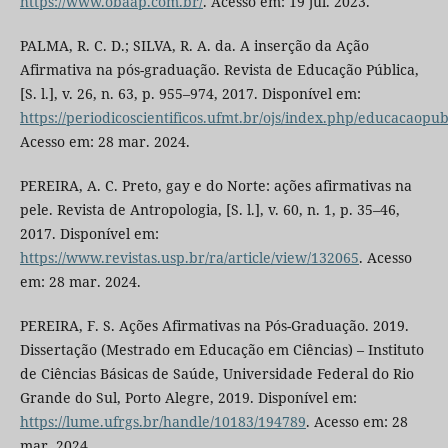
https://www.obaap.com.br/
. Acesso em: 19 jul. 2023.
PALMA, R. C. D.; SILVA, R. A. da. A inserção da Ação
Afirmativa na pós-graduação. Revista de Educação Pública,
[S. l.], v. 26, n. 63, p. 955–974, 2017. Disponível em:
https://periodicoscientificos.ufmt.br/ojs/index.php/educacaopub
Acesso em: 28 mar. 2024.
PEREIRA, A. C. Preto, gay e do Norte: ações afirmativas na
pele. Revista de Antropologia, [S. l.], v. 60, n. 1, p. 35–46,
2017. Disponível em:
https://www.revistas.usp.br/ra/article/view/132065
. Acesso
em: 28 mar. 2024.
PEREIRA, F. S. Ações Afirmativas na Pós-Graduação. 2019.
Dissertação (Mestrado em Educação em Ciências) – Instituto
de Ciências Básicas de Saúde, Universidade Federal do Rio
Grande do Sul, Porto Alegre, 2019. Disponível em:
https://lume.ufrgs.br/handle/10183/194789
. Acesso em: 28
mar. 2024.