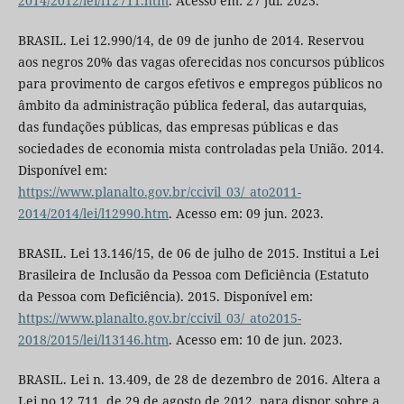
2014/2012/lei/l12711.htm
. Acesso em: 27 jul. 2023.
BRASIL. Lei 12.990/14, de 09 de junho de 2014. Reservou
aos negros 20% das vagas oferecidas nos concursos públicos
para provimento de cargos efetivos e empregos públicos no
âmbito da administração pública federal, das autarquias,
das fundações públicas, das empresas públicas e das
sociedades de economia mista controladas pela União. 2014.
Disponível em:
https://www.planalto.gov.br/ccivil_03/_ato2011-
2014/2014/lei/l12990.htm
. Acesso em: 09 jun. 2023.
BRASIL. Lei 13.146/15, de 06 de julho de 2015. Institui a Lei
Brasileira de Inclusão da Pessoa com Deficiência (Estatuto
da Pessoa com Deficiência). 2015. Disponível em:
https://www.planalto.gov.br/ccivil_03/_ato2015-
2018/2015/lei/l13146.htm
. Acesso em: 10 de jun. 2023.
BRASIL. Lei n. 13.409, de 28 de dezembro de 2016. Altera a
Lei no 12.711, de 29 de agosto de 2012, para dispor sobre a