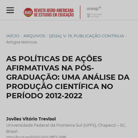
INÍCIO
/
ARQUIVOS
/
(2024), V. 19, PUBLICAÇÃO CONTÍNUA
/
Artigos teóricos
AS POLÍTICAS DE AÇÕES
AFIRMATIVAS NA PÓS-
GRADUAÇÃO: UMA ANÁLISE DA
PRODUÇÃO CIENTÍFICA NO
PERÍODO 2012-2022
Joviles Vitório Trevisol
Universidade Federal da Fronteira Sul (UFFS), Chapecó – SC,
Brasil.
https://orcid.org/0000-0001-9873-2688