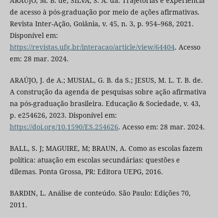
ARAÚJO, M. B. de; SILVA, S. A. da. Trajetórias e experiência
de acesso à pós-graduação por meio de ações afirmativas.
Revista Inter-Ação, Goiânia, v. 45, n. 3, p. 954–968, 2021.
Disponível em:
https://revistas.ufg.br/interacao/article/view/64404
. Acesso
em: 28 mar. 2024.
ARAÚJO, J. de A.; MUSIAL, G. B. da S.; JESUS, M. L. T. B. de.
A construção da agenda de pesquisas sobre ação afirmativa
na pós-graduação brasileira. Educação & Sociedade, v. 43,
p. e254626, 2023. Disponível em:
https://doi.org/10.1590/ES.254626
. Acesso em: 28 mar. 2024.
BALL, S. J; MAGUIRE, M; BRAUN, A. Como as escolas fazem
política: atuação em escolas secundárias: questões e
dilemas. Ponta Grossa, PR: Editora UEPG, 2016.
BARDIN, L. Análise de conteúdo. São Paulo: Edições 70,
2011.