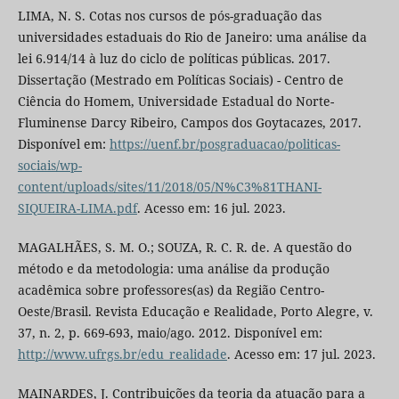
LIMA, N. S. Cotas nos cursos de pós-graduação das
universidades estaduais do Rio de Janeiro: uma análise da
lei 6.914/14 à luz do ciclo de políticas públicas. 2017.
Dissertação (Mestrado em Políticas Sociais) - Centro de
Ciência do Homem, Universidade Estadual do Norte-
Fluminense Darcy Ribeiro, Campos dos Goytacazes, 2017.
Disponível em:
https://uenf.br/posgraduacao/politicas-
sociais/wp-
content/uploads/sites/11/2018/05/N%C3%81THANI-
SIQUEIRA-LIMA.pdf
. Acesso em: 16 jul. 2023.
MAGALHÃES, S. M. O.; SOUZA, R. C. R. de. A questão do
método e da metodologia: uma análise da produção
acadêmica sobre professores(as) da Região Centro-
Oeste/Brasil. Revista Educação e Realidade, Porto Alegre, v.
37, n. 2, p. 669-693, maio/ago. 2012. Disponível em:
http://www.ufrgs.br/edu_realidade
. Acesso em: 17 jul. 2023.
MAINARDES, J. Contribuições da teoria da atuação para a