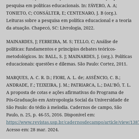
pesquisa em políticas educacionais. In: FÁVERO, A. A;
TONIETO, C; CONSÁLTER, E; CENTENARO, J. B (org.).
Leituras sobre a pesquisa em política educacional e a teoria
da atuação. Chapecó, SC: Livrologia, 2022.
MAINARDES, J; FERREIRA, M. S; TELLO, C; Análise de
políticas: fundamentos e princípios debates teóricos-
metodológicos. In: BALL, S. J; MAINARDES, J. (org.). Políticas
educacionais: questões e dilemas. São Paulo: Cortez, 2011.
MARQUES, A. C. R. D.; FIORI, A. L. de; ASSÊNCIO, C. B.;
ANDRADE, F.; TEIXEIRA, J. M.; PATRIARCA, L.; DAL’BÓ, T. L.
A proposta de cotas e ações afirmativas do Programa de
Pós-Graduação em Antropologia Social da Universidade de
São Paulo: do tédio à melodia. Cadernos de campo, São
Paulo, n. 25, p. 46-55, 2016. Disponível em:
https://www.revistas.usp.br/cadernosdecampo/article/view/13
Acesso em: 28 mar. 2024.