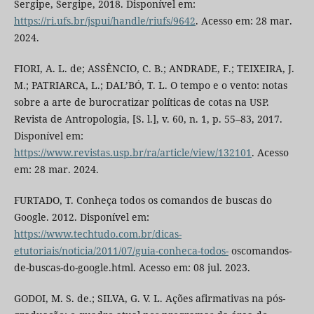
Sergipe, Sergipe, 2018. Disponível em:
https://ri.ufs.br/jspui/handle/riufs/9642
. Acesso em: 28 mar.
2024.
FIORI, A. L. de; ASSÊNCIO, C. B.; ANDRADE, F.; TEIXEIRA, J.
M.; PATRIARCA, L.; DAL’BÓ, T. L. O tempo e o vento: notas
sobre a arte de burocratizar políticas de cotas na USP.
Revista de Antropologia, [S. l.], v. 60, n. 1, p. 55–83, 2017.
Disponível em:
https://www.revistas.usp.br/ra/article/view/132101
. Acesso
em: 28 mar. 2024.
FURTADO, T. Conheça todos os comandos de buscas do
Google. 2012. Disponível em:
https://www.techtudo.com.br/dicas-
etutoriais/noticia/2011/07/guia-conheca-todos-
oscomandos-
de-buscas-do-google.html. Acesso em: 08 jul. 2023.
GODOI, M. S. de.; SILVA, G. V. L. Ações afirmativas na pós-