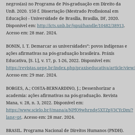
negros(as) no Programa de Pós-graduação em Direito da
UnB. 2020. 150 f. Dissertação (Mestrado Profissional em
Educação) - Universidade de Brasília, Brasília, DF, 2020.
Disponível em:
http://icts.unb.br/jspui/handle/10482/38913
.
Acesso em: 28 mar. 2024.
BONIN, I. T. Demarcar as universidades”: povos indígenas e
ações afirmativas na pós-graduação brasileira. Práxis
Educativa, [S. l.], v. 17, p. 1-26, 2022. Disponível em:
https://revistas.uepg.br/index.php/praxiseducativa/article/view
Acesso em: 29 mar. 2024.
BORGES, A.; COSTA-BERNARDINO, J.; Dessenhorizar a
academia: ações afirmativas na pós-graduação. Revista
Mana, v. 28, n. 3, 2022. Disponível em:
https://www.scielo.br/j/mana/a/NPfQ9whrndg5XTZpV3CYcDm/?
lang=pt
. Acesso em: 28 mar. 2024.
BRASIL. Programa Nacional de Direitos Humanos (PNDH).