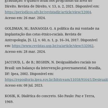
graduação: o quadro atual nos programas da área do
Direito. Revista de Direito, v. 13, n. 2, 2021. Disponível em:
https://periodicos.ufv.br/revistadir/article/view/12004
.
Acesso em: 26 mar. 2024.
GOLDMAN, M.; BANAGGIA G. A política da má vontade na
implantação das cotas étnico-raciais. Revista de
Antropologia, [S. l.], v. 60, n. 1, p. 16–34, 2017. Disponível
em:
https://www.revistas.usp.br/ra/article/view/132062
.
Acesso em: 28 mar. 2024.
JACCOUD, L. de B.; BEGHIN, N. Desigualdades raciais no
Brasil: um balanço da intervenção governamental. Brasília,
DF: Ipea, 2002. Disponível em:
https://repositorio.ipea.gov.br/bitstream/11058/9164/1/Desigual
Acesso em: 08 jul. 2023.
KOSIK, K. Dialética do concreto. São Paulo: Paz e Terra,
1969.