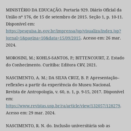
MINISTÉRIO DA EDUCAÇÃO. Portaria 929. Diário Oficial da
União nº 176, de 15 de setembro de 2015. Seção 1, p. 10-11.
Disponível em:
https://pesquisa.in.gov.br/imprensa/jsp/visualiza/index.jsp?
jornal=1&pagina=10&data=15/09/2015
. Acesso em: 26 mar.
2024.
MOROSINI, M.; KOHLS-SANTOS, P.; BITTENCOURT, Z. Estado
do Conhecimento. Curitiba: Editora CRV, 2021.
NASCIMENTO, A. M.; DA SILVA CRUZ, B. P. Apresentação–
reflexões a partir da experiência do Museu Nacional.
Revista de Antropologia, v. 60, n. 1, p. 9-15, 2017. Disponível
em:
https://www.revistas.usp.br/ra/article/view/132057/128279
.
Acesso em: 29 mar. 2024.
NASCIMENTO, R. N. do. Inclusão universitária sob as