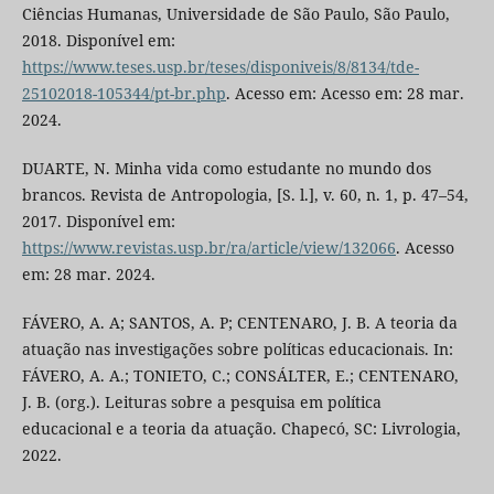
Ciências Humanas, Universidade de São Paulo, São Paulo,
2018. Disponível em:
https://www.teses.usp.br/teses/disponiveis/8/8134/tde-
25102018-105344/pt-br.php
. Acesso em: Acesso em: 28 mar.
2024.
DUARTE, N. Minha vida como estudante no mundo dos
brancos. Revista de Antropologia, [S. l.], v. 60, n. 1, p. 47–54,
2017. Disponível em:
https://www.revistas.usp.br/ra/article/view/132066
. Acesso
em: 28 mar. 2024.
FÁVERO, A. A; SANTOS, A. P; CENTENARO, J. B. A teoria da
atuação nas investigações sobre políticas educacionais. In:
FÁVERO, A. A.; TONIETO, C.; CONSÁLTER, E.; CENTENARO,
J. B. (org.). Leituras sobre a pesquisa em política
educacional e a teoria da atuação. Chapecó, SC: Livrologia,
2022.