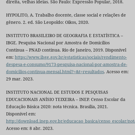
direita, velhas ideias. São Paulo: Expressão Popular, 2018.
HYPOLITO, A. Trabalho docente, classe social e relações de
gênero. 2. ed. São Leopoldo: Oikos, 2020.
INSTITUTO BRASILEIRO DE GEOGRAFIA E ESTATÍSTICA –
IBGE. Pesquisa Nacional por Amostra de Domicílios
Contínua – PNAD contínua. Rio de Janeiro, 2019. Disponível
em:
https://www.ibge.gov.br/estatisticas/sociais/rendimento-
despesa-e-consumo/9173-pesquisa-nacional-por-amostra-de-
domicilios-continua-mensal.html?=&t=resultados
. Acesso em:
29 mar. 2023.
INSTITUTO NACIONAL DE ESTUDOS E PESQUISAS
EDUCACIONAIS ANÍSIO TEIXEIRA – INEP. Censo Escolar da
Educação Básica 2020: nota técnica. Brasília, 2021.
Disponível em:
http://download.inep.gov.br/educacao_basica/censo_escolar/no
Acesso em: 8 abr. 2023.