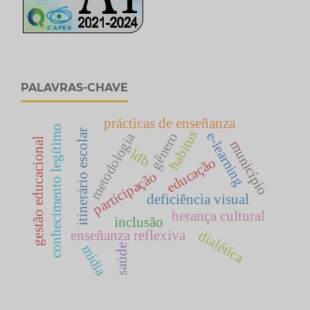
PALAVRAS-CHAVE
prácticas de enseñanza
conhecimento legítimo
itinerário escolar
habitus
e-learning
metodologia
gênero
gestão educacional
município
ldb
educação
participação
deficiência visual
herança cultural
inclusão
enseñanza reflexiva
dialética
mídia
saúde