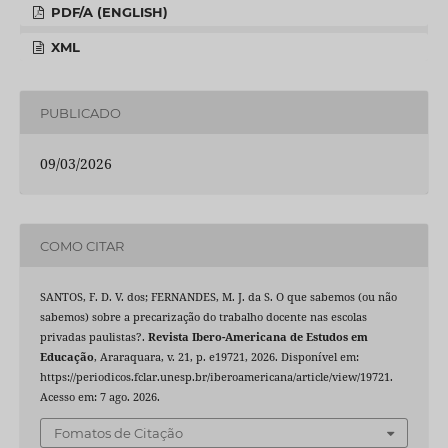
PDF/A (ENGLISH)
XML
PUBLICADO
09/03/2026
COMO CITAR
SANTOS, F. D. V. dos; FERNANDES, M. J. da S. O que sabemos (ou não
sabemos) sobre a precarização do trabalho docente nas escolas
privadas paulistas?.
Revista Ibero-Americana de Estudos em
Educação
, Araraquara, v. 21, p. e19721, 2026. Disponível em:
https://periodicos.fclar.unesp.br/iberoamericana/article/view/19721.
Acesso em: 7 ago. 2026.
Fomatos de Citação