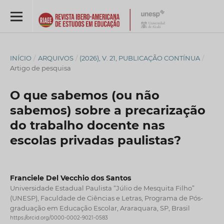
INÍCIO
/
ARQUIVOS
/
(2026), V. 21, PUBLICAÇÃO CONTÍNUA
/
Artigo de pesquisa
O que sabemos (ou não
sabemos) sobre a precarização
do trabalho docente nas
escolas privadas paulistas?
Franciele Del Vecchio dos Santos
Universidade Estadual Paulista “Júlio de Mesquita Filho”
(UNESP), Faculdade de Ciências e Letras, Programa de Pós-
graduação em Educação Escolar, Araraquara, SP, Brasil
https://orcid.org/0000-0002-9021-0583