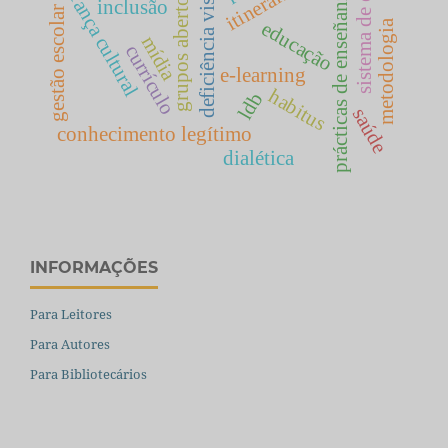
sistema de ensino
deficiência visual
herança cultural
prácticas de enseñanza
grupos abertos
inclusão
gestão escolar
metodologia
educação
mídia
currículo
e-learning
habitus
ldb
saúde
conhecimento legítimo
dialética
INFORMAÇÕES
Para Leitores
Para Autores
Para Bibliotecários