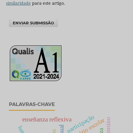
similaridade
para este artigo.
ENVIAR SUBMISSÃO
PALAVRAS-CHAVE
participação
enseñanza reflexiva
itinerário escolar