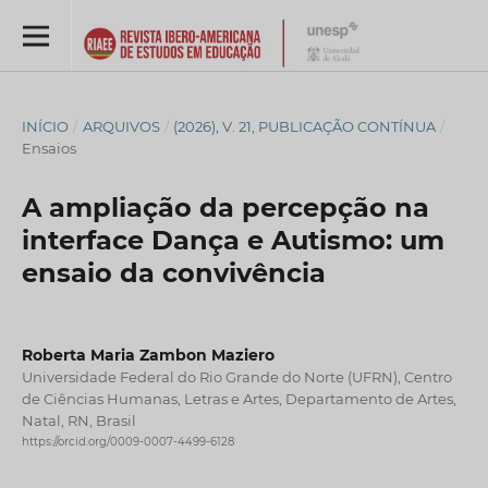
INÍCIO
/
ARQUIVOS
/
(2026), V. 21, PUBLICAÇÃO CONTÍNUA
/
Ensaios
A ampliação da percepção na
interface Dança e Autismo: um
ensaio da convivência
Roberta Maria Zambon Maziero
Universidade Federal do Rio Grande do Norte (UFRN), Centro
de Ciências Humanas, Letras e Artes, Departamento de Artes,
Natal, RN, Brasil
https://orcid.org/0009-0007-4499-6128