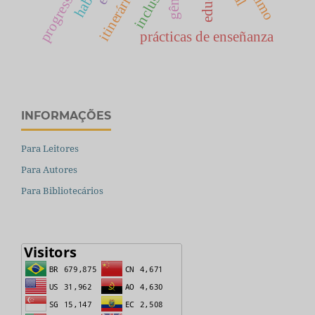
inclusão
prácticas de enseñanza
INFORMAÇÕES
Para Leitores
Para Autores
Para Bibliotecários