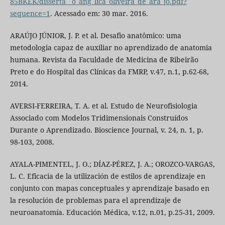
85BKEK/disserta__o_ang_lica_oliveira_de_ara_jo.pdf?
sequence=1
. Acessado em: 30 mar. 2016.
ARAÚJO JÚNIOR, J. P. et al. Desafio anatômico: uma
metodologia capaz de auxiliar no aprendizado de anatomia
humana. Revista da Faculdade de Medicina de Ribeirão
Preto e do Hospital das Clínicas da FMRP, v.47, n.1, p.62-68,
2014.
AVERSI-FERREIRA, T. A. et al. Estudo de Neurofisiologia
Associado com Modelos Tridimensionais Construídos
Durante o Aprendizado. Bioscience Journal, v. 24, n. 1, p.
98-103, 2008.
AYALA-PIMENTEL, J. O.; DÍAZ-PÉREZ, J. A.; OROZCO-VARGAS,
L. C. Eficacia de la utilización de estilos de aprendizaje en
conjunto con mapas conceptuales y aprendizaje basado en
la resolución de problemas para el aprendizaje de
neuroanatomía. Educación Médica, v.12, n.01, p.25-31, 2009.