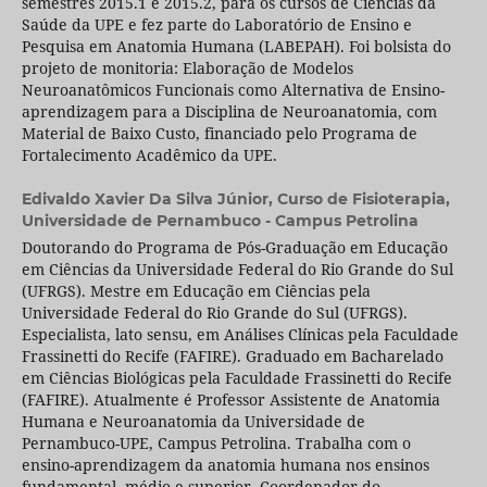
semestres 2015.1 e 2015.2, para os cursos de Ciências da
Saúde da UPE e fez parte do Laboratório de Ensino e
Pesquisa em Anatomia Humana (LABEPAH). Foi bolsista do
projeto de monitoria: Elaboração de Modelos
Neuroanatômicos Funcionais como Alternativa de Ensino-
aprendizagem para a Disciplina de Neuroanatomia, com
Material de Baixo Custo, financiado pelo Programa de
Fortalecimento Acadêmico da UPE.
Edivaldo Xavier Da Silva Júnior,
Curso de Fisioterapia,
Universidade de Pernambuco - Campus Petrolina
Doutorando do Programa de Pós-Graduação em Educação
em Ciências da Universidade Federal do Rio Grande do Sul
(UFRGS). Mestre em Educação em Ciências pela
Universidade Federal do Rio Grande do Sul (UFRGS).
Especialista, lato sensu, em Análises Clínicas pela Faculdade
Frassinetti do Recife (FAFIRE). Graduado em Bacharelado
em Ciências Biológicas pela Faculdade Frassinetti do Recife
(FAFIRE). Atualmente é Professor Assistente de Anatomia
Humana e Neuroanatomia da Universidade de
Pernambuco-UPE, Campus Petrolina. Trabalha com o
ensino-aprendizagem da anatomia humana nos ensinos
fundamental, médio e superior. Coordenador do