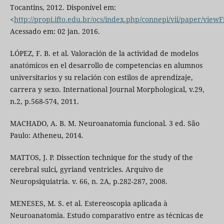
Tocantins, 2012. Disponível em:
<
http://propi.ifto.edu.br/ocs/index.php/connepi/vii/paper/viewF
Acessado em: 02 jan. 2016.
LÓPEZ, F. B. et al. Valoración de la actividad de modelos
anatómicos en el desarrollo de competencias en alumnos
universitarios y su relación con estilos de aprendizaje,
carrera y sexo. International Journal Morphological, v.29,
n.2, p.568-574, 2011.
MACHADO, A. B. M. Neuroanatomia funcional. 3 ed. São
Paulo: Atheneu, 2014.
MATTOS, J. P. Dissection technique for the study of the
cerebral sulci, gyriand ventricles. Arquivo de
Neuropsiquiatria. v. 66, n. 2A, p.282-287, 2008.
MENESES, M. S. et al. Estereoscopia aplicada à
Neuroanatomia. Estudo comparativo entre as técnicas de