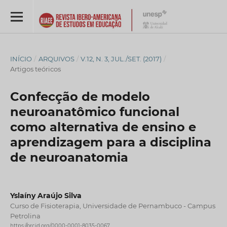
INÍCIO
/
ARQUIVOS
/
V.12, N. 3, JUL./SET. (2017)
/
Artigos teóricos
Confecção de modelo
neuroanatômico funcional
como alternativa de ensino e
aprendizagem para a disciplina
de neuroanatomia
Yslaíny Araújo Silva
Curso de Fisioterapia, Universidade de Pernambuco - Campus
Petrolina
https://orcid.org/0000-0001-8035-0067