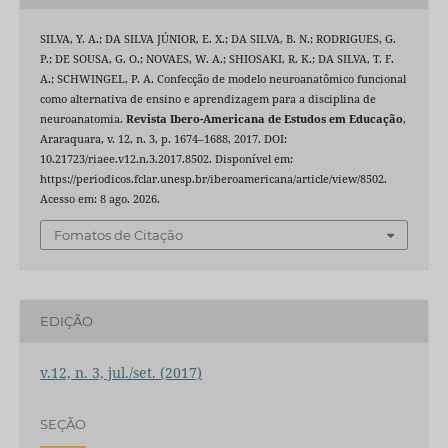
SILVA, Y. A.; DA SILVA JÚNIOR, E. X.; DA SILVA, B. N.; RODRIGUES, G.
P.; DE SOUSA, G. O.; NOVAES, W. A.; SHIOSAKI, R. K.; DA SILVA, T. F.
A.; SCHWINGEL, P. A. Confecção de modelo neuroanatômico funcional
como alternativa de ensino e aprendizagem para a disciplina de
neuroanatomia.
Revista Ibero-Americana de Estudos em Educação
,
Araraquara, v. 12, n. 3, p. 1674–1688, 2017. DOI:
10.21723/riaee.v12.n.3.2017.8502. Disponível em:
https://periodicos.fclar.unesp.br/iberoamericana/article/view/8502.
Acesso em: 8 ago. 2026.
Fomatos de Citação
EDIÇÃO
v.12, n. 3, jul./set. (2017)
SEÇÃO